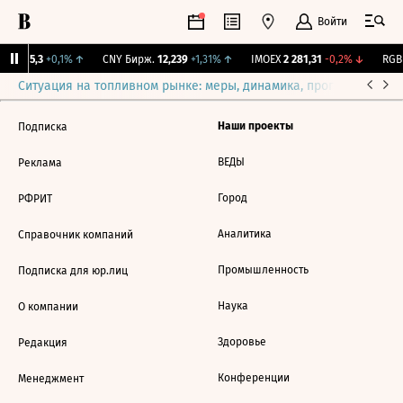
Войти
BI
115,3
+0,1%
↑
CNY Бирж.
12,239
+1,31%
↑
IMOEX
2 281,31
-0,2%
↓
RGBI
Ситуация на топливном рынке: меры, динамика, прогнозы
Выб
Наши проекты
Подписка
ВЕДЫ
Реклама
Город
РФРИТ
Аналитика
Справочник компаний
Промышленность
Подписка для юр.лиц
Наука
О компании
Здоровье
Редакция
Конференции
Менеджмент