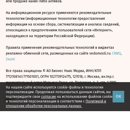
или продаже каких-либо активов.
На информационном ресурсе применяются рекомендательные
технологии (информационные технологии предоставления
информации на основе сбора, систематизации и анализа сведений,
относящихся к предпочтениям пользователей сети «Интернет»,
находящихся на территории Российской Федерации).
Правила применения рекомендательных технологий в виджетах
рекламно-обменной сети, размещенных на сайте vedomosti.ru:
СМИ2
,
24smi
Все права защищены © АО Бизнес Ньюс Медиа, ИНН/КПП
7712108141/771501001, ОГРН 1027739124775, 127018, г. Москва, вн.тер.г.
муниципальный округ Марьина Роща, ул. Полковая, д. 3, стр. 1 1999—
На нашем сайте используются cookie-файлы и технологии
2026
персонализации. Продолжая пользоваться данным сайтом, вы
ОК
подтверждаете свое
согласие
на использование файлов cookie
и технологий персонализации в соответствии с
Политикой в
отношении обработки персональных данных.