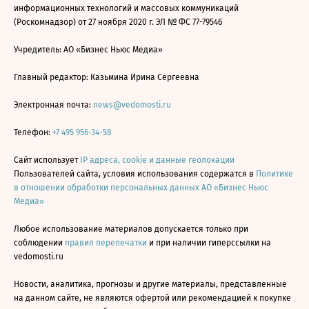
информационных технологий и массовых коммуникаций
(Роскомнадзор) от 27 ноября 2020 г. ЭЛ № ФС 77-79546
Учредитель: АО «Бизнес Ньюс Медиа»
Главный редактор: Казьмина Ирина Сергеевна
Электронная почта:
news@vedomosti.ru
Телефон:
+7 495 956-34-58
Сайт использует
IP адреса, cookie и данные геолокации
Пользователей сайта, условия использования содержатся в
Политике
в отношении обработки персональных данных АО «Бизнес Ньюс
Медиа»
Любое использование материалов допускается только при
соблюдении
правил перепечатки
и при наличии гиперссылки на
vedomosti.ru
Новости, аналитика, прогнозы и другие материалы, представленные
на данном сайте, не являются офертой или рекомендацией к покупке