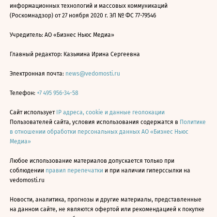
информационных технологий и массовых коммуникаций
(Роскомнадзор) от 27 ноября 2020 г. ЭЛ № ФС 77-79546
Учредитель: АО «Бизнес Ньюс Медиа»
Главный редактор: Казьмина Ирина Сергеевна
Электронная почта:
news@vedomosti.ru
Телефон:
+7 495 956-34-58
Сайт использует
IP адреса, cookie и данные геолокации
Пользователей сайта, условия использования содержатся в
Политике
в отношении обработки персональных данных АО «Бизнес Ньюс
Медиа»
Любое использование материалов допускается только при
соблюдении
правил перепечатки
и при наличии гиперссылки на
vedomosti.ru
Новости, аналитика, прогнозы и другие материалы, представленные
на данном сайте, не являются офертой или рекомендацией к покупке