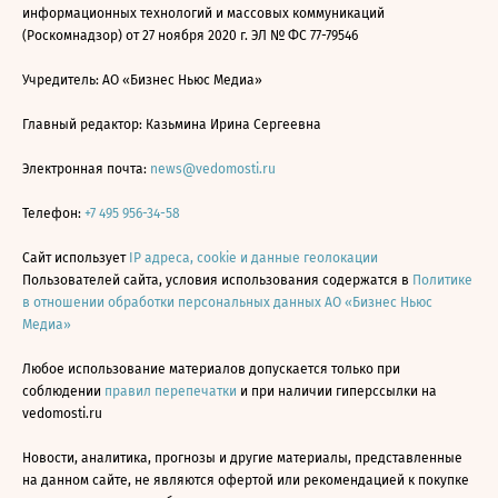
информационных технологий и массовых коммуникаций
(Роскомнадзор) от 27 ноября 2020 г. ЭЛ № ФС 77-79546
Учредитель: АО «Бизнес Ньюс Медиа»
Главный редактор: Казьмина Ирина Сергеевна
Электронная почта:
news@vedomosti.ru
Телефон:
+7 495 956-34-58
Сайт использует
IP адреса, cookie и данные геолокации
Пользователей сайта, условия использования содержатся в
Политике
в отношении обработки персональных данных АО «Бизнес Ньюс
Медиа»
Любое использование материалов допускается только при
соблюдении
правил перепечатки
и при наличии гиперссылки на
vedomosti.ru
Новости, аналитика, прогнозы и другие материалы, представленные
на данном сайте, не являются офертой или рекомендацией к покупке