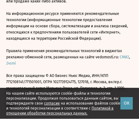
или продаже каких-либо активов.
На информационном ресурсе применяются рекомендательные
технологии (информационные технологии предоставления
информации на основе сбора, систематизации и анализа сведений,
относящихся к предпочтениям пользователей сети «Интернет»,
находящихся на территории Российской Федерации).
Правила применения рекомендательных технологий в виджетах
рекламно-обменной сети, размещенных на сайте vedomosti.ru:
СМИ2
,
24smi
Все права защищены © АО Бизнес Ньюс Медиа, ИНН/КПП
7712108141/771501001, ОГРН 1027739124775, 127018, г. Москва, вн.тер.г.
муниципальный округ Марьина Роща, ул. Полковая, д. 3, стр. 1 1999—
На нашем сайте используются cookie-файлы и технологии
2026
персонализации. Продолжая пользоваться данным сайтом, вы
ОК
подтверждаете свое
согласие
на использование файлов cookie
и технологий персонализации в соответствии с
Политикой в
отношении обработки персональных данных.