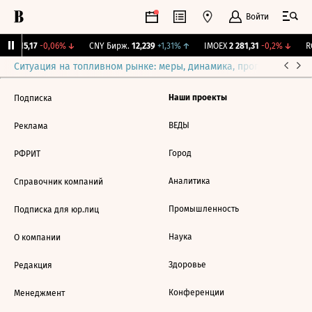
Войти
GBI
115,17
-0,06%
↓
CNY Бирж.
12,239
+1,31%
↑
IMOEX
2 281,31
-0,2%
↓
RG
Ситуация на топливном рынке: меры, динамика, прогнозы
Выб
Наши проекты
Подписка
ВЕДЫ
Реклама
Город
РФРИТ
Аналитика
Справочник компаний
Промышленность
Подписка для юр.лиц
Наука
О компании
Здоровье
Редакция
Конференции
Менеджмент