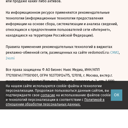
или продаже каких-либо активов.
На информационном ресурсе применяются рекомендательные
технологии (информационные технологии предоставления
информации на основе сбора, систематизации и анализа сведений,
относящихся к предпочтениям пользователей сети «Интернет»,
находящихся на территории Российской Федерации).
Правила применения рекомендательных технологий в виджетах
рекламно-обменной сети, размещенных на сайте vedomosti.ru:
СМИ2
,
24smi
Все права защищены © АО Бизнес Ньюс Медиа, ИНН/КПП
7712108141/771501001, ОГРН 1027739124775, 127018, г. Москва, вн.тер.г.
муниципальный округ Марьина Роща, ул. Полковая, д. 3, стр. 1 1999—
На нашем сайте используются cookie-файлы и технологии
2026
персонализации. Продолжая пользоваться данным сайтом, вы
ОК
подтверждаете свое
согласие
на использование файлов cookie
и технологий персонализации в соответствии с
Политикой в
отношении обработки персональных данных.