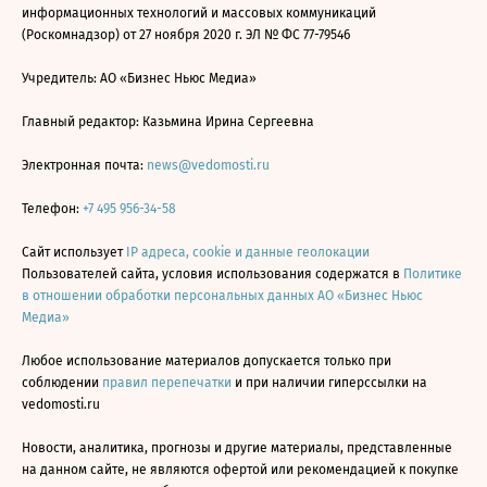
информационных технологий и массовых коммуникаций
(Роскомнадзор) от 27 ноября 2020 г. ЭЛ № ФС 77-79546
Учредитель: АО «Бизнес Ньюс Медиа»
Главный редактор: Казьмина Ирина Сергеевна
Электронная почта:
news@vedomosti.ru
Телефон:
+7 495 956-34-58
Сайт использует
IP адреса, cookie и данные геолокации
Пользователей сайта, условия использования содержатся в
Политике
в отношении обработки персональных данных АО «Бизнес Ньюс
Медиа»
Любое использование материалов допускается только при
соблюдении
правил перепечатки
и при наличии гиперссылки на
vedomosti.ru
Новости, аналитика, прогнозы и другие материалы, представленные
на данном сайте, не являются офертой или рекомендацией к покупке