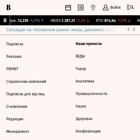
Войти
NY Бирж.
12,239
+1,31%
↑
IMOEX
2 281,31
-0,2%
↓
RTSI
874,64
-1,12%
↓
RG
Ситуация на топливном рынке: меры, динамика, прогнозы
Выб
Наши проекты
Подписка
ВЕДЫ
Реклама
Город
РФРИТ
Аналитика
Справочник компаний
Промышленность
Подписка для юр.лиц
Наука
О компании
Здоровье
Редакция
Конференции
Менеджмент