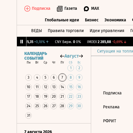
Подписка
Газета
MAX
Глобальные идеи
Бизнес
Экономика
ВЕДЫ
Правила торговли
Идеи управления
Г
Глобальные идеи
Бизнес
Экономик
7%
↓
RGBI
115,35
+0,18%
↑
CNY Бирж.
0
0%
IMOEX
2 285,88
-0,69%
↓
R
Ситуация на топл
КАЛЕНДАРЬ
Август
СОБЫТИЙ
Пн
Вт
Ср
Чт
Пт
Сб
Вс
1
2
3
4
5
6
7
8
9
10
11
12
13
14
15
16
Подписка
17
18
19
20
21
22
23
24
25
26
27
28
29
30
Реклама
31
РФРИТ
7 августа 2026