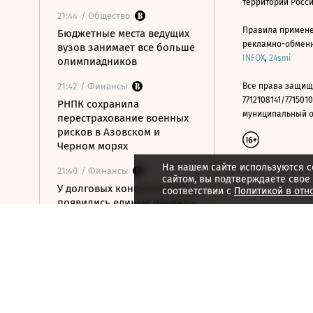
территории Росс
21:44
/ Общество
Правила примене
Бюджетные места ведущих
рекламно-обменно
вузов занимает все больше
INFOX
,
24smi
олимпиадников
21:42
/ Финансы
Все права защищ
7712108141/7715010
РНПК сохранила
муниципальный окр
перестрахование военных
рисков в Азовском и
Черном морях
На нашем сайте используются c
21:40
/ Финансы
сайтом, вы подтверждаете свое
У долговых консультантов
соответствии с
Политикой в отн
появились единые правила
работы с должниками
21:38
/ Технологии
Адаптация IT-систем под
российские сертификаты
безопасности потребует
вложений