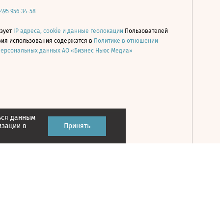
 495 956-34-58
ьзует
IP адреса, cookie и данные геолокации
Пользователей
овия использования содержатся в
Политике в отношении
персональных данных АО «Бизнес Ньюс Медиа»
ься данным
Принять
изации в