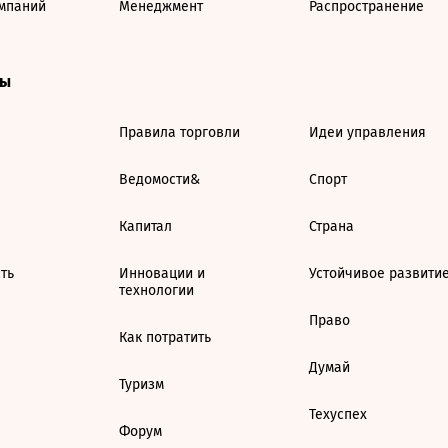
мпаний
Менеджмент
Распространение
ты
Правила торговли
Идеи управления
Ведомости&
Спорт
Капитал
Страна
ть
Инновации и
Устойчивое развити
технологии
Право
Как потратить
Думай
Туризм
Техуспех
Форум