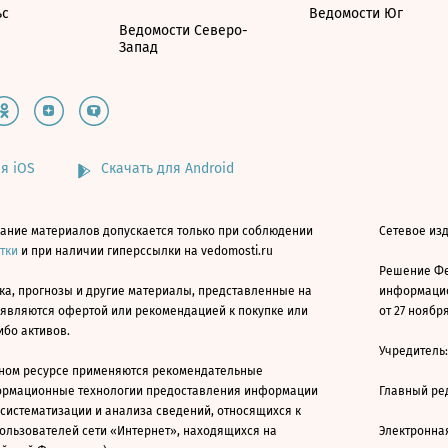
ьс
Ведомости Юг
Ведомости Северо-
Запад
я iOS
Скачать для Android
ание материалов допускается только при соблюдении
Сетевое изд
атки
и при наличии гиперссылки на vedomosti.ru
Решение Фе
ка, прогнозы и другие материалы, представленные на
информацио
 являются офертой или рекомендацией к покупке или
от 27 ноября
ибо активов.
Учредитель
ном ресурсе применяются рекомендательные
ормационные технологии предоставления информации
Главный ре
 систематизации и анализа сведений, относящихся к
ользователей сети «Интернет», находящихся на
Электронна