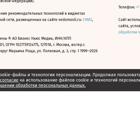
ийской Федерации).
Телефон:
+7
ния рекомендательных технологий в виджетах
й сети, размещенных на сайте vedomosti.ru:
СМИ2
,
Сайт испол
сайта, усл
обработки 
ены © АО Бизнес Ньюс Медиа, ИНН/КПП
01, ОГРН 1027739124775, 127018, г. Москва, вн.тер.г.
уг Марьина Роща, ул. Полковая, д. 3, стр. 1 1999—2026
ookie-файлы и технологии персонализации. Продолжая пользоват
согласие
на использование файлов cookie и технологий персонал
ошении обработки персональных данных.