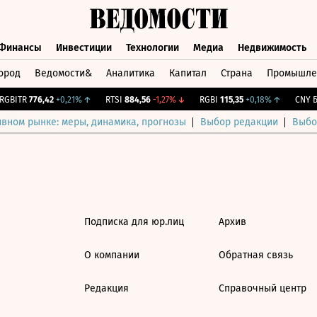
Финансы
Инвестиции
Технологии
Медиа
Недвижимость
ород
Ведомости&
Аналитика
Капитал
Страна
Промышле
а
Финансы
Инвестиции
Технологии
Медиа
Недвижимос
GBITR
776,42
+0,21%
↑
RTSI
884,56
-1,27%
↓
RGBI
115,35
+0,18%
↑
CNY Би
ивном рынке: меры, динамика, прогнозы
Выбор редакции
Выбо
Подписка для юр.лиц
Архив
О компании
Обратная связь
Редакция
Справочный центр