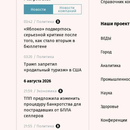
Справочник ко
Новости
Новости
компаний
03:42
/ Политика
Наши проек
«Яблоко» подверглось
серьезной критике после
ВЕДЫ
того, как стало вторым в
бюллетене
Город
03:20
/ Политика
Трамп запретил
Аналитика
«родильный туризм» в США
Промышленнос
6 августа 2026
21:59
/ Экономика
Наука
ТПП предложила изменить
процедуру банкротства для
Здоровье
пострадавших от БПЛА
селлеров
Конференции
21:55
/ Политика