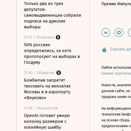
Только два из трех
Премия Импул
депутатов-
самовыдвиженцев собрали
подписи на думские
выборы
21:53
/ Политика
56% россиян
Скачать дл
определились, за кого
проголосуют на выборах в
Госдуму
Любое использов
21:50
/ Общество
правил перепеч
Бомбилам запретят
Новости, аналити
таксовать на вокзалах
данном сайте, не
Москвы и в аэропорту
продаже каких-л
«Внуково»
21:48
/ Технологии
На информацион
технологии (инф
OpenAI готовит умную
на основе сбора,
колонку размером с
предпочтениям п
хоккейную шайбу