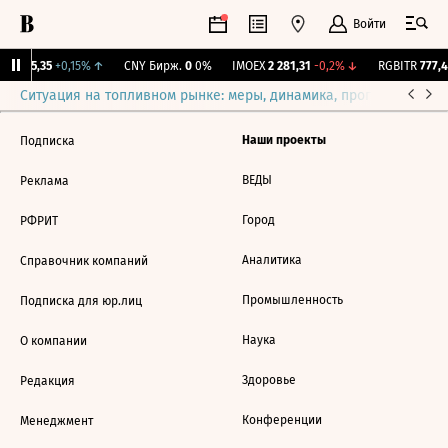
Войти
BI
115,35
+0,15%
↑
CNY Бирж.
0
0%
IMOEX
2 281,31
-0,2%
↓
RGBITR
777,4
Ситуация на топливном рынке: меры, динамика, прогнозы
Выб
Наши проекты
Подписка
ВЕДЫ
Реклама
Город
РФРИТ
Аналитика
Справочник компаний
Промышленность
Подписка для юр.лиц
Наука
О компании
Здоровье
Редакция
Конференции
Менеджмент