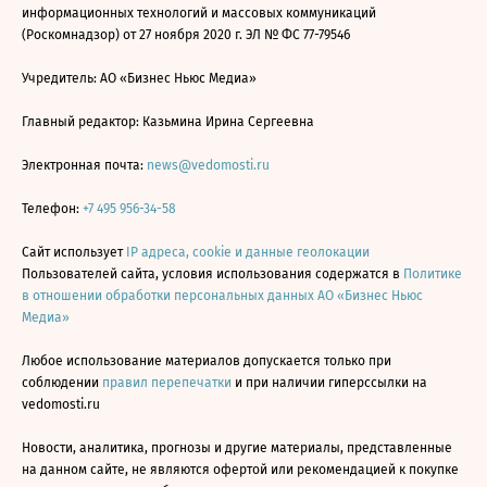
информационных технологий и массовых коммуникаций
(Роскомнадзор) от 27 ноября 2020 г. ЭЛ № ФС 77-79546
Учредитель: АО «Бизнес Ньюс Медиа»
Главный редактор: Казьмина Ирина Сергеевна
Электронная почта:
news@vedomosti.ru
Телефон:
+7 495 956-34-58
Сайт использует
IP адреса, cookie и данные геолокации
Пользователей сайта, условия использования содержатся в
Политике
в отношении обработки персональных данных АО «Бизнес Ньюс
Медиа»
Любое использование материалов допускается только при
соблюдении
правил перепечатки
и при наличии гиперссылки на
vedomosti.ru
Новости, аналитика, прогнозы и другие материалы, представленные
на данном сайте, не являются офертой или рекомендацией к покупке