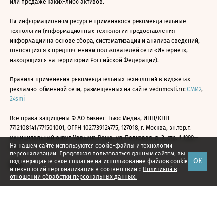
или продаже каких-либо активов.
На информационном ресурсе применяются рекомендательные
технологии (информационные технологии предоставления
информации на основе сбора, систематизации и анализа сведений,
относящихся к предпочтениям пользователей сети «Интернет»,
находящихся на территории Российской Федерации).
Правила применения рекомендательных технологий в виджетах
рекламно-обменной сети, размещенных на сайте vedomosti.ru:
СМИ2
,
24smi
Все права защищены © АО Бизнес Ньюс Медиа, ИНН/КПП
7712108141/771501001, ОГРН 1027739124775, 127018, г. Москва, вн.тер.г.
муниципальный округ Марьина Роща, ул. Полковая, д. 3, стр. 1 1999—
На нашем сайте используются cookie-файлы и технологии
2026
персонализации. Продолжая пользоваться данным сайтом, вы
ОК
подтверждаете свое
согласие
на использование файлов cookie
и технологий персонализации в соответствии с
Политикой в
отношении обработки персональных данных.