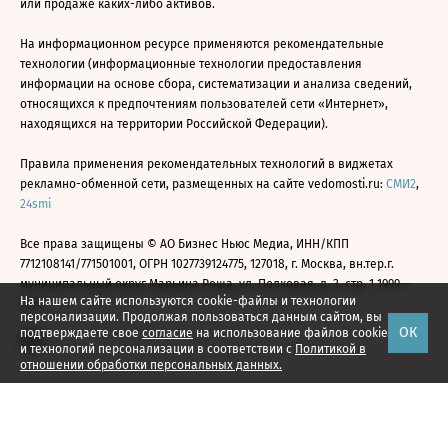
или продаже каких-либо активов.
На информационном ресурсе применяются рекомендательные
технологии (информационные технологии предоставления
информации на основе сбора, систематизации и анализа сведений,
относящихся к предпочтениям пользователей сети «Интернет»,
находящихся на территории Российской Федерации).
Правила применения рекомендательных технологий в виджетах
рекламно-обменной сети, размещенных на сайте vedomosti.ru:
СМИ2
,
24smi
Все права защищены © АО Бизнес Ньюс Медиа, ИНН/КПП
7712108141/771501001, ОГРН 1027739124775, 127018, г. Москва, вн.тер.г.
муниципальный округ Марьина Роща, ул. Полковая, д. 3, стр. 1 1999—
На нашем сайте используются cookie-файлы и технологии
2026
персонализации. Продолжая пользоваться данным сайтом, вы
ОК
подтверждаете свое
согласие
на использование файлов cookie
и технологий персонализации в соответствии с
Политикой в
отношении обработки персональных данных.