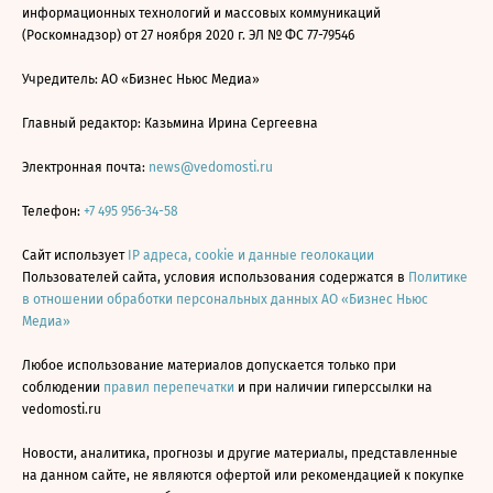
информационных технологий и массовых коммуникаций
(Роскомнадзор) от 27 ноября 2020 г. ЭЛ № ФС 77-79546
Учредитель: АО «Бизнес Ньюс Медиа»
Главный редактор: Казьмина Ирина Сергеевна
Электронная почта:
news@vedomosti.ru
Телефон:
+7 495 956-34-58
Сайт использует
IP адреса, cookie и данные геолокации
Пользователей сайта, условия использования содержатся в
Политике
в отношении обработки персональных данных АО «Бизнес Ньюс
Медиа»
Любое использование материалов допускается только при
соблюдении
правил перепечатки
и при наличии гиперссылки на
vedomosti.ru
Новости, аналитика, прогнозы и другие материалы, представленные
на данном сайте, не являются офертой или рекомендацией к покупке