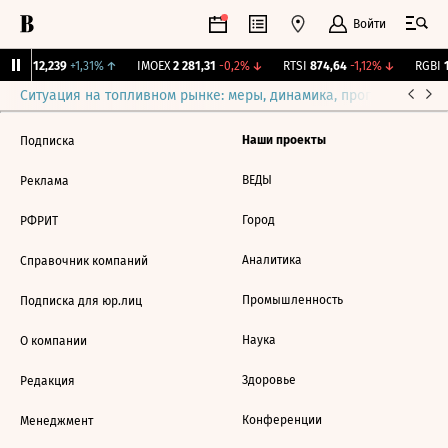
Войти
ирж.
12,239
+1,31%
↑
IMOEX
2 281,31
-0,2%
↓
RTSI
874,64
-1,12%
↓
RGBI
1
Ситуация на топливном рынке: меры, динамика, прогнозы
Выб
Наши проекты
Подписка
ВЕДЫ
Реклама
Город
РФРИТ
Аналитика
Справочник компаний
Промышленность
Подписка для юр.лиц
Наука
О компании
Здоровье
Редакция
Конференции
Менеджмент