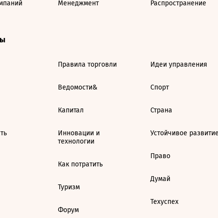
мпаний
Менеджмент
Распространение
ты
Правила торговли
Идеи управления
Ведомости&
Спорт
Капитал
Страна
ть
Инновации и
Устойчивое развити
технологии
Право
Как потратить
Думай
Туризм
Техуспех
Форум