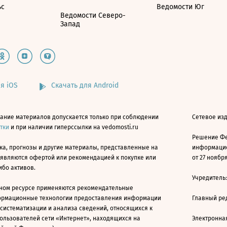
ьс
Ведомости Юг
Ведомости Северо-
Запад
я iOS
Скачать для Android
ание материалов допускается только при соблюдении
Сетевое изд
атки
и при наличии гиперссылки на vedomosti.ru
Решение Фе
ка, прогнозы и другие материалы, представленные на
информацио
 являются офертой или рекомендацией к покупке или
от 27 ноября
ибо активов.
Учредитель
ном ресурсе применяются рекомендательные
ормационные технологии предоставления информации
Главный ре
 систематизации и анализа сведений, относящихся к
ользователей сети «Интернет», находящихся на
Электронна