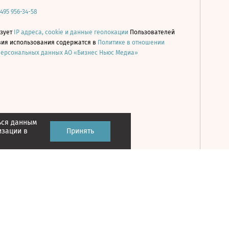
 495 956-34-58
ьзует
IP адреса, cookie и данные геолокации
Пользователей
овия использования содержатся в
Политике в отношении
персональных данных АО «Бизнес Ньюс Медиа»
ься данным
Принять
изации в