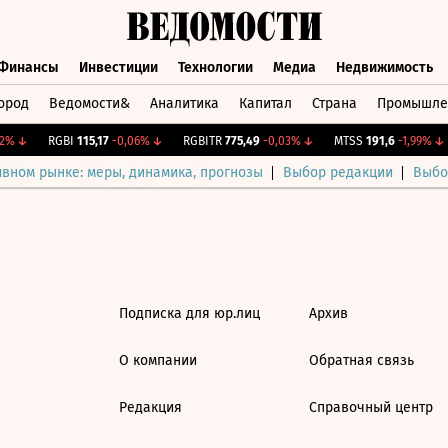
Финансы
Инвестиции
Технологии
Медиа
Недвижимость
ород
Ведомости&
Аналитика
Капитал
Страна
Промышле
а
Финансы
Инвестиции
Технологии
Медиа
Недвижимос
2%
↓
RGBI
115,17
-0,06%
↓
RGBITR
775,49
-0,03%
↓
MTSS
191,6
-1,99%
↓
ивном рынке: меры, динамика, прогнозы
Выбор редакции
Выбо
Подписка для юр.лиц
Архив
О компании
Обратная связь
Редакция
Справочный центр