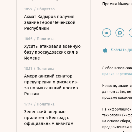
Премия Импул
18:27
/ Общество
Ахмат Кадыров получил
звание Героя Чеченской
Республики
18:16
/ Политика
Хуситы атаковали военную
Скачать дл
базу просаудовских сил в
Йемене
Любое использов
18:11
/ Политика
правил перепеч
Американский сенатор
предупредил о рисках из-
Новости, аналити
за новых санкций против
данном сайте, не
России
продаже каких-л
17:47
/ Политика
На информацион
Зеленский впервые
технологии (инф
прилетел в Белград с
на основе сбора,
официальным визитом
предпочтениям п