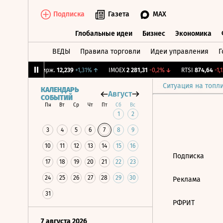
Подписка
Газета
MAX
Глобальные идеи
Бизнес
Экономика
ВЕДЫ
Правила торговли
Идеи управления
Г
Глобальные идеи
Бизнес
Экономик
9%
↓
CNY Бирж.
12,239
+1,31%
↑
IMOEX
2 281,31
-0,2%
↓
RTSI
874,64
-1,1
Ситуация на топл
КАЛЕНДАРЬ
Август
СОБЫТИЙ
Пн
Вт
Ср
Чт
Пт
Сб
Вс
1
2
3
4
5
6
7
8
9
10
11
12
13
14
15
16
Подписка
17
18
19
20
21
22
23
24
25
26
27
28
29
30
Реклама
31
РФРИТ
7 августа 2026