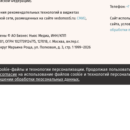
ийской Федерации).
Телефон:
+7
ния рекомендательных технологий в виджетах
й сети, размещенных на сайте vedomosti.ru:
СМИ2
,
Сайт испол
сайта, усл
обработки 
ены © АО Бизнес Ньюс Медиа, ИНН/КПП
01, ОГРН 1027739124775, 127018, г. Москва, вн.тер.г.
уг Марьина Роща, ул. Полковая, д. 3, стр. 1 1999—2026
ookie-файлы и технологии персонализации. Продолжая пользоват
согласие
на использование файлов cookie и технологий персонал
ошении обработки персональных данных.