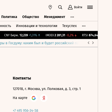
Войти
Политика
Общество
Менеджмент
нность
Инновации и технологии
Техуспех
ть
Политика
Общество
Менеджмент
CNY Бирж.
12,239
+1,31%
↑
IMOEX
2 281,31
-0,2%
↓
RTSI
874,64
-1,12%
↓
ры в Госдуму: каким был и будет российский парламент
Война н
Контакты
127018, г. Москва, ул. Полковая, д. 3, стр. 1
На карте
+7 495 956-34-58