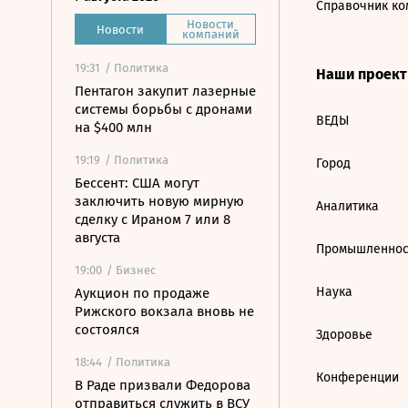
Справочник ко
Новости
Новости
компаний
19:31
/ Политика
Наши проек
Пентагон закупит лазерные
системы борьбы с дронами
ВЕДЫ
на $400 млн
19:19
/ Политика
Город
Бессент: США могут
заключить новую мирную
Аналитика
сделку с Ираном 7 или 8
августа
Промышленнос
19:00
/ Бизнес
Наука
Аукцион по продаже
Рижского вокзала вновь не
состоялся
Здоровье
18:44
/ Политика
Конференции
В Раде призвали Федорова
отправиться служить в ВСУ