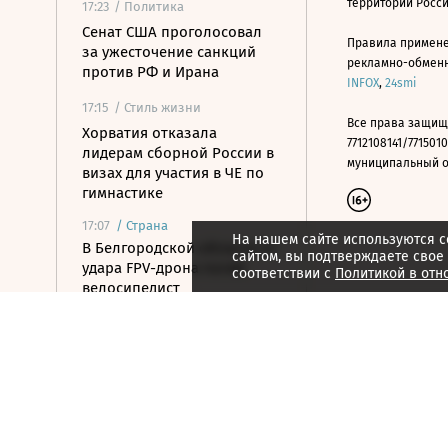
территории Росс
17:23
/ Политика
Сенат США проголосовал
Правила примене
за ужесточение санкций
рекламно-обменно
против РФ и Ирана
INFOX
,
24smi
17:15
/ Стиль жизни
Все права защищ
Хорватия отказала
7712108141/7715010
лидерам сборной России в
муниципальный окр
визах для участия в ЧЕ по
гимнастике
17:07
/
Страна
На нашем сайте используются c
В Белгородской области от
сайтом, вы подтверждаете свое
удара FPV-дрона погиб
соответствии с
Политикой в отн
велосипедист
16:51
/ Общество
СК возбудил дело против
журналистки Гордеевой за
публикации в Telegram
16:46
/ Политика