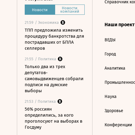
Справочник ко
Новости
Новости
компаний
21:59
/ Экономика
Наши проек
ТПП предложила изменить
процедуру банкротства для
ВЕДЫ
пострадавших от БПЛА
селлеров
Город
21:55
/ Политика
Только два из трех
Аналитика
депутатов-
самовыдвиженцев собрали
Промышленнос
подписи на думские
выборы
Наука
21:53
/ Политика
56% россиян
Здоровье
определились, за кого
проголосуют на выборах в
Конференции
Госдуму