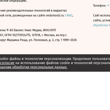
ийской Федерации).
Телефон:
+7
ния рекомендательных технологий в виджетах
й сети, размещенных на сайте vedomosti.ru:
СМИ2
,
Сайт испол
сайта, усл
обработки 
ены © АО Бизнес Ньюс Медиа, ИНН/КПП
01, ОГРН 1027739124775, 127018, г. Москва, вн.тер.г.
уг Марьина Роща, ул. Полковая, д. 3, стр. 1 1999—2026
ookie-файлы и технологии персонализации. Продолжая пользоват
согласие
на использование файлов cookie и технологий персонал
ошении обработки персональных данных.