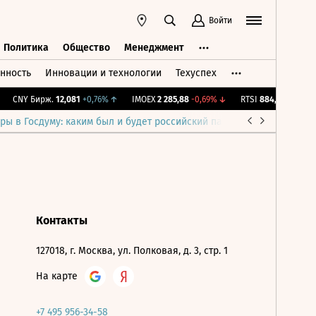
Войти
Политика
Общество
Менеджмент
нность
Инновации и технологии
Техуспех
ть
Политика
Общество
Менеджмент
CNY Бирж.
12,081
+0,76%
↑
IMOEX
2 285,88
-0,69%
↓
RTSI
884,56
-1,27%
↓
ры в Госдуму: каким был и будет российский парламент
Война н
Контакты
127018, г. Москва, ул. Полковая, д. 3, стр. 1
На карте
+7 495 956-34-58