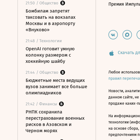
21:50
/ Общество
Премия Импул
Бомбилам запретят
таксовать на вокзалах
Москвы и в аэропорту
«Внуково»
21:48
/ Технологии
OpenAI готовит умную
Скачать дл
колонку размером с
хоккейную шайбу
21:44
/ Общество
Любое использов
правил перепеч
Бюджетные места ведущих
вузов занимает все больше
Новости, аналити
олимпиадников
данном сайте, не
продаже каких-л
21:42
/ Финансы
РНПК сохранила
На информацион
перестрахование военных
технологии (инф
рисков в Азовском и
на основе сбора,
Черном морях
предпочтениям п