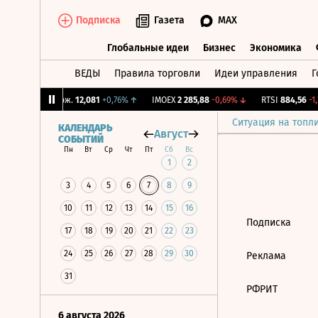
Подписка
Газета
MAX
Глобальные идеи
Бизнес
Экономика
ВЕДЫ
Правила торговли
Идеи управления
Г
Глобальные идеи
Бизнес
Экономик
%
↑
CNY Бирж.
12,081
+0,76%
↑
IMOEX
2 285,88
-0,69%
↓
RTSI
884,56
-1,2
Ситуация на топл
КАЛЕНДАРЬ
Август
СОБЫТИЙ
Пн
Вт
Ср
Чт
Пт
Сб
Вс
1
2
3
4
5
6
7
8
9
10
11
12
13
14
15
16
Подписка
17
18
19
20
21
22
23
24
25
26
27
28
29
30
Реклама
31
РФРИТ
6 августа 2026