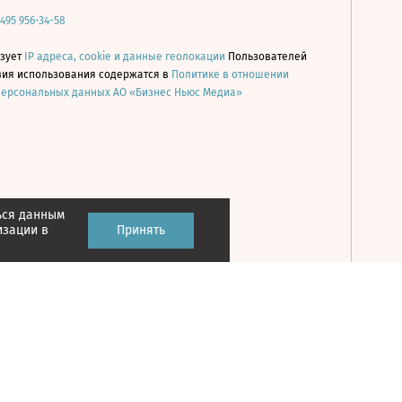
 495 956-34-58
ьзует
IP адреса, cookie и данные геолокации
Пользователей
овия использования содержатся в
Политике в отношении
персональных данных АО «Бизнес Ньюс Медиа»
ься данным
Принять
изации в