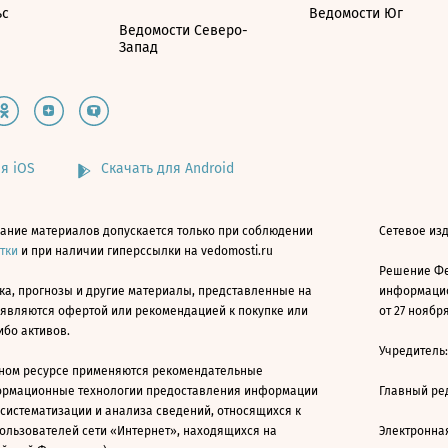
ьс
Ведомости Юг
Ведомости Северо-
Запад
я iOS
Скачать для Android
ание материалов допускается только при соблюдении
Сетевое изд
атки
и при наличии гиперссылки на vedomosti.ru
Решение Фе
ка, прогнозы и другие материалы, представленные на
информацио
 являются офертой или рекомендацией к покупке или
от 27 ноября
ибо активов.
Учредитель
ном ресурсе применяются рекомендательные
ормационные технологии предоставления информации
Главный ре
 систематизации и анализа сведений, относящихся к
ользователей сети «Интернет», находящихся на
Электронна