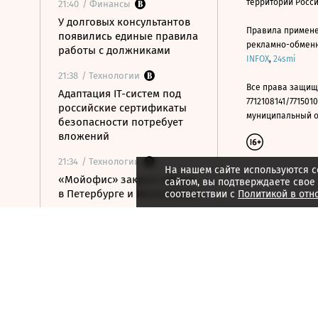
территории Росс
21:40
/ Финансы
У долговых консультантов
Правила примене
появились единые правила
рекламно-обменно
работы с должниками
INFOX
,
24smi
21:38
/ Технологии
Все права защищ
Адаптация IT-систем под
7712108141/7715010
российские сертификаты
муниципальный окр
безопасности потребует
вложений
21:34
/ Технологии
На нашем сайте используются c
«Мойофис» закрыл офисы
сайтом, вы подтверждаете свое
в Петербурге и Иннополисе
соответствии с
Политикой в отн
21:33
/ Политика
Россия поддержала
расширение
авиасообщения с
Казахстаном
21:28
/ Недвижимость