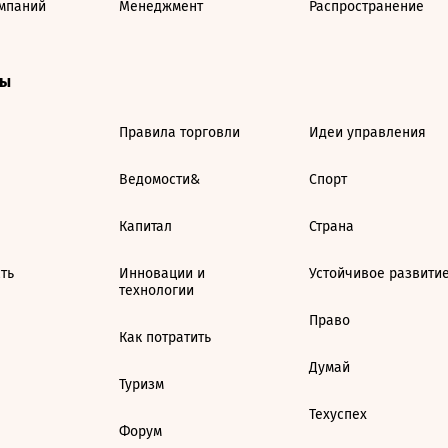
мпаний
Менеджмент
Распространение
ты
Правила торговли
Идеи управления
Ведомости&
Спорт
Капитал
Страна
ть
Инновации и
Устойчивое развити
технологии
Право
Как потратить
Думай
Туризм
Техуспех
Форум