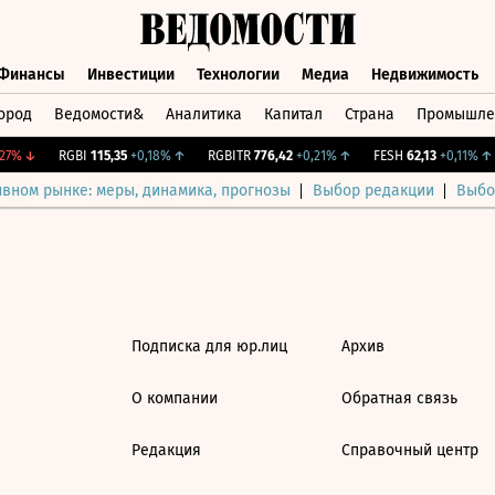
Финансы
Инвестиции
Технологии
Медиа
Недвижимость
ород
Ведомости&
Аналитика
Капитал
Страна
Промышле
а
Финансы
Инвестиции
Технологии
Медиа
Недвижимос
7%
↓
RGBI
115,35
+0,18%
↑
RGBITR
776,42
+0,21%
↑
FESH
62,13
+0,11%
↑
ивном рынке: меры, динамика, прогнозы
Выбор редакции
Выбо
Подписка для юр.лиц
Архив
О компании
Обратная связь
Редакция
Справочный центр