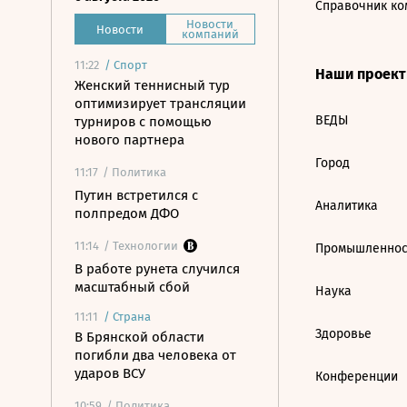
Справочник ко
Новости
Новости
компаний
11:22
/
Спорт
Наши проек
Женский теннисный тур
оптимизирует трансляции
ВЕДЫ
турниров с помощью
нового партнера
Город
11:17
/ Политика
Путин встретился с
Аналитика
полпредом ДФО
11:14
/ Технологии
Промышленнос
В работе рунета случился
масштабный сбой
Наука
11:11
/
Страна
Здоровье
В Брянской области
погибли два человека от
ударов ВСУ
Конференции
10:59
/ Политика