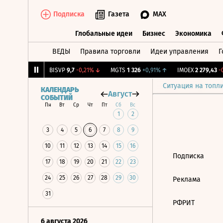
Подписка
Газета
MAX
Глобальные идеи
Бизнес
Экономика
ВЕДЫ
Правила торговли
Идеи управления
Г
Глобальные идеи
Бизнес
Экономик
049
+0,49%
↑
BISVP
9,7
-0,21%
↓
MGTS
1 326
+0,91%
↑
IMOEX
2 279,43
-0,
Ситуация на топл
КАЛЕНДАРЬ
Август
СОБЫТИЙ
Пн
Вт
Ср
Чт
Пт
Сб
Вс
1
2
3
4
5
6
7
8
9
10
11
12
13
14
15
16
Подписка
17
18
19
20
21
22
23
24
25
26
27
28
29
30
Реклама
31
РФРИТ
6 августа 2026