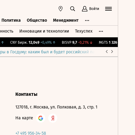
Войти
Политика
Общество
Менеджмент
нность
Инновации и технологии
Техуспех
ть
Политика
Общество
Менеджмент
↑
CNY Бирж.
12,049
+0,49%
↑
BISVP
9,7
-0,21%
↓
MGTS
1 326
+0,91%
↑
ры в Госдуму: каким был и будет российский парламент
Война н
Контакты
127018, г. Москва, ул. Полковая, д. 3, стр. 1
На карте
+7 495 956-34-58