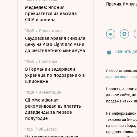
Премия Импул
Медведев: Япония
превратится из вассала
США в ронина
10:49
/ Инвестиции
Саудовская Аравия снизила
цену на Arab Light для Азии
до шестилетнего минимума
Скачать дл
10:46
/ Политика
В Германии задержали
Любое использов
украинца по подозрению в
правил перепеч
шпионаже
Новости, аналити
10:29
/ Инвестиции
данном сайте, не
СД «Мегафона»
продаже каких-л
рекомендовал выплатить
дивиденды за первое
На информацион
полугодие
технологии (инф
на основе сбора,
10:27
/ Общество
предпочтениям п