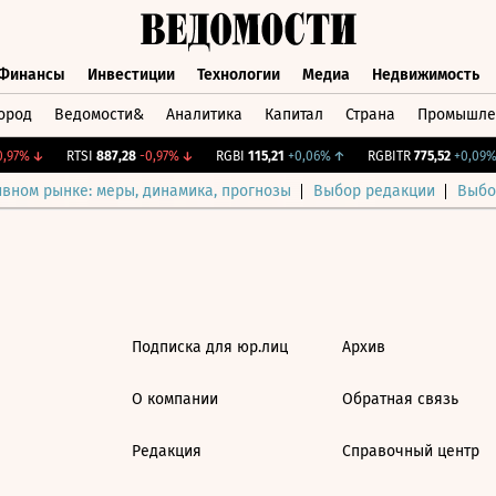
Финансы
Инвестиции
Технологии
Медиа
Недвижимость
ород
Ведомости&
Аналитика
Капитал
Страна
Промышле
а
Финансы
Инвестиции
Технологии
Медиа
Недвижимос
97%
↓
RTSI
887,28
-0,97%
↓
RGBI
115,21
+0,06%
↑
RGBITR
775,52
+0,09%
ивном рынке: меры, динамика, прогнозы
Выбор редакции
Выбо
Подписка для юр.лиц
Архив
О компании
Обратная связь
Редакция
Справочный центр