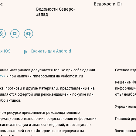
ьс
Ведомости Юг
Ведомости Северо-
Запад
я iOS
Скачать для Android
ание материалов допускается только при соблюдении
Сетевое изд
атки
и при наличии гиперссылки на vedomosti.ru
Решение Фе
ка, прогнозы и другие материалы, представленные на
информацио
 являются офертой или рекомендацией к покупке или
от 27 ноября
ибо активов.
Учредитель
ном ресурсе применяются рекомендательные
ормационные технологии предоставления информации
Главный ре
 систематизации и анализа сведений, относящихся к
ользователей сети «Интернет», находящихся на
Электронна