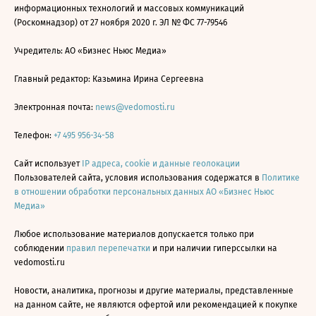
информационных технологий и массовых коммуникаций
(Роскомнадзор) от 27 ноября 2020 г. ЭЛ № ФС 77-79546
Учредитель: АО «Бизнес Ньюс Медиа»
Главный редактор: Казьмина Ирина Сергеевна
Электронная почта:
news@vedomosti.ru
Телефон:
+7 495 956-34-58
Сайт использует
IP адреса, cookie и данные геолокации
Пользователей сайта, условия использования содержатся в
Политике
в отношении обработки персональных данных АО «Бизнес Ньюс
Медиа»
Любое использование материалов допускается только при
соблюдении
правил перепечатки
и при наличии гиперссылки на
vedomosti.ru
Новости, аналитика, прогнозы и другие материалы, представленные
на данном сайте, не являются офертой или рекомендацией к покупке