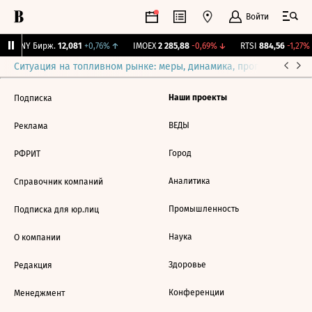
Войти
CNY Бирж.
12,081
+0,76%
↑
IMOEX
2 285,88
-0,69%
↓
RTSI
884,56
-1,27%
Ситуация на топливном рынке: меры, динамика, прогнозы
Выб
Наши проекты
Подписка
ВЕДЫ
Реклама
Город
РФРИТ
Аналитика
Справочник компаний
Промышленность
Подписка для юр.лиц
Наука
О компании
Здоровье
Редакция
Конференции
Менеджмент