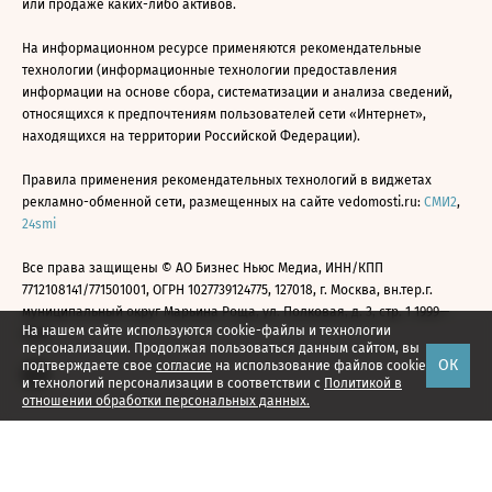
или продаже каких-либо активов.
На информационном ресурсе применяются рекомендательные
технологии (информационные технологии предоставления
информации на основе сбора, систематизации и анализа сведений,
относящихся к предпочтениям пользователей сети «Интернет»,
находящихся на территории Российской Федерации).
Правила применения рекомендательных технологий в виджетах
рекламно-обменной сети, размещенных на сайте vedomosti.ru:
СМИ2
,
24smi
Все права защищены © АО Бизнес Ньюс Медиа, ИНН/КПП
7712108141/771501001, ОГРН 1027739124775, 127018, г. Москва, вн.тер.г.
муниципальный округ Марьина Роща, ул. Полковая, д. 3, стр. 1 1999—
На нашем сайте используются cookie-файлы и технологии
2026
персонализации. Продолжая пользоваться данным сайтом, вы
ОК
подтверждаете свое
согласие
на использование файлов cookie
и технологий персонализации в соответствии с
Политикой в
отношении обработки персональных данных.