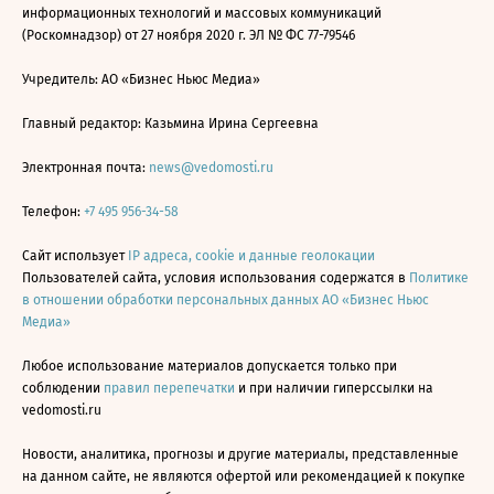
информационных технологий и массовых коммуникаций
(Роскомнадзор) от 27 ноября 2020 г. ЭЛ № ФС 77-79546
Учредитель: АО «Бизнес Ньюс Медиа»
Главный редактор: Казьмина Ирина Сергеевна
Электронная почта:
news@vedomosti.ru
Телефон:
+7 495 956-34-58
Сайт использует
IP адреса, cookie и данные геолокации
Пользователей сайта, условия использования содержатся в
Политике
в отношении обработки персональных данных АО «Бизнес Ньюс
Медиа»
Любое использование материалов допускается только при
соблюдении
правил перепечатки
и при наличии гиперссылки на
vedomosti.ru
Новости, аналитика, прогнозы и другие материалы, представленные
на данном сайте, не являются офертой или рекомендацией к покупке