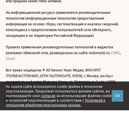
или продаже каких-либо активов.
На информационном ресурсе применяются рекомендательные
технологии (информационные технологии предоставления
информации на основе сбора, систематизации и анализа сведений,
относящихся к предпочтениям пользователей сети «Интернет»,
находящихся на территории Российской Федерации).
Правила применения рекомендательных технологий в виджетах
рекламно-обменной сети, размещенных на сайте vedomosti.ru:
СМИ2
,
24smi
Все права защищены © АО Бизнес Ньюс Медиа, ИНН/КПП
7712108141/771501001, ОГРН 1027739124775, 127018, г. Москва, вн.тер.г.
муниципальный округ Марьина Роща, ул. Полковая, д. 3, стр. 1 1999—
На нашем сайте используются cookie-файлы и технологии
2026
персонализации. Продолжая пользоваться данным сайтом, вы
ОК
подтверждаете свое
согласие
на использование файлов cookie
и технологий персонализации в соответствии с
Политикой в
отношении обработки персональных данных.