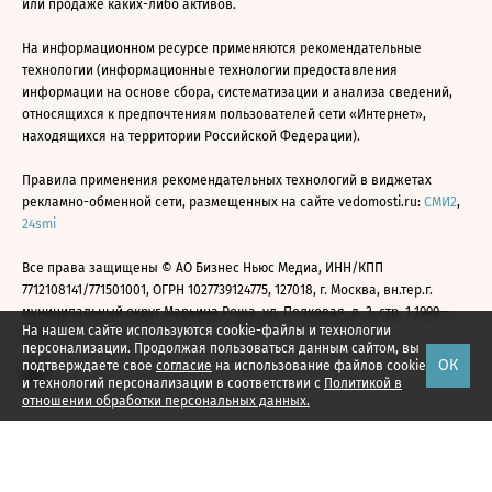
или продаже каких-либо активов.
На информационном ресурсе применяются рекомендательные
технологии (информационные технологии предоставления
информации на основе сбора, систематизации и анализа сведений,
относящихся к предпочтениям пользователей сети «Интернет»,
находящихся на территории Российской Федерации).
Правила применения рекомендательных технологий в виджетах
рекламно-обменной сети, размещенных на сайте vedomosti.ru:
СМИ2
,
24smi
Все права защищены © АО Бизнес Ньюс Медиа, ИНН/КПП
7712108141/771501001, ОГРН 1027739124775, 127018, г. Москва, вн.тер.г.
муниципальный округ Марьина Роща, ул. Полковая, д. 3, стр. 1 1999—
На нашем сайте используются cookie-файлы и технологии
2026
персонализации. Продолжая пользоваться данным сайтом, вы
ОК
подтверждаете свое
согласие
на использование файлов cookie
и технологий персонализации в соответствии с
Политикой в
отношении обработки персональных данных.