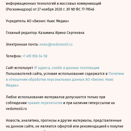
информационных технологий и массовых коммуникаций
(Роскомнадзор) от 27 ноября 2020 г. ЭЛ № ФС 77-79546
Учредитель: АО «Бизнес Ньюс Медиа»
Главный редактор: Казьмина Ирина Сергеевна
Электронная почта:
news@vedomosti.ru
Телефон:
+7 495 956-34-58
Сайт использует
IP адреса, cookie и данные геолокации
Пользователей сайта, условия использования содержатся в
Политике
в отношении обработки персональных данных АО «Бизнес Ньюс
Медиа»
Любое использование материалов допускается только при
соблюдении
правил перепечатки
и при наличии гиперссылки на
vedomosti.ru
Новости, аналитика, прогнозы и другие материалы, представленные
на данном сайте, не являются офертой или рекомендацией к покупке