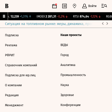
Войти
 Бирж.
12,239
+1,31%
↑
IMOEX
2 281,31
-0,2%
↓
RTSI
874,64
-1,12%
↓
RGBI
Ситуация на топливном рынке: меры, динамика, прогнозы
Выб
Наши проекты
Подписка
ВЕДЫ
Реклама
Город
РФРИТ
Аналитика
Справочник компаний
Промышленность
Подписка для юр.лиц
Наука
О компании
Здоровье
Редакция
Конференции
Менеджмент