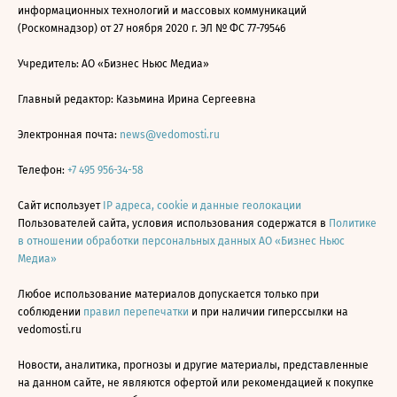
информационных технологий и массовых коммуникаций
(Роскомнадзор) от 27 ноября 2020 г. ЭЛ № ФС 77-79546
Учредитель: АО «Бизнес Ньюс Медиа»
Главный редактор: Казьмина Ирина Сергеевна
Электронная почта:
news@vedomosti.ru
Телефон:
+7 495 956-34-58
Сайт использует
IP адреса, cookie и данные геолокации
Пользователей сайта, условия использования содержатся в
Политике
в отношении обработки персональных данных АО «Бизнес Ньюс
Медиа»
Любое использование материалов допускается только при
соблюдении
правил перепечатки
и при наличии гиперссылки на
vedomosti.ru
Новости, аналитика, прогнозы и другие материалы, представленные
на данном сайте, не являются офертой или рекомендацией к покупке