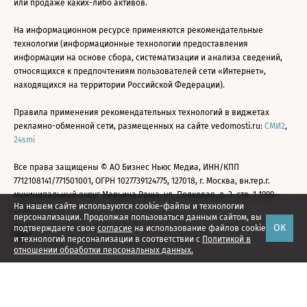
или продаже каких-либо активов.
На информационном ресурсе применяются рекомендательные
технологии (информационные технологии предоставления
информации на основе сбора, систематизации и анализа сведений,
относящихся к предпочтениям пользователей сети «Интернет»,
находящихся на территории Российской Федерации).
Правила применения рекомендательных технологий в виджетах
рекламно-обменной сети, размещенных на сайте vedomosti.ru:
СМИ2
,
24smi
Все права защищены © АО Бизнес Ньюс Медиа, ИНН/КПП
7712108141/771501001, ОГРН 1027739124775, 127018, г. Москва, вн.тер.г.
муниципальный округ Марьина Роща, ул. Полковая, д. 3, стр. 1 1999—
На нашем сайте используются cookie-файлы и технологии
2026
персонализации. Продолжая пользоваться данным сайтом, вы
ОК
подтверждаете свое
согласие
на использование файлов cookie
и технологий персонализации в соответствии с
Политикой в
отношении обработки персональных данных.