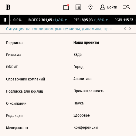
Войти
 Бирж.
0
0%
IMOEX
2 301,65
+1,43%
↑
RTSI
895,93
+1,68%
↑
RGBI
115,37
+
Ситуация на топливном рынке: меры, динамика, прогнозы
Выб
Наши проекты
Подписка
ВЕДЫ
Реклама
Город
РФРИТ
Аналитика
Справочник компаний
Промышленность
Подписка для юр.лиц
Наука
О компании
Здоровье
Редакция
Конференции
Менеджмент