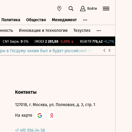
Войти
Политика
Общество
Менеджмент
нность
Инновации и технологии
Техуспех
ть
Политика
Общество
Менеджмент
CNY Бирж.
0
0%
IMOEX
2 285,88
-0,69%
↓
RGBITR
776,42
+0,21%
↑
RTSI
8
ры в Госдуму: каким был и будет российский парламент
Война н
Контакты
127018, г. Москва, ул. Полковая, д. 3, стр. 1
На карте
+7 495 956-34-58