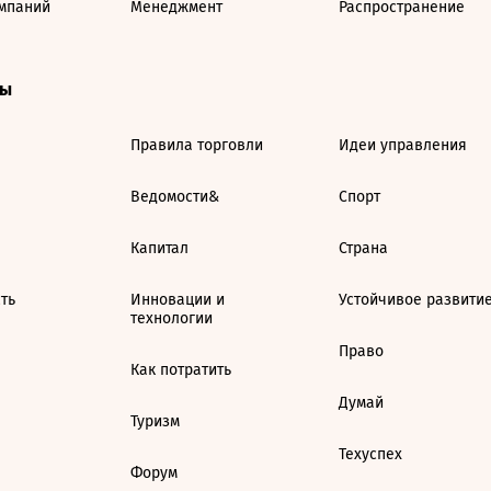
мпаний
Менеджмент
Распространение
ты
Правила торговли
Идеи управления
Ведомости&
Спорт
Капитал
Страна
ть
Инновации и
Устойчивое развити
технологии
Право
Как потратить
Думай
Туризм
Техуспех
Форум