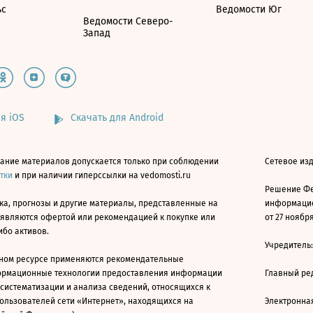
ьс
Ведомости Юг
Ведомости Северо-
Запад
я iOS
Скачать для Android
ание материалов допускается только при соблюдении
Сетевое изд
атки
и при наличии гиперссылки на vedomosti.ru
Решение Фе
ка, прогнозы и другие материалы, представленные на
информацио
 являются офертой или рекомендацией к покупке или
от 27 ноября
ибо активов.
Учредитель
ном ресурсе применяются рекомендательные
ормационные технологии предоставления информации
Главный ре
 систематизации и анализа сведений, относящихся к
ользователей сети «Интернет», находящихся на
Электронна