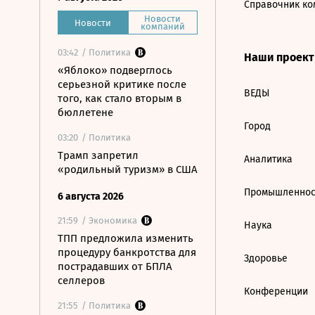
Справочник ко
Новости
Новости
компаний
03:42
/ Политика
Наши проек
«Яблоко» подверглось
серьезной критике после
ВЕДЫ
того, как стало вторым в
бюллетене
Город
03:20
/ Политика
Трамп запретил
Аналитика
«родильный туризм» в США
Промышленнос
6 августа 2026
21:59
/ Экономика
Наука
ТПП предложила изменить
процедуру банкротства для
Здоровье
пострадавших от БПЛА
селлеров
Конференции
21:55
/ Политика