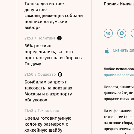
Только два из трех
Премия Импул
депутатов-
самовыдвиженцев собрали
подписи на думские
выборы
21:53
/ Политика
56% россиян
Скачать дл
определились, за кого
проголосуют на выборах в
Госдуму
Любое использов
21:50
/ Общество
правил перепеч
Бомбилам запретят
Новости, аналити
таксовать на вокзалах
данном сайте, не
Москвы и в аэропорту
продаже каких-л
«Внуково»
21:48
/ Технологии
На информацион
технологии (инф
OpenAI готовит умную
на основе сбора,
колонку размером с
предпочтениям п
хоккейную шайбу