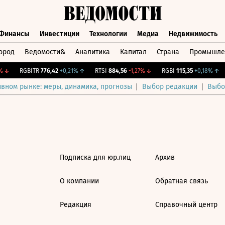
Финансы
Инвестиции
Технологии
Медиа
Недвижимость
ород
Ведомости&
Аналитика
Капитал
Страна
Промышле
а
Финансы
Инвестиции
Технологии
Медиа
Недвижимос
↓
RGBITR
776,42
+0,21%
↑
RTSI
884,56
-1,27%
↓
RGBI
115,35
+0,18%
↑
ивном рынке: меры, динамика, прогнозы
Выбор редакции
Выбо
Подписка для юр.лиц
Архив
О компании
Обратная связь
Редакция
Справочный центр