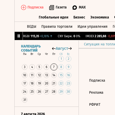
Подписка
Газета
MAX
Глобальные идеи
Бизнес
Экономика
ВЕДЫ
Правила торговли
Идеи управления
Г
Глобальные идеи
Бизнес
Экономик
56
-1,27%
↓
RGBI
115,35
+0,18%
↑
CNY Бирж.
0
0%
IMOEX
2 285,88
-0,69%
Ситуация на топл
КАЛЕНДАРЬ
Август
СОБЫТИЙ
Пн
Вт
Ср
Чт
Пт
Сб
Вс
1
2
3
4
5
6
7
8
9
10
11
12
13
14
15
16
Подписка
17
18
19
20
21
22
23
24
25
26
27
28
29
30
Реклама
31
РФРИТ
7 августа 2026