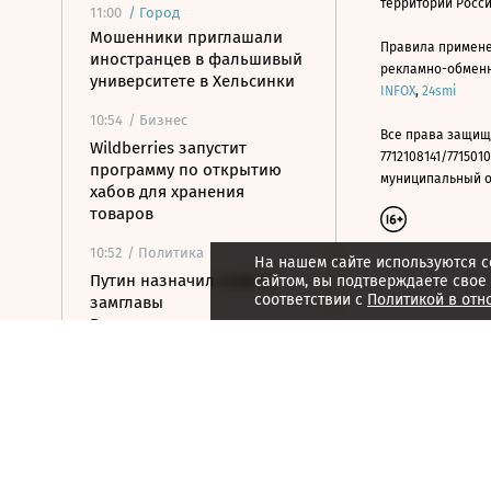
территории Росс
11:00
/
Город
Мошенники приглашали
Правила примене
иностранцев в фальшивый
рекламно-обменно
университете в Хельсинки
INFOX
,
24smi
10:54
/ Бизнес
Все права защищ
Wildberries запустит
7712108141/7715010
программу по открытию
муниципальный окр
хабов для хранения
товаров
10:52
/ Политика
На нашем сайте используются c
Путин назначил нового
сайтом, вы подтверждаете свое
соответствии с
Политикой в отн
замглавы
Россотрудничества
10:48
/
Страна
Белгородская область
выплатила 50 млн рублей
за поврежденные при
атаках машины
10:36
/ Политика