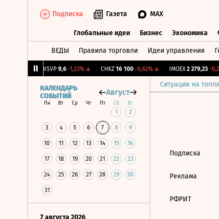
Подписка
Газета
MAX
Глобальные идеи
Бизнес
Экономика
ВЕДЫ
Правила торговли
Идеи управления
Г
Глобальные идеи
Бизнес
Экономик
38
+1,3%
↑
BISVP
9,6
-1,23%
↓
CHKZ
16 100
-0,62%
↓
IMOEX
2 279,23
-0,2
Ситуация на топл
КАЛЕНДАРЬ
Август
СОБЫТИЙ
Пн
Вт
Ср
Чт
Пт
Сб
Вс
1
2
3
4
5
6
7
8
9
10
11
12
13
14
15
16
Подписка
17
18
19
20
21
22
23
24
25
26
27
28
29
30
Реклама
31
РФРИТ
7 августа 2026