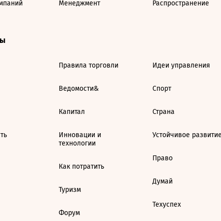
мпаний
Менеджмент
Распространение
ты
Правила торговли
Идеи управления
Ведомости&
Спорт
Капитал
Страна
ть
Инновации и
Устойчивое развити
технологии
Право
Как потратить
Думай
Туризм
Техуспех
Форум