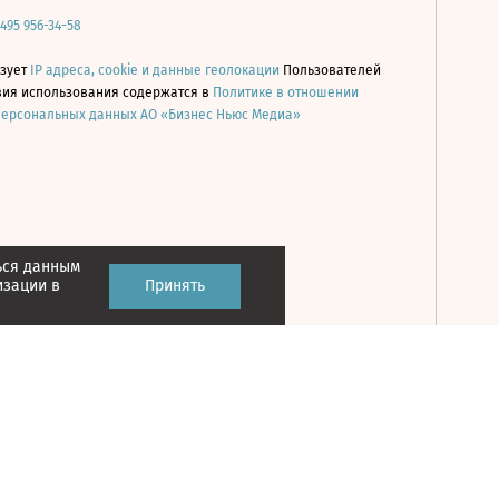
 495 956-34-58
ьзует
IP адреса, cookie и данные геолокации
Пользователей
овия использования содержатся в
Политике в отношении
персональных данных АО «Бизнес Ньюс Медиа»
ься данным
Принять
изации в