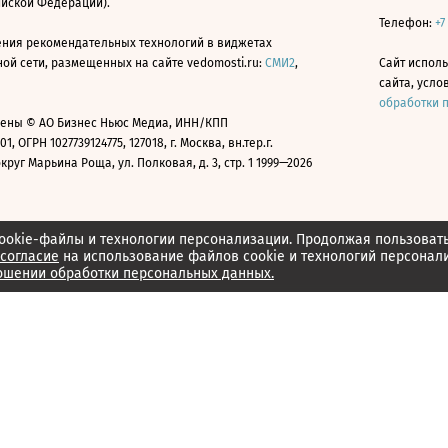
ийской Федерации).
Телефон:
+7
ния рекомендательных технологий в виджетах
й сети, размещенных на сайте vedomosti.ru:
СМИ2
,
Сайт испол
сайта, усл
обработки 
ены © АО Бизнес Ньюс Медиа, ИНН/КПП
01, ОГРН 1027739124775, 127018, г. Москва, вн.тер.г.
уг Марьина Роща, ул. Полковая, д. 3, стр. 1 1999—2026
ookie-файлы и технологии персонализации. Продолжая пользоват
согласие
на использование файлов cookie и технологий персонал
ошении обработки персональных данных.