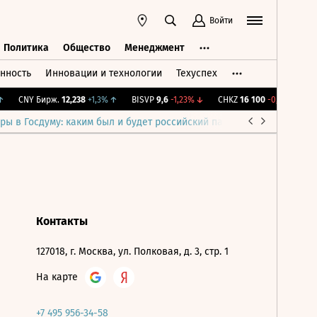
Войти
Политика
Общество
Менеджмент
нность
Инновации и технологии
Техуспех
ть
Политика
Общество
Менеджмент
CNY Бирж.
12,238
+1,3%
↑
BISVP
9,6
-1,23%
↓
CHKZ
16 100
-0,62%
↓
I
ры в Госдуму: каким был и будет российский парламент
Война н
Контакты
127018, г. Москва, ул. Полковая, д. 3, стр. 1
На карте
+7 495 956-34-58