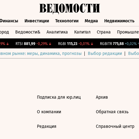
Финансы
Инвестиции
Технологии
Медиа
Недвижимость
ород
Ведомости&
Аналитика
Капитал
Страна
Промышле
а
Финансы
Инвестиции
Технологии
Медиа
Недвижимос
9%
↓
RTSI
881,99
-0,29%
↓
RGBI
115,23
-0,01%
↓
RGBITR
775,88
+0,02%
↑
ивном рынке: меры, динамика, прогнозы
Выбор редакции
Выбо
Подписка для юр.лиц
Архив
О компании
Обратная связь
Редакция
Справочный центр