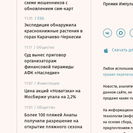
схеме мошенников с
Премия Импул
обновлением сим-карт
11:25
/
ESG
Экспедиция обнаружила
краснокнижные растения в
горах Карачаево-Черкесии
11:17
/ Общество
Скачать дл
Суд вынес приговор
организаторам
финансовой пирамиды
Любое использов
АФК «Наследие»
правил перепеч
11:07
/ Инвестиции
Новости, аналити
Цена акций «Новатэка» на
данном сайте, не
Мосбирже упала на 2,2%
продаже каких-л
11:01
/ Общество
На информацион
Более 100 пляжей Анапы
технологии (инф
получили разрешение на
на основе сбора,
открытие пляжного сезона
предпочтениям п