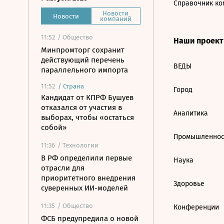
Справочник ко
Новости
Новости
компаний
11:52
/ Общество
Наши проек
Минпромторг сохранит
действующий перечень
ВЕДЫ
параллельного импорта
11:52
/
Страна
Город
Кандидат от КПРФ Бушуев
отказался от участия в
Аналитика
выборах, чтобы «остаться
собой»
Промышленнос
11:36
/ Технологии
В РФ определили первые
Наука
отрасли для
приоритетного внедрения
Здоровье
суверенных ИИ-моделей
11:35
/ Общество
Конференции
ФСБ предупредила о новой