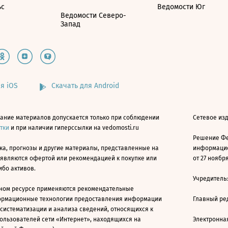
ьс
Ведомости Юг
Ведомости Северо-
Запад
я iOS
Скачать для Android
ание материалов допускается только при соблюдении
Сетевое изд
атки
и при наличии гиперссылки на vedomosti.ru
Решение Фе
ка, прогнозы и другие материалы, представленные на
информацио
 являются офертой или рекомендацией к покупке или
от 27 ноября
ибо активов.
Учредитель
ном ресурсе применяются рекомендательные
ормационные технологии предоставления информации
Главный ре
 систематизации и анализа сведений, относящихся к
ользователей сети «Интернет», находящихся на
Электронна