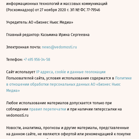
информационных технологий и массовых коммуникаций
(Роскомнадзор) от 27 ноября 2020 г. ЭЛ № ФС 77-79546
Учредитель: АО «Бизнес Ньюс Медиа»
Главный редактор: Казьмина Ирина Сергеевна
Электронная почта:
news@vedomosti.ru
Телефон:
+7 495 956-34-58
Сайт использует
IP адреса, cookie и данные геолокации
Пользователей сайта, условия использования содержатся в
Политике
в отношении обработки персональных данных АО «Бизнес Ньюс
Медиа»
Любое использование материалов допускается только при
соблюдении
правил перепечатки
и при наличии гиперссылки на
vedomosti.ru
Новости, аналитика, прогнозы и другие материалы, представленные
на данном сайте, не являются офертой или рекомендацией к покупке