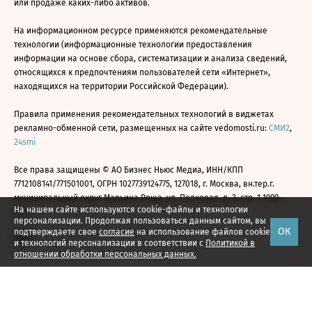
или продаже каких-либо активов.
На информационном ресурсе применяются рекомендательные
технологии (информационные технологии предоставления
информации на основе сбора, систематизации и анализа сведений,
относящихся к предпочтениям пользователей сети «Интернет»,
находящихся на территории Российской Федерации).
Правила применения рекомендательных технологий в виджетах
рекламно-обменной сети, размещенных на сайте vedomosti.ru:
СМИ2
,
24smi
Все права защищены © АО Бизнес Ньюс Медиа, ИНН/КПП
7712108141/771501001, ОГРН 1027739124775, 127018, г. Москва, вн.тер.г.
муниципальный округ Марьина Роща, ул. Полковая, д. 3, стр. 1 1999—
На нашем сайте используются cookie-файлы и технологии
2026
персонализации. Продолжая пользоваться данным сайтом, вы
ОК
подтверждаете свое
согласие
на использование файлов cookie
и технологий персонализации в соответствии с
Политикой в
отношении обработки персональных данных.