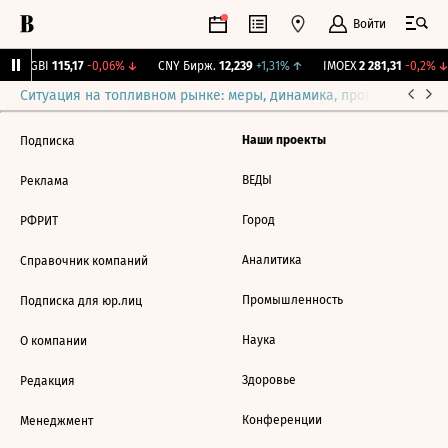
Войти
RGBI
115,17
-0,06%
↓
CNY Бирж.
12,239
+1,31%
↑
IMOEX
2 281,31
-0,2%
↓
Ситуация на топливном рынке: меры, динамика, прогнозы
Выб
Наши проекты
Подписка
ВЕДЫ
Реклама
Город
РФРИТ
Аналитика
Справочник компаний
Промышленность
Подписка для юр.лиц
Наука
О компании
Здоровье
Редакция
Конференции
Менеджмент