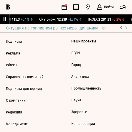
Войти
RGBI
115,3
+0,1%
↑
CNY Бирж.
12,239
+1,31%
↑
IMOEX
2 281,31
-0,2%
↓
R
Ситуация на топливном рынке: меры, динамика, прогнозы
Выб
Наши проекты
Подписка
ВЕДЫ
Реклама
Город
РФРИТ
Аналитика
Справочник компаний
Промышленность
Подписка для юр.лиц
Наука
О компании
Здоровье
Редакция
Конференции
Менеджмент