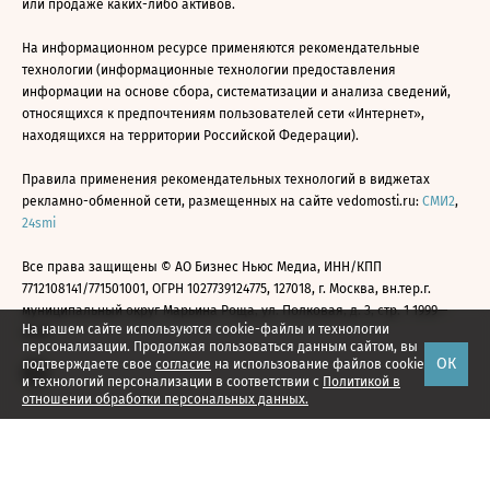
или продаже каких-либо активов.
На информационном ресурсе применяются рекомендательные
технологии (информационные технологии предоставления
информации на основе сбора, систематизации и анализа сведений,
относящихся к предпочтениям пользователей сети «Интернет»,
находящихся на территории Российской Федерации).
Правила применения рекомендательных технологий в виджетах
рекламно-обменной сети, размещенных на сайте vedomosti.ru:
СМИ2
,
24smi
Все права защищены © АО Бизнес Ньюс Медиа, ИНН/КПП
7712108141/771501001, ОГРН 1027739124775, 127018, г. Москва, вн.тер.г.
муниципальный округ Марьина Роща, ул. Полковая, д. 3, стр. 1 1999—
На нашем сайте используются cookie-файлы и технологии
2026
персонализации. Продолжая пользоваться данным сайтом, вы
ОК
подтверждаете свое
согласие
на использование файлов cookie
и технологий персонализации в соответствии с
Политикой в
отношении обработки персональных данных.