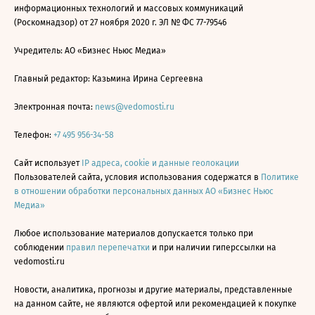
информационных технологий и массовых коммуникаций
(Роскомнадзор) от 27 ноября 2020 г. ЭЛ № ФС 77-79546
Учредитель: АО «Бизнес Ньюс Медиа»
Главный редактор: Казьмина Ирина Сергеевна
Электронная почта:
news@vedomosti.ru
Телефон:
+7 495 956-34-58
Сайт использует
IP адреса, cookie и данные геолокации
Пользователей сайта, условия использования содержатся в
Политике
в отношении обработки персональных данных АО «Бизнес Ньюс
Медиа»
Любое использование материалов допускается только при
соблюдении
правил перепечатки
и при наличии гиперссылки на
vedomosti.ru
Новости, аналитика, прогнозы и другие материалы, представленные
на данном сайте, не являются офертой или рекомендацией к покупке