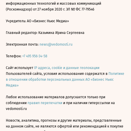
информационных технологий и массовых коммуникаций
(Роскомнадзор) от 27 ноября 2020 г. ЭЛ № ФС 77-79546
Учредитель: АО «Бизнес Ньюс Медиа»
Главный редактор: Казьмина Ирина Сергеевна
Электронная почта:
news@vedomosti.ru
Телефон:
+7 495 956-34-58
Сайт использует
IP адреса, cookie и данные геолокации
Пользователей сайта, условия использования содержатся в
Политике
в отношении обработки персональных данных АО «Бизнес Ньюс
Медиа»
Любое использование материалов допускается только при
соблюдении
правил перепечатки
и при наличии гиперссылки на
vedomosti.ru
Новости, аналитика, прогнозы и другие материалы, представленные
на данном сайте, не являются офертой или рекомендацией к покупке