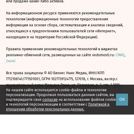
или продаже каких-либо активов.
На информационном ресурсе применяются рекомендательные
технологии (информационные технологии предоставления
информации на основе сбора, систематизации и анализа сведений,
относящихся к предпочтениям пользователей сети «Интернет»,
находящихся на территории Российской Федерации).
Правила применения рекомендательных технологий в виджетах
рекламно-обменной сети, размещенных на сайте vedomosti.ru:
СМИ2
,
24smi
Все права защищены © АО Бизнес Ньюс Медиа, ИНН/КПП
7712108141/771501001, ОГРН 1027739124775, 127018, г. Москва, вн.тер.г.
муниципальный округ Марьина Роща, ул. Полковая, д. 3, стр. 1 1999—
На нашем сайте используются cookie-файлы и технологии
2026
персонализации. Продолжая пользоваться данным сайтом, вы
ОК
подтверждаете свое
согласие
на использование файлов cookie
и технологий персонализации в соответствии с
Политикой в
отношении обработки персональных данных.