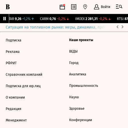
Войти
UTAR
9,26
+1,2%
↑
CARM
0,76
-0,2%
↓
IMOEX
2 281,31
-0,2%
↓
RTSI
87
Ситуация на топливном рынке: меры, динамика, прогнозы
Выб
Наши проекты
Подписка
ВЕДЫ
Реклама
Город
РФРИТ
Аналитика
Справочник компаний
Промышленность
Подписка для юр.лиц
Наука
О компании
Здоровье
Редакция
Конференции
Менеджмент