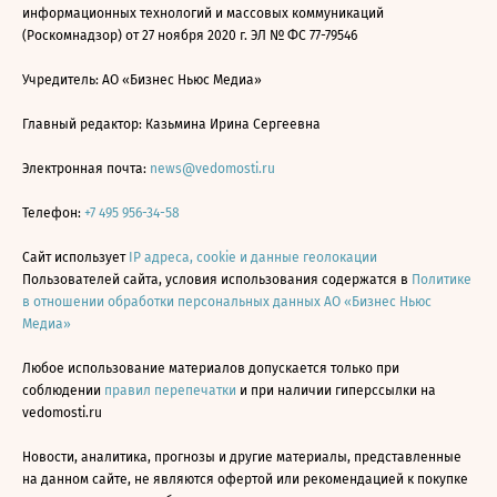
информационных технологий и массовых коммуникаций
(Роскомнадзор) от 27 ноября 2020 г. ЭЛ № ФС 77-79546
Учредитель: АО «Бизнес Ньюс Медиа»
Главный редактор: Казьмина Ирина Сергеевна
Электронная почта:
news@vedomosti.ru
Телефон:
+7 495 956-34-58
Сайт использует
IP адреса, cookie и данные геолокации
Пользователей сайта, условия использования содержатся в
Политике
в отношении обработки персональных данных АО «Бизнес Ньюс
Медиа»
Любое использование материалов допускается только при
соблюдении
правил перепечатки
и при наличии гиперссылки на
vedomosti.ru
Новости, аналитика, прогнозы и другие материалы, представленные
на данном сайте, не являются офертой или рекомендацией к покупке