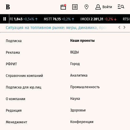
Войти
LIFE
1,845
+0,54%
↑
MSTT
76,15
+0,2%
↑
IMOEX
2 281,31
-0,2%
↓
RTSI
Ситуация на топливном рынке: меры, динамика, прогнозы
Выб
Наши проекты
Подписка
ВЕДЫ
Реклама
Город
РФРИТ
Аналитика
Справочник компаний
Промышленность
Подписка для юр.лиц
Наука
О компании
Здоровье
Редакция
Конференции
Менеджмент