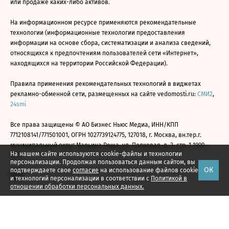
или продаже каких-либо активов.
На информационном ресурсе применяются рекомендательные
технологии (информационные технологии предоставления
информации на основе сбора, систематизации и анализа сведений,
относящихся к предпочтениям пользователей сети «Интернет»,
находящихся на территории Российской Федерации).
Правила применения рекомендательных технологий в виджетах
рекламно-обменной сети, размещенных на сайте vedomosti.ru:
СМИ2
,
24smi
Все права защищены © АО Бизнес Ньюс Медиа, ИНН/КПП
7712108141/771501001, ОГРН 1027739124775, 127018, г. Москва, вн.тер.г.
муниципальный округ Марьина Роща, ул. Полковая, д. 3, стр. 1 1999—
На нашем сайте используются cookie-файлы и технологии
2026
персонализации. Продолжая пользоваться данным сайтом, вы
ОК
подтверждаете свое
согласие
на использование файлов cookie
и технологий персонализации в соответствии с
Политикой в
отношении обработки персональных данных.