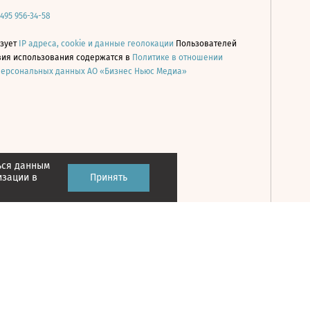
 495 956-34-58
ьзует
IP адреса, cookie и данные геолокации
Пользователей
овия использования содержатся в
Политике в отношении
персональных данных АО «Бизнес Ньюс Медиа»
ься данным
Принять
изации в