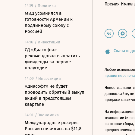
Премия Импул
14:19
/ Политика
МИД усомнился в
готовности Армении к
подлинному союзу с
Россией
14:16
/ Инвестиции
СД «Диасофта»
Скачать дл
рекомендовал выплатить
дивиденды за первое
полугодие
Любое использов
правил перепеч
14:09
/ Инвестиции
«Диасофт» не будет
Новости, аналити
проводить обратный выкуп
данном сайте, не
акций в предстоящем
продаже каких-л
квартале
На информацион
14:01
/ Экономика
технологии (инф
Международные резервы
на основе сбора,
России снизились на $11,8
предпочтениям п
млрд