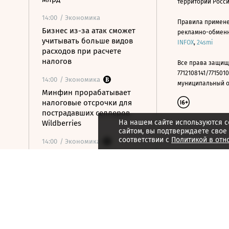
территории Росс
14:00
/ Экономика
Правила примене
Бизнес из-за атак сможет
рекламно-обменно
учитывать больше видов
INFOX
,
24smi
расходов при расчете
налогов
Все права защищ
7712108141/7715010
14:00
/ Экономика
муниципальный окр
Минфин прорабатывает
налоговые отсрочки для
пострадавших селлеров
На нашем сайте используются c
Wildberries
сайтом, вы подтверждаете свое
соответствии с
Политикой в отн
14:00
/ Экономика
Минфин проведет
консультации с крупным
бизнесом на тему
применения инвестльгот
13:53
/ Бизнес
В Европе зафиксирован
очередной антирекорд по