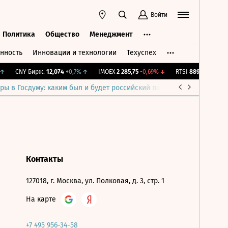
Войти
Политика
Общество
Менеджмент
нность
Инновации и технологии
Техуспех
ть
Политика
Общество
Менеджмент
↑
CNY Бирж.
12,074
+0,7%
↑
IMOEX
2 285,75
-0,69%
↓
RTSI
889,74
-0,69%
ры в Госдуму: каким был и будет российский парламент
Война н
Контакты
127018, г. Москва, ул. Полковая, д. 3, стр. 1
На карте
+7 495 956-34-58