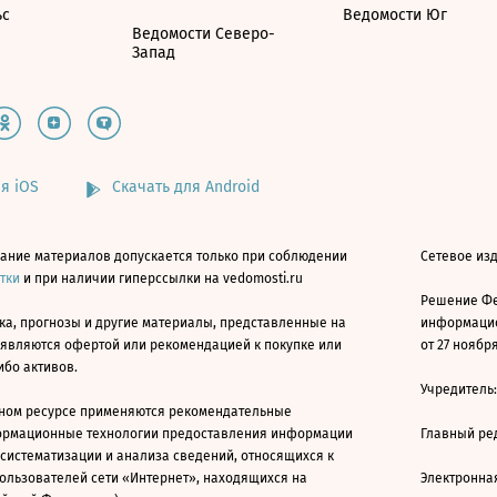
ьс
Ведомости Юг
Ведомости Северо-
Запад
я iOS
Скачать для Android
ание материалов допускается только при соблюдении
Сетевое изд
атки
и при наличии гиперссылки на vedomosti.ru
Решение Фе
ка, прогнозы и другие материалы, представленные на
информацио
 являются офертой или рекомендацией к покупке или
от 27 ноября
ибо активов.
Учредитель
ном ресурсе применяются рекомендательные
ормационные технологии предоставления информации
Главный ре
 систематизации и анализа сведений, относящихся к
ользователей сети «Интернет», находящихся на
Электронна