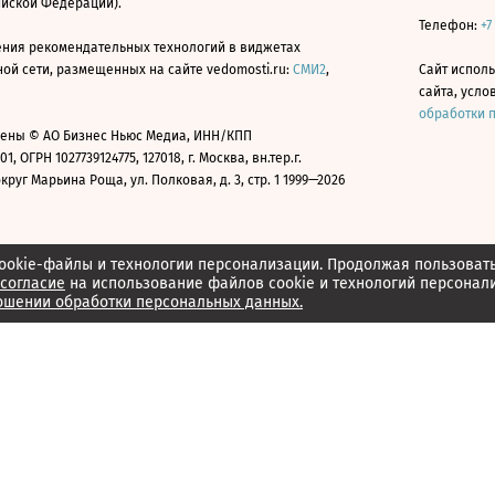
ийской Федерации).
Телефон:
+7
ния рекомендательных технологий в виджетах
й сети, размещенных на сайте vedomosti.ru:
СМИ2
,
Сайт испол
сайта, усл
обработки 
ены © АО Бизнес Ньюс Медиа, ИНН/КПП
01, ОГРН 1027739124775, 127018, г. Москва, вн.тер.г.
уг Марьина Роща, ул. Полковая, д. 3, стр. 1 1999—2026
ookie-файлы и технологии персонализации. Продолжая пользоват
согласие
на использование файлов cookie и технологий персонал
ошении обработки персональных данных.