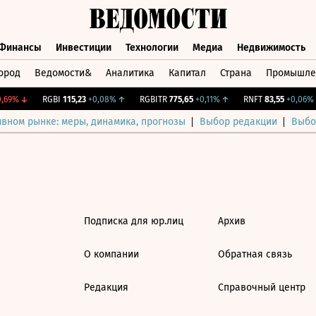
Финансы
Инвестиции
Технологии
Медиа
Недвижимость
ород
Ведомости&
Аналитика
Капитал
Страна
Промышле
а
Финансы
Инвестиции
Технологии
Медиа
Недвижимос
69%
↓
RGBI
115,23
+0,08%
↑
RGBITR
775,65
+0,11%
↑
RNFT
83,55
+0,06%
ивном рынке: меры, динамика, прогнозы
Выбор редакции
Выбо
Подписка для юр.лиц
Архив
О компании
Обратная связь
Редакция
Справочный центр