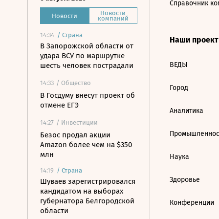
Справочник ко
Новости
Новости
компаний
14:34
/
Страна
Наши проек
В Запорожской области от
удара ВСУ по маршрутке
ВЕДЫ
шесть человек пострадали
14:33
/ Общество
Город
В Госдуму внесут проект об
отмене ЕГЭ
Аналитика
14:27
/ Инвестиции
Промышленнос
Безос продал акции
Amazon более чем на $350
млн
Наука
14:19
/
Страна
Здоровье
Шуваев зарегистрировался
кандидатом на выборах
губернатора Белгородской
Конференции
области