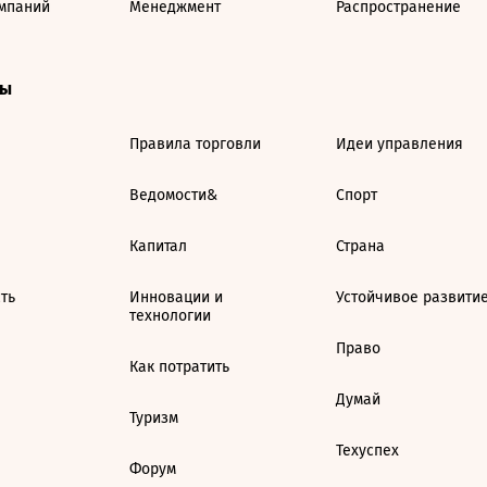
мпаний
Менеджмент
Распространение
ты
Правила торговли
Идеи управления
Ведомости&
Спорт
Капитал
Страна
ть
Инновации и
Устойчивое развити
технологии
Право
Как потратить
Думай
Туризм
Техуспех
Форум