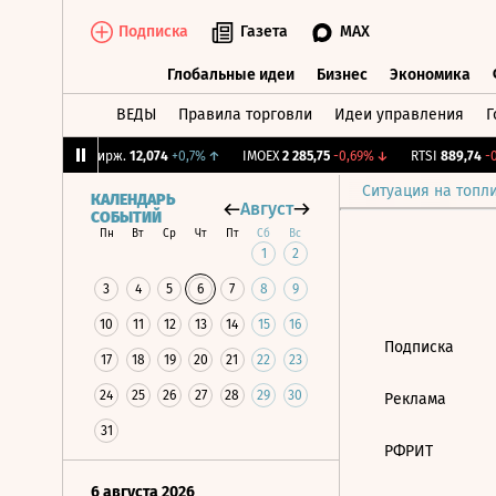
Подписка
Газета
MAX
Глобальные идеи
Бизнес
Экономика
ВЕДЫ
Правила торговли
Идеи управления
Г
Глобальные идеи
Бизнес
Экономик
06%
↑
CNY Бирж.
12,074
+0,7%
↑
IMOEX
2 285,75
-0,69%
↓
RTSI
889,74
-0,
Ситуация на топл
КАЛЕНДАРЬ
Август
СОБЫТИЙ
Пн
Вт
Ср
Чт
Пт
Сб
Вс
1
2
3
4
5
6
7
8
9
10
11
12
13
14
15
16
Подписка
17
18
19
20
21
22
23
24
25
26
27
28
29
30
Реклама
31
РФРИТ
6 августа 2026