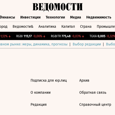
Финансы
Инвестиции
Технологии
Медиа
Недвижимость
ород
Ведомости&
Аналитика
Капитал
Страна
Промышле
а
Финансы
Инвестиции
Технологии
Медиа
Недвижимос
,12%
↓
RGBI
115,17
-0,06%
↓
RGBITR
775,48
-0,03%
↓
TGKA
0,005
-0,32%
ивном рынке: меры, динамика, прогнозы
Выбор редакции
Выбо
Подписка для юр.лиц
Архив
О компании
Обратная связь
Редакция
Справочный центр