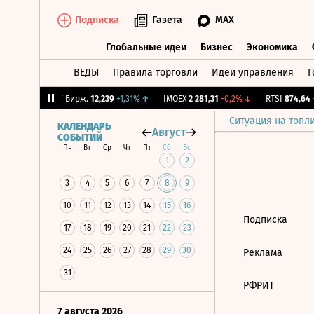
Подписка
Газета
MAX
Глобальные идеи
Бизнес
Экономика
ВЕДЫ
Правила торговли
Идеи управления
Г
Глобальные идеи
Бизнес
Экономик
0,32%
↓
CNY Бирж.
12,239
+1,31%
↑
IMOEX
2 281,31
-0,2%
↓
RTSI
874,64
-1
Ситуация на топл
КАЛЕНДАРЬ
Август
СОБЫТИЙ
Пн
Вт
Ср
Чт
Пт
Сб
Вс
1
2
3
4
5
6
7
8
9
10
11
12
13
14
15
16
Подписка
17
18
19
20
21
22
23
24
25
26
27
28
29
30
Реклама
31
РФРИТ
7 августа 2026