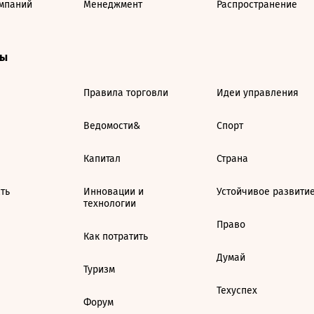
мпаний
Менеджмент
Распространение
ты
Правила торговли
Идеи управления
Ведомости&
Спорт
Капитал
Страна
ть
Инновации и
Устойчивое развити
технологии
Право
Как потратить
Думай
Туризм
Техуспех
Форум