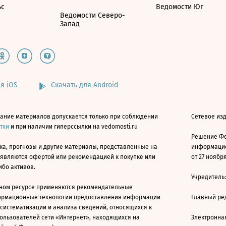
ьс
Ведомости Юг
Ведомости Северо-
Запад
я iOS
Скачать для Android
ание материалов допускается только при соблюдении
Сетевое изд
атки
и при наличии гиперссылки на vedomosti.ru
Решение Фе
ка, прогнозы и другие материалы, представленные на
информацио
 являются офертой или рекомендацией к покупке или
от 27 ноября
ибо активов.
Учредитель
ном ресурсе применяются рекомендательные
ормационные технологии предоставления информации
Главный ре
 систематизации и анализа сведений, относящихся к
ользователей сети «Интернет», находящихся на
Электронна