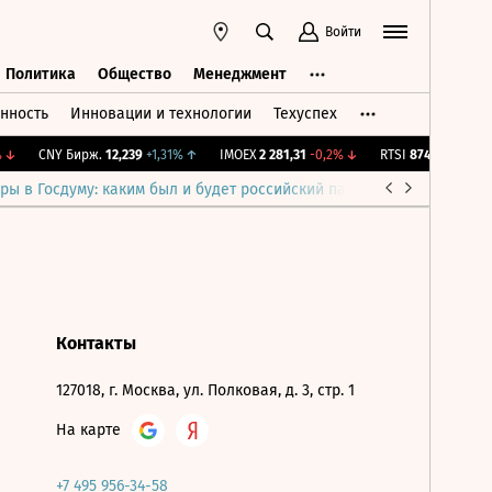
Войти
Политика
Общество
Менеджмент
нность
Инновации и технологии
Техуспех
ть
Политика
Общество
Менеджмент
↓
CNY Бирж.
12,239
+1,31%
↑
IMOEX
2 281,31
-0,2%
↓
RTSI
874,64
-1,12%
ры в Госдуму: каким был и будет российский парламент
Война н
Контакты
127018, г. Москва, ул. Полковая, д. 3, стр. 1
На карте
+7 495 956-34-58