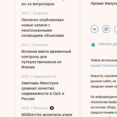
Премия Импул
из-за ветропарка
20:32
/ Политика
Пентагон опубликовал
новые записи с
неопознанными
летающими объектами
Скачать дл
20:11
/ Политика
Испания ввела временный
контроль для
Любое использов
путешественников из
правил перепеч
Италии
Новости, аналити
20:02
/ Недвижимость
данном сайте, не
Замглавы Минстроя
продаже каких-л
сравнил качество
недвижимости в США и
На информацион
России
технологии (инф
на основе сбора,
19:55
/ Финансы
предпочтениям п
Wildberries включила атаки