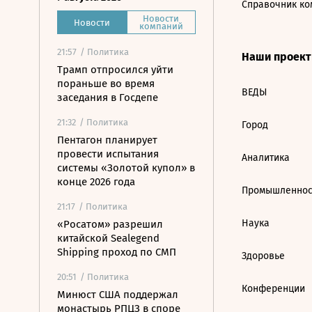
Справочник ко
Новости
Новости
компаний
21:57
/ Политика
Наши проек
Трамп отпросился уйти
пораньше во время
ВЕДЫ
заседания в Госдепе
21:32
/ Политика
Город
Пентагон планирует
провести испытания
Аналитика
системы «Золотой купол» в
конце 2026 года
Промышленнос
21:17
/ Политика
Наука
«Росатом» разрешил
китайской Sealegend
Shipping проход по СМП
Здоровье
20:51
/ Политика
Конференции
Минюст США поддержал
монастырь РПЦЗ в споре