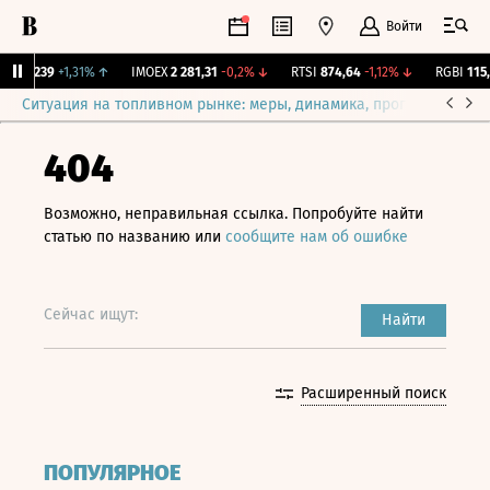
Войти
.
12,239
+1,31%
↑
IMOEX
2 281,31
-0,2%
↓
RTSI
874,64
-1,12%
↓
RGBI
115,3
Ситуация на топливном рынке: меры, динамика, прогнозы
Выб
404
Возможно, неправильная ссылка. Попробуйте найти
статью по названию или
сообщите нам об ошибке
Сейчас ищут:
Найти
Расширенный поиск
ПОПУЛЯРНОЕ