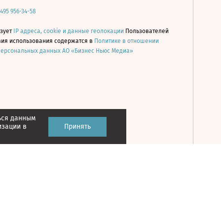
 495 956-34-58
ьзует
IP адреса, cookie и данные геолокации
Пользователей
овия использования содержатся в
Политике в отношении
персональных данных АО «Бизнес Ньюс Медиа»
ься данным
Принять
изации в