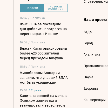
Справочник ко
Новости
Новости
компаний
16:24
/ Политика
Наши проек
Вэнс: США за последние
дни добились прогресса на
ВЕДЫ
переговорах с Ираном
16:06
/ Политика
Город
Власти Китая эвакуировали
более 420 000 жителей
Аналитика
перед приходом тайфуна
Промышленнос
15:54
/ Политика
Минобороны Болгарии
Наука
заявило, что упавший БПЛА
мог быть украинским
Здоровье
15:40
/
Страна
Капитана севшей на мель в
Конференции
Финском заливе яхты
эвакуировали вертолетом