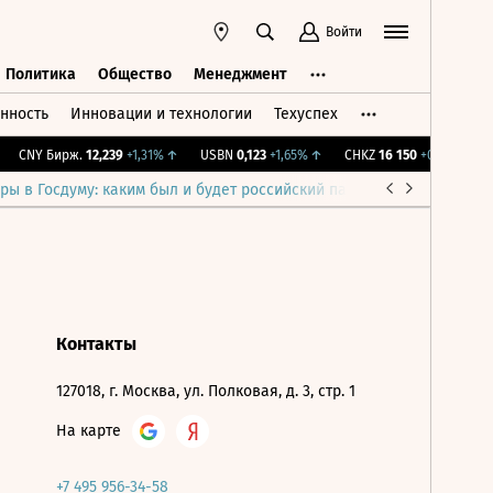
Войти
Политика
Общество
Менеджмент
нность
Инновации и технологии
Техуспех
ть
Политика
Общество
Менеджмент
CNY Бирж.
12,239
+1,31%
↑
USBN
0,123
+1,65%
↑
CHKZ
16 150
+0,31%
↑
ры в Госдуму: каким был и будет российский парламент
Война н
Контакты
127018, г. Москва, ул. Полковая, д. 3, стр. 1
На карте
+7 495 956-34-58