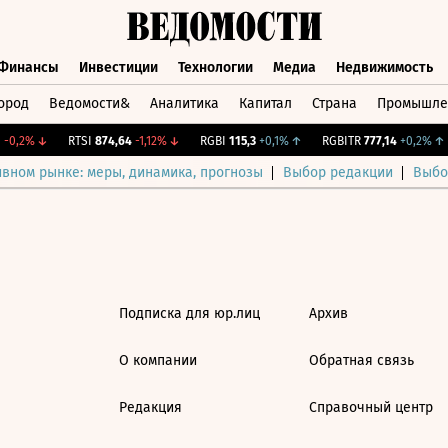
Финансы
Инвестиции
Технологии
Медиа
Недвижимость
ород
Ведомости&
Аналитика
Капитал
Страна
Промышле
а
Финансы
Инвестиции
Технологии
Медиа
Недвижимос
-0,2%
↓
RTSI
874,64
-1,12%
↓
RGBI
115,3
+0,1%
↑
RGBITR
777,14
+0,2%
↑
ивном рынке: меры, динамика, прогнозы
Выбор редакции
Выбо
Подписка для юр.лиц
Архив
О компании
Обратная связь
Редакция
Справочный центр