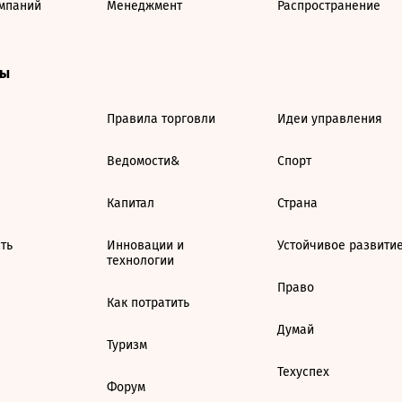
мпаний
Менеджмент
Распространение
ты
Правила торговли
Идеи управления
Ведомости&
Спорт
Капитал
Страна
ть
Инновации и
Устойчивое развити
технологии
Право
Как потратить
Думай
Туризм
Техуспех
Форум