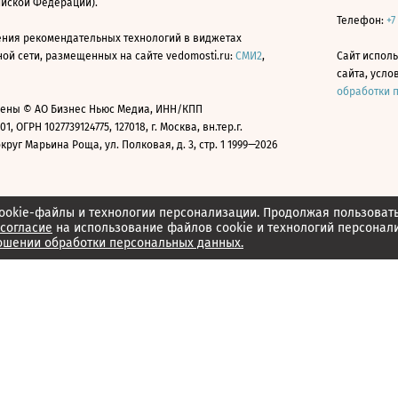
ийской Федерации).
Телефон:
+7
ния рекомендательных технологий в виджетах
й сети, размещенных на сайте vedomosti.ru:
СМИ2
,
Сайт испол
сайта, усл
обработки 
ены © АО Бизнес Ньюс Медиа, ИНН/КПП
01, ОГРН 1027739124775, 127018, г. Москва, вн.тер.г.
уг Марьина Роща, ул. Полковая, д. 3, стр. 1 1999—2026
ookie-файлы и технологии персонализации. Продолжая пользоват
согласие
на использование файлов cookie и технологий персонал
ошении обработки персональных данных.