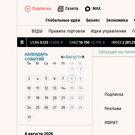
Подписка
Газета
MAX
Глобальные идеи
Бизнес
Экономика
ВЕДЫ
Правила торговли
Идеи управления
Г
Глобальные идеи
Бизнес
Экономик
,239
+1,31%
↑
USBN
0,123
+1,65%
↑
CHKZ
16 150
+0,31%
↑
IMOEX
2 281,31
Ситуация на топл
КАЛЕНДАРЬ
Август
СОБЫТИЙ
Пн
Вт
Ср
Чт
Пт
Сб
Вс
1
2
3
4
5
6
7
8
9
10
11
12
13
14
15
16
Подписка
17
18
19
20
21
22
23
24
25
26
27
28
29
30
Реклама
31
РФРИТ
8 августа 2026