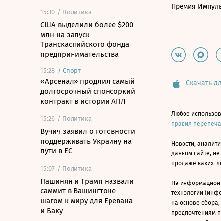
Премия Импул
15:30
/ Политика
США выделили более $200
млн на запуск
Транскаспийского фонда
предпринимательства
15:28
/
Спорт
«Арсенал» продлил самый
Скачать дл
долгосрочный спонсоркий
контракт в истории АПЛ
Любое использов
15:26
/ Политика
правил перепеч
Вучич заявил о готовности
поддерживать Украину на
Новости, аналити
пути в ЕС
данном сайте, не
продаже каких-л
15:07
/ Политика
Пашинян и Трамп назвали
На информацион
саммит в Вашингтоне
технологии (инф
шагом к миру для Еревана
на основе сбора,
и Баку
предпочтениям п