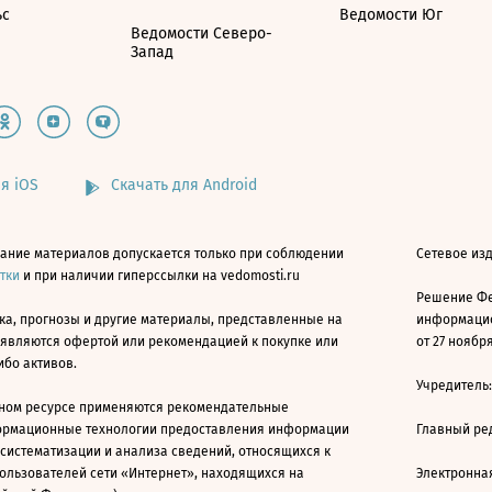
ьс
Ведомости Юг
Ведомости Северо-
Запад
я iOS
Скачать для Android
ание материалов допускается только при соблюдении
Сетевое изд
атки
и при наличии гиперссылки на vedomosti.ru
Решение Фе
ка, прогнозы и другие материалы, представленные на
информацио
 являются офертой или рекомендацией к покупке или
от 27 ноября
ибо активов.
Учредитель
ном ресурсе применяются рекомендательные
ормационные технологии предоставления информации
Главный ре
 систематизации и анализа сведений, относящихся к
ользователей сети «Интернет», находящихся на
Электронна