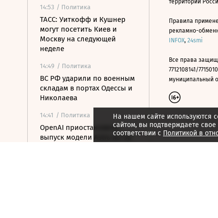
территории Росс
14:53
/ Политика
ТАСС: Уиткофф и Кушнер
Правила примене
могут посетить Киев и
рекламно-обменно
Москву на следующей
INFOX
,
24smi
неделе
Все права защищ
14:49
/ Политика
7712108141/7715010
ВС РФ ударили по военным
муниципальный окр
складам в портах Одессы и
Николаева
14:41
/ Политика
На нашем сайте используются c
сайтом, вы подтверждаете свое
OpenAI приостановила
соответствии с
Политикой в отн
выпуск модели Astra из-за
киберугроз
14:25
/ Политика
ОАЭ обвинили Иран в
ракетной атаке на судно
нефтекомпании ADNOC
14:15
/ Общество