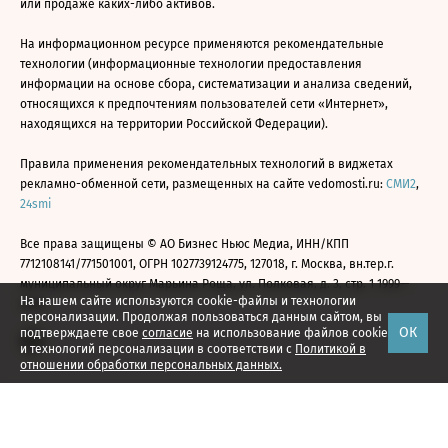
или продаже каких-либо активов.
На информационном ресурсе применяются рекомендательные
технологии (информационные технологии предоставления
информации на основе сбора, систематизации и анализа сведений,
относящихся к предпочтениям пользователей сети «Интернет»,
находящихся на территории Российской Федерации).
Правила применения рекомендательных технологий в виджетах
рекламно-обменной сети, размещенных на сайте vedomosti.ru:
СМИ2
,
24smi
Все права защищены © АО Бизнес Ньюс Медиа, ИНН/КПП
7712108141/771501001, ОГРН 1027739124775, 127018, г. Москва, вн.тер.г.
муниципальный округ Марьина Роща, ул. Полковая, д. 3, стр. 1 1999—
На нашем сайте используются cookie-файлы и технологии
2026
персонализации. Продолжая пользоваться данным сайтом, вы
ОК
подтверждаете свое
согласие
на использование файлов cookie
и технологий персонализации в соответствии с
Политикой в
отношении обработки персональных данных.