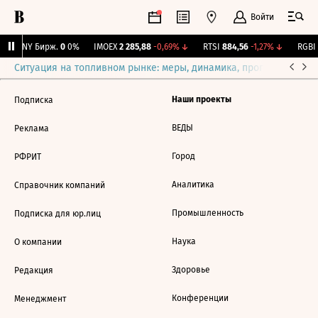
Войти
CNY Бирж.
0
0%
IMOEX
2 285,88
-0,69%
↓
RTSI
884,56
-1,27%
↓
RGBI
Ситуация на топливном рынке: меры, динамика, прогнозы
Выб
Наши проекты
Подписка
ВЕДЫ
Реклама
Город
РФРИТ
Аналитика
Справочник компаний
Промышленность
Подписка для юр.лиц
Наука
О компании
Здоровье
Редакция
Конференции
Менеджмент