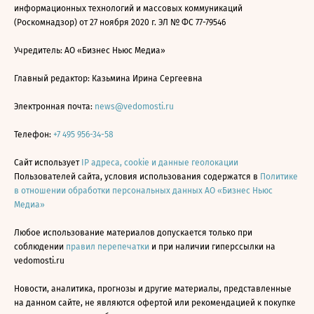
информационных технологий и массовых коммуникаций
(Роскомнадзор) от 27 ноября 2020 г. ЭЛ № ФС 77-79546
Учредитель: АО «Бизнес Ньюс Медиа»
Главный редактор: Казьмина Ирина Сергеевна
Электронная почта:
news@vedomosti.ru
Телефон:
+7 495 956-34-58
Сайт использует
IP адреса, cookie и данные геолокации
Пользователей сайта, условия использования содержатся в
Политике
в отношении обработки персональных данных АО «Бизнес Ньюс
Медиа»
Любое использование материалов допускается только при
соблюдении
правил перепечатки
и при наличии гиперссылки на
vedomosti.ru
Новости, аналитика, прогнозы и другие материалы, представленные
на данном сайте, не являются офертой или рекомендацией к покупке