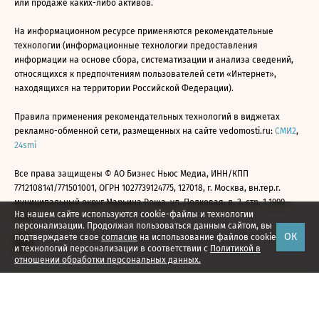
или продаже каких-либо активов.
На информационном ресурсе применяются рекомендательные
технологии (информационные технологии предоставления
информации на основе сбора, систематизации и анализа сведений,
относящихся к предпочтениям пользователей сети «Интернет»,
находящихся на территории Российской Федерации).
Правила применения рекомендательных технологий в виджетах
рекламно-обменной сети, размещенных на сайте vedomosti.ru:
СМИ2
,
24smi
Все права защищены © АО Бизнес Ньюс Медиа, ИНН/КПП
7712108141/771501001, ОГРН 1027739124775, 127018, г. Москва, вн.тер.г.
муниципальный округ Марьина Роща, ул. Полковая, д. 3, стр. 1 1999—
На нашем сайте используются cookie-файлы и технологии
2026
персонализации. Продолжая пользоваться данным сайтом, вы
ОК
подтверждаете свое
согласие
на использование файлов cookie
и технологий персонализации в соответствии с
Политикой в
отношении обработки персональных данных.