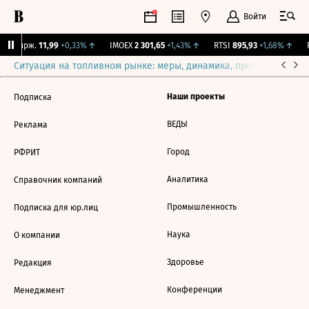
Войти
NY Бирж.
11,99
+0,33%
↑
IMOEX
2 301,65
+1,43%
↑
RTSI
895,93
+1,68%
↑
R
Ситуация на топливном рынке: меры, динамика, прогнозы
Выб
Наши проекты
Подписка
ВЕДЫ
Реклама
Город
РФРИТ
Аналитика
Справочник компаний
Промышленность
Подписка для юр.лиц
Наука
О компании
Здоровье
Редакция
Конференции
Менеджмент