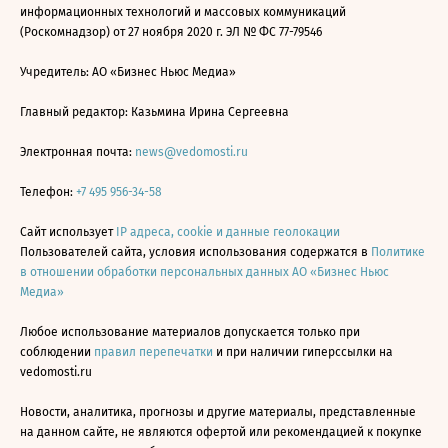
информационных технологий и массовых коммуникаций
(Роскомнадзор) от 27 ноября 2020 г. ЭЛ № ФС 77-79546
Учредитель: АО «Бизнес Ньюс Медиа»
Главный редактор: Казьмина Ирина Сергеевна
Электронная почта:
news@vedomosti.ru
Телефон:
+7 495 956-34-58
Сайт использует
IP адреса, cookie и данные геолокации
Пользователей сайта, условия использования содержатся в
Политике
в отношении обработки персональных данных АО «Бизнес Ньюс
Медиа»
Любое использование материалов допускается только при
соблюдении
правил перепечатки
и при наличии гиперссылки на
vedomosti.ru
Новости, аналитика, прогнозы и другие материалы, представленные
на данном сайте, не являются офертой или рекомендацией к покупке