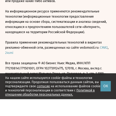
или продаже каких-либо активов.
На информационном ресурсе применяются рекомендательные
технологии (информационные технологии предоставления
информации на основе сбора, систематизации и анализа сведений,
относящихся к предпочтениям пользователей сети «Интернет»,
находящихся на территории Российской Федерации).
Правила применения рекомендательных технологий в виджетах
рекламно-обменной сети, размещенных на сайте vedomosti.ru:
СМИ2
,
24smi
Все права защищены © АО Бизнес Ньюс Медиа, ИНН/КПП
7712108141/771501001, ОГРН 1027739124775, 127018, г. Москва, вн.тер.г.
муниципальный округ Марьина Роща, ул. Полковая, д. 3, стр. 1 1999—
На нашем сайте используются cookie-файлы и технологии
2026
персонализации. Продолжая пользоваться данным сайтом, вы
ОК
подтверждаете свое
согласие
на использование файлов cookie
и технологий персонализации в соответствии с
Политикой в
отношении обработки персональных данных.