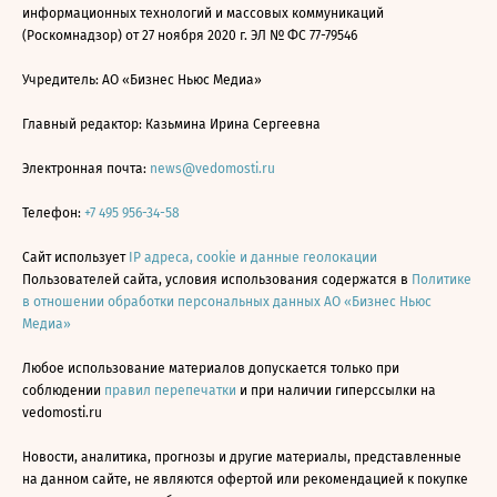
информационных технологий и массовых коммуникаций
(Роскомнадзор) от 27 ноября 2020 г. ЭЛ № ФС 77-79546
Учредитель: АО «Бизнес Ньюс Медиа»
Главный редактор: Казьмина Ирина Сергеевна
Электронная почта:
news@vedomosti.ru
Телефон:
+7 495 956-34-58
Сайт использует
IP адреса, cookie и данные геолокации
Пользователей сайта, условия использования содержатся в
Политике
в отношении обработки персональных данных АО «Бизнес Ньюс
Медиа»
Любое использование материалов допускается только при
соблюдении
правил перепечатки
и при наличии гиперссылки на
vedomosti.ru
Новости, аналитика, прогнозы и другие материалы, представленные
на данном сайте, не являются офертой или рекомендацией к покупке