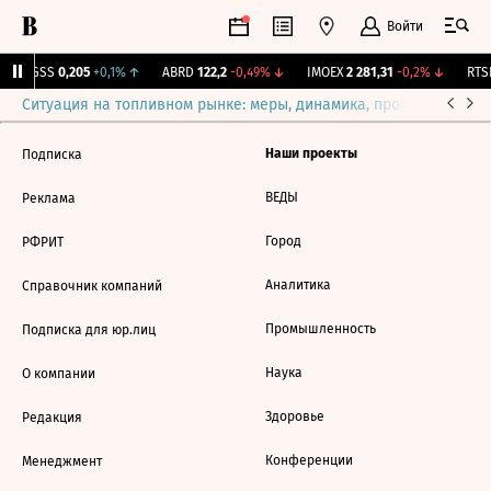
Войти
RGSS
0,205
+0,1%
↑
ABRD
122,2
-0,49%
↓
IMOEX
2 281,31
-0,2%
↓
RTSI
Ситуация на топливном рынке: меры, динамика, прогнозы
Выб
Наши проекты
Подписка
ВЕДЫ
Реклама
Город
РФРИТ
Аналитика
Справочник компаний
Промышленность
Подписка для юр.лиц
Наука
О компании
Здоровье
Редакция
Конференции
Менеджмент