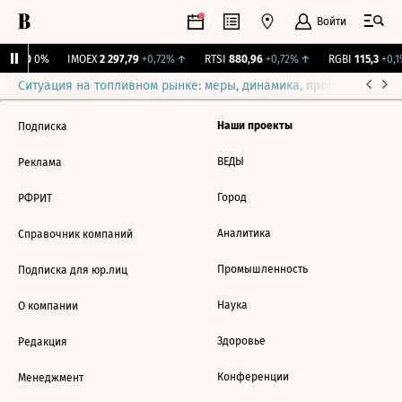
Войти
ирж.
0
0%
IMOEX
2 297,79
+0,72%
↑
RTSI
880,96
+0,72%
↑
RGBI
115,3
+0,1
Ситуация на топливном рынке: меры, динамика, прогнозы
Выб
Наши проекты
Подписка
ВЕДЫ
Реклама
Город
РФРИТ
Аналитика
Справочник компаний
Промышленность
Подписка для юр.лиц
Наука
О компании
Здоровье
Редакция
Конференции
Менеджмент