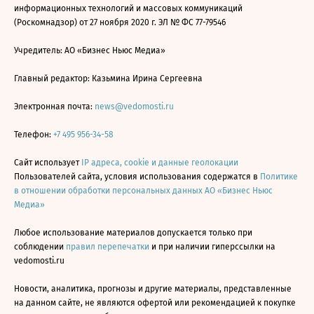
информационных технологий и массовых коммуникаций
(Роскомнадзор) от 27 ноября 2020 г. ЭЛ № ФС 77-79546
Учредитель: АО «Бизнес Ньюс Медиа»
Главный редактор: Казьмина Ирина Сергеевна
Электронная почта:
news@vedomosti.ru
Телефон:
+7 495 956-34-58
Сайт использует
IP адреса, cookie и данные геолокации
Пользователей сайта, условия использования содержатся в
Политике
в отношении обработки персональных данных АО «Бизнес Ньюс
Медиа»
Любое использование материалов допускается только при
соблюдении
правил перепечатки
и при наличии гиперссылки на
vedomosti.ru
Новости, аналитика, прогнозы и другие материалы, представленные
на данном сайте, не являются офертой или рекомендацией к покупке