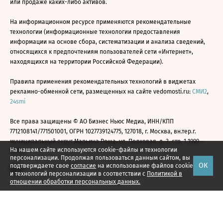
или продаже каких-либо активов.
На информационном ресурсе применяются рекомендательные
технологии (информационные технологии предоставления
информации на основе сбора, систематизации и анализа сведений,
относящихся к предпочтениям пользователей сети «Интернет»,
находящихся на территории Российской Федерации).
Правила применения рекомендательных технологий в виджетах
рекламно-обменной сети, размещенных на сайте vedomosti.ru:
СМИ2
,
24smi
Все права защищены © АО Бизнес Ньюс Медиа, ИНН/КПП
7712108141/771501001, ОГРН 1027739124775, 127018, г. Москва, вн.тер.г.
муниципальный округ Марьина Роща, ул. Полковая, д. 3, стр. 1 1999—
На нашем сайте используются cookie-файлы и технологии
2026
персонализации. Продолжая пользоваться данным сайтом, вы
ОК
подтверждаете свое
согласие
на использование файлов cookie
и технологий персонализации в соответствии с
Политикой в
отношении обработки персональных данных.