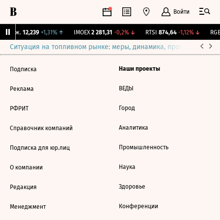
Войти
 Бирж.
12,239
+1,31%
↑
IMOEX
2 281,31
-0,2%
↓
RTSI
874,64
-1,12%
↓
RGB
Ситуация на топливном рынке: меры, динамика, прогнозы
Выб
Наши проекты
Подписка
ВЕДЫ
Реклама
Город
РФРИТ
Аналитика
Справочник компаний
Промышленность
Подписка для юр.лиц
Наука
О компании
Здоровье
Редакция
Конференции
Менеджмент