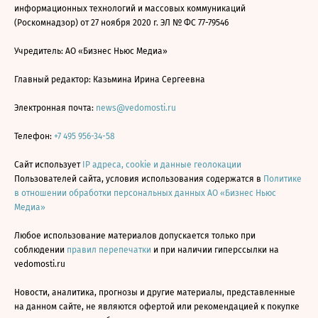
информационных технологий и массовых коммуникаций
(Роскомнадзор) от 27 ноября 2020 г. ЭЛ № ФС 77-79546
Учредитель: АО «Бизнес Ньюс Медиа»
Главный редактор: Казьмина Ирина Сергеевна
Электронная почта:
news@vedomosti.ru
Телефон:
+7 495 956-34-58
Сайт использует
IP адреса, cookie и данные геолокации
Пользователей сайта, условия использования содержатся в
Политике
в отношении обработки персональных данных АО «Бизнес Ньюс
Медиа»
Любое использование материалов допускается только при
соблюдении
правил перепечатки
и при наличии гиперссылки на
vedomosti.ru
Новости, аналитика, прогнозы и другие материалы, представленные
на данном сайте, не являются офертой или рекомендацией к покупке