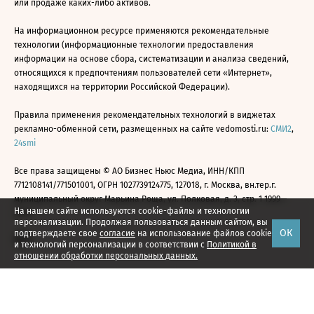
или продаже каких-либо активов.
На информационном ресурсе применяются рекомендательные
технологии (информационные технологии предоставления
информации на основе сбора, систематизации и анализа сведений,
относящихся к предпочтениям пользователей сети «Интернет»,
находящихся на территории Российской Федерации).
Правила применения рекомендательных технологий в виджетах
рекламно-обменной сети, размещенных на сайте vedomosti.ru:
СМИ2
,
24smi
Все права защищены © АО Бизнес Ньюс Медиа, ИНН/КПП
7712108141/771501001, ОГРН 1027739124775, 127018, г. Москва, вн.тер.г.
муниципальный округ Марьина Роща, ул. Полковая, д. 3, стр. 1 1999—
На нашем сайте используются cookie-файлы и технологии
2026
персонализации. Продолжая пользоваться данным сайтом, вы
ОК
подтверждаете свое
согласие
на использование файлов cookie
и технологий персонализации в соответствии с
Политикой в
отношении обработки персональных данных.