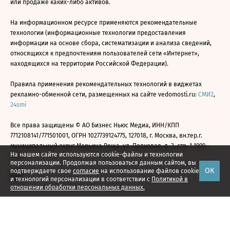
или продаже каких-либо активов.
На информационном ресурсе применяются рекомендательные
технологии (информационные технологии предоставления
информации на основе сбора, систематизации и анализа сведений,
относящихся к предпочтениям пользователей сети «Интернет»,
находящихся на территории Российской Федерации).
Правила применения рекомендательных технологий в виджетах
рекламно-обменной сети, размещенных на сайте vedomosti.ru:
СМИ2
,
24smi
Все права защищены © АО Бизнес Ньюс Медиа, ИНН/КПП
7712108141/771501001, ОГРН 1027739124775, 127018, г. Москва, вн.тер.г.
муниципальный округ Марьина Роща, ул. Полковая, д. 3, стр. 1 1999—
На нашем сайте используются cookie-файлы и технологии
2026
персонализации. Продолжая пользоваться данным сайтом, вы
ОК
подтверждаете свое
согласие
на использование файлов cookie
и технологий персонализации в соответствии с
Политикой в
отношении обработки персональных данных.