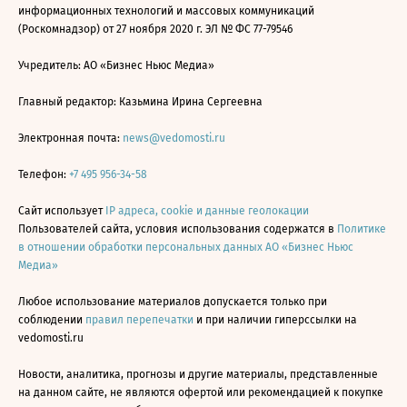
информационных технологий и массовых коммуникаций
(Роскомнадзор) от 27 ноября 2020 г. ЭЛ № ФС 77-79546
Учредитель: АО «Бизнес Ньюс Медиа»
Главный редактор: Казьмина Ирина Сергеевна
Электронная почта:
news@vedomosti.ru
Телефон:
+7 495 956-34-58
Сайт использует
IP адреса, cookie и данные геолокации
Пользователей сайта, условия использования содержатся в
Политике
в отношении обработки персональных данных АО «Бизнес Ньюс
Медиа»
Любое использование материалов допускается только при
соблюдении
правил перепечатки
и при наличии гиперссылки на
vedomosti.ru
Новости, аналитика, прогнозы и другие материалы, представленные
на данном сайте, не являются офертой или рекомендацией к покупке