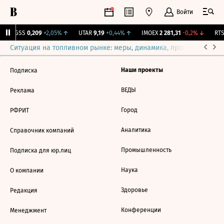
Войти
RGSS
0,209
+2,05%
↑
UTAR
9,19
+0,44%
↑
IMOEX
2 281,31
-0,2%
↓
RTSI
Ситуация на топливном рынке: меры, динамика, прогнозы
Выб
Наши проекты
Подписка
ВЕДЫ
Реклама
Город
РФРИТ
Аналитика
Справочник компаний
Промышленность
Подписка для юр.лиц
Наука
О компании
Здоровье
Редакция
Конференции
Менеджмент