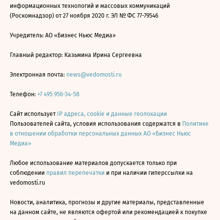
информационных технологий и массовых коммуникаций
(Роскомнадзор) от 27 ноября 2020 г. ЭЛ № ФС 77-79546
Учредитель: АО «Бизнес Ньюс Медиа»
Главный редактор: Казьмина Ирина Сергеевна
Электронная почта:
news@vedomosti.ru
Телефон:
+7 495 956-34-58
Сайт использует
IP адреса, cookie и данные геолокации
Пользователей сайта, условия использования содержатся в
Политике
в отношении обработки персональных данных АО «Бизнес Ньюс
Медиа»
Любое использование материалов допускается только при
соблюдении
правил перепечатки
и при наличии гиперссылки на
vedomosti.ru
Новости, аналитика, прогнозы и другие материалы, представленные
на данном сайте, не являются офертой или рекомендацией к покупке