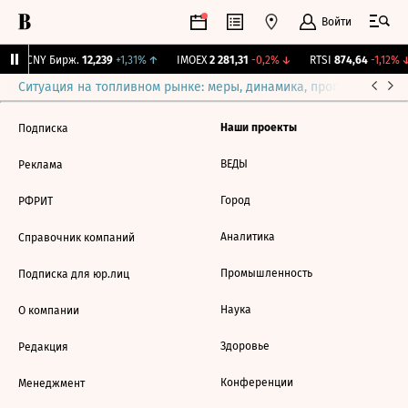
Войти
↓
CNY Бирж.
12,239
+1,31%
↑
IMOEX
2 281,31
-0,2%
↓
RTSI
874,64
-1,12%
↓
Ситуация на топливном рынке: меры, динамика, прогнозы
Выб
Наши проекты
Подписка
ВЕДЫ
Реклама
Город
РФРИТ
Аналитика
Справочник компаний
Промышленность
Подписка для юр.лиц
Наука
О компании
Здоровье
Редакция
Конференции
Менеджмент