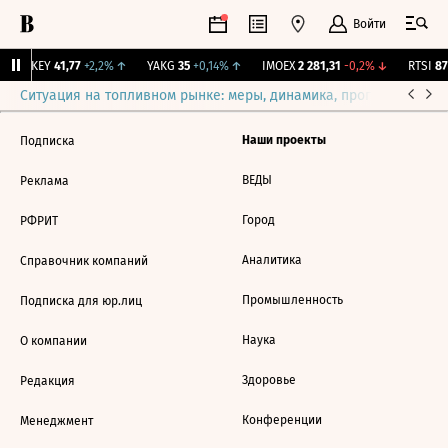
Войти
OKEY
41,77
+2,2%
↑
YAKG
35
+0,14%
↑
IMOEX
2 281,31
-0,2%
↓
RTSI
87
Ситуация на топливном рынке: меры, динамика, прогнозы
Выб
Наши проекты
Подписка
ВЕДЫ
Реклама
Город
РФРИТ
Аналитика
Справочник компаний
Промышленность
Подписка для юр.лиц
Наука
О компании
Здоровье
Редакция
Конференции
Менеджмент