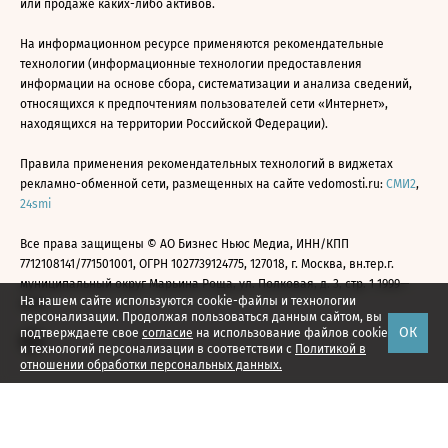
или продаже каких-либо активов.
На информационном ресурсе применяются рекомендательные
технологии (информационные технологии предоставления
информации на основе сбора, систематизации и анализа сведений,
относящихся к предпочтениям пользователей сети «Интернет»,
находящихся на территории Российской Федерации).
Правила применения рекомендательных технологий в виджетах
рекламно-обменной сети, размещенных на сайте vedomosti.ru:
СМИ2
,
24smi
Все права защищены © АО Бизнес Ньюс Медиа, ИНН/КПП
7712108141/771501001, ОГРН 1027739124775, 127018, г. Москва, вн.тер.г.
муниципальный округ Марьина Роща, ул. Полковая, д. 3, стр. 1 1999—
На нашем сайте используются cookie-файлы и технологии
2026
персонализации. Продолжая пользоваться данным сайтом, вы
ОК
подтверждаете свое
согласие
на использование файлов cookie
и технологий персонализации в соответствии с
Политикой в
отношении обработки персональных данных.