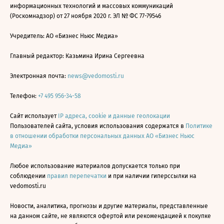
информационных технологий и массовых коммуникаций
(Роскомнадзор) от 27 ноября 2020 г. ЭЛ № ФС 77-79546
Учредитель: АО «Бизнес Ньюс Медиа»
Главный редактор: Казьмина Ирина Сергеевна
Электронная почта:
news@vedomosti.ru
Телефон:
+7 495 956-34-58
Сайт использует
IP адреса, cookie и данные геолокации
Пользователей сайта, условия использования содержатся в
Политике
в отношении обработки персональных данных АО «Бизнес Ньюс
Медиа»
Любое использование материалов допускается только при
соблюдении
правил перепечатки
и при наличии гиперссылки на
vedomosti.ru
Новости, аналитика, прогнозы и другие материалы, представленные
на данном сайте, не являются офертой или рекомендацией к покупке