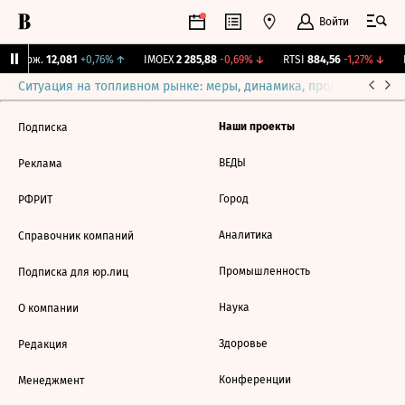
Войти
Y Бирж.
12,081
+0,76%
↑
IMOEX
2 285,88
-0,69%
↓
RTSI
884,56
-1,27%
↓
R
Ситуация на топливном рынке: меры, динамика, прогнозы
Выб
Наши проекты
Подписка
ВЕДЫ
Реклама
Город
РФРИТ
Аналитика
Справочник компаний
Промышленность
Подписка для юр.лиц
Наука
О компании
Здоровье
Редакция
Конференции
Менеджмент