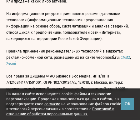
или продаже каких-либо активов.
На информационном ресурсе применяются рекомендательные
технологии (информационные технологии предоставления
информации на основе сбора, систематизации и анализа сведений,
относящихся к предпочтениям пользователей сети «Интернет»,
находящихся на территории Российской Федерации).
Правила применения рекомендательных технологий в виджетах
рекламно-обменной сети, размещенных на сайте vedomosti.ru:
СМИ2
,
24smi
Все права защищены © АО Бизнес Ньюс Медиа, ИНН/КПП
7712108141/771501001, ОГРН 1027739124775, 127018, г. Москва, вн.тер.г.
муниципальный округ Марьина Роща, ул. Полковая, д. 3, стр. 1 1999—
На нашем сайте используются cookie-файлы и технологии
2026
персонализации. Продолжая пользоваться данным сайтом, вы
ОК
подтверждаете свое
согласие
на использование файлов cookie
и технологий персонализации в соответствии с
Политикой в
отношении обработки персональных данных.