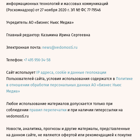
информационных технологий и массовых коммуникаций
(Роскомнадзор) от 27 ноября 2020 г. ЭЛ № ФС 77-79546
Учредитель: АО «Бизнес Ньюс Медиа»
Главный редактор: Казьмина Ирина Сергеевна
Электронная почта:
news@vedomosti.ru
Телефон:
+7 495 956-34-58
Сайт использует
IP адреса, cookie и данные геолокации
Пользователей сайта, условия использования содержатся в
Политике
в отношении обработки персональных данных АО «Бизнес Ньюс
Медиа»
Любое использование материалов допускается только при
соблюдении
правил перепечатки
и при наличии гиперссылки на
vedomosti.ru
Новости, аналитика, прогнозы и другие материалы, представленные
на данном сайте, не являются офертой или рекомендацией к покупке