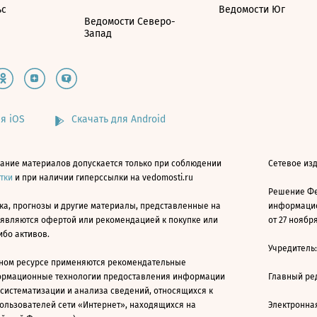
ьс
Ведомости Юг
Ведомости Северо-
Запад
я iOS
Скачать для Android
ание материалов допускается только при соблюдении
Сетевое изд
атки
и при наличии гиперссылки на vedomosti.ru
Решение Фе
ка, прогнозы и другие материалы, представленные на
информацио
 являются офертой или рекомендацией к покупке или
от 27 ноября
ибо активов.
Учредитель
ном ресурсе применяются рекомендательные
ормационные технологии предоставления информации
Главный ре
 систематизации и анализа сведений, относящихся к
ользователей сети «Интернет», находящихся на
Электронна