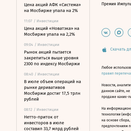
Премия Импул
Цена акций АФК «Система»
на Мосбирже упала на 2%
11:07
/ Инвестиции
Цена акций «Новатэка» на
Мосбирже упала на 2,2%
09:04
/ Инвестиции
Скачать дл
Рынок акций пытается
закрепиться выше уровня
2300 по индексу Мосбиржи
Любое использов
правил перепеч
08:40
/ Инвестиции
В июле объем операций на
Новости, аналити
рынке деривативов
данном сайте, не
Мосбиржи достиг 17,5 трлн
продаже каких-л
рублей
На информацион
08:12
/ Инвестиции
технологии (инф
Нетто-приток от
на основе сбора,
инвесторов в июле
предпочтениям п
составил 33,7 млрд рублей