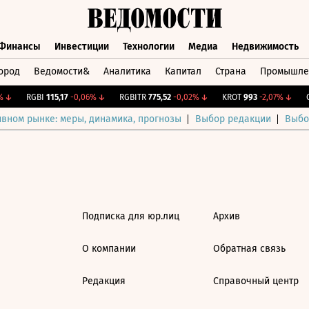
Финансы
Инвестиции
Технологии
Медиа
Недвижимость
ород
Ведомости&
Аналитика
Капитал
Страна
Промышле
а
Финансы
Инвестиции
Технологии
Медиа
Недвижимос
↓
RGBI
115,17
-0,06%
↓
RGBITR
775,52
-0,02%
↓
KROT
993
-2,07%
↓
C
ивном рынке: меры, динамика, прогнозы
Выбор редакции
Выбо
Подписка для юр.лиц
Архив
О компании
Обратная связь
Редакция
Справочный центр