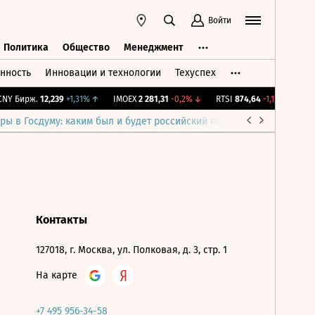
Войти
Политика
Общество
Менеджмент
нность
Инновации и технологии
Техуспех
ть
Политика
Общество
Менеджмент
NY Бирж.
12,239
+1,31%
↑
IMOEX
2 281,31
-0,2%
↓
RTSI
874,64
-1,12%
↓
RG
ры в Госдуму: каким был и будет российский парламент
Война н
Контакты
127018, г. Москва, ул. Полковая, д. 3, стр. 1
На карте
+7 495 956-34-58