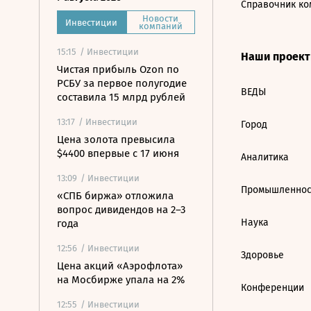
Справочник ко
Новости
Инвестиции
компаний
15:15
/ Инвестиции
Наши проек
Чистая прибыль Ozon по
РСБУ за первое полугодие
ВЕДЫ
составила 15 млрд рублей
13:17
/ Инвестиции
Город
Цена золота превысила
$4400 впервые с 17 июня
Аналитика
13:09
/ Инвестиции
Промышленнос
«СПБ биржа» отложила
вопрос дивидендов на 2–3
Наука
года
12:56
/ Инвестиции
Здоровье
Цена акций «Аэрофлота»
на Мосбирже упала на 2%
Конференции
12:55
/ Инвестиции