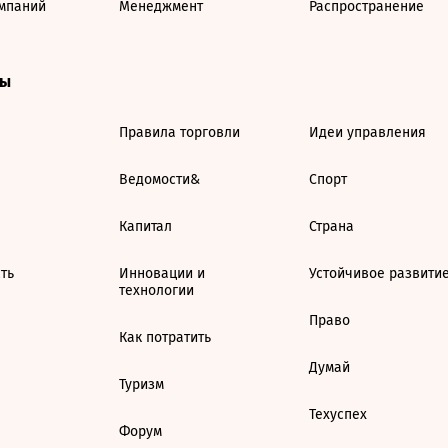
мпаний
Менеджмент
Распространение
ты
Правила торговли
Идеи управления
Ведомости&
Спорт
Капитал
Страна
ть
Инновации и
Устойчивое развити
технологии
Право
Как потратить
Думай
Туризм
Техуспех
Форум