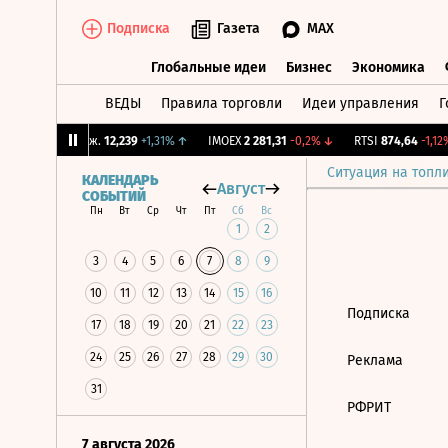
Подписка
Газета
MAX
Глобальные идеи
Бизнес
Экономика
ВЕДЫ
Правила торговли
Идеи управления
Г
Глобальные идеи
Бизнес
Экономик
%
↓
CNY Бирж.
12,239
+1,31%
↑
IMOEX
2 281,31
-0,2%
↓
RTSI
874,64
-1,12%
Ситуация на топл
КАЛЕНДАРЬ
Август
СОБЫТИЙ
Пн
Вт
Ср
Чт
Пт
Сб
Вс
1
2
3
4
5
6
7
8
9
10
11
12
13
14
15
16
Подписка
17
18
19
20
21
22
23
24
25
26
27
28
29
30
Реклама
31
РФРИТ
7 августа 2026