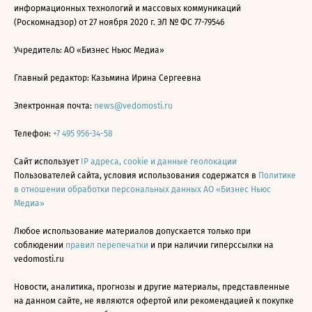
информационных технологий и массовых коммуникаций
(Роскомнадзор) от 27 ноября 2020 г. ЭЛ № ФС 77-79546
Учредитель: АО «Бизнес Ньюс Медиа»
Главный редактор: Казьмина Ирина Сергеевна
Электронная почта:
news@vedomosti.ru
Телефон:
+7 495 956-34-58
Сайт использует
IP адреса, cookie и данные геолокации
Пользователей сайта, условия использования содержатся в
Политике
в отношении обработки персональных данных АО «Бизнес Ньюс
Медиа»
Любое использование материалов допускается только при
соблюдении
правил перепечатки
и при наличии гиперссылки на
vedomosti.ru
Новости, аналитика, прогнозы и другие материалы, представленные
на данном сайте, не являются офертой или рекомендацией к покупке