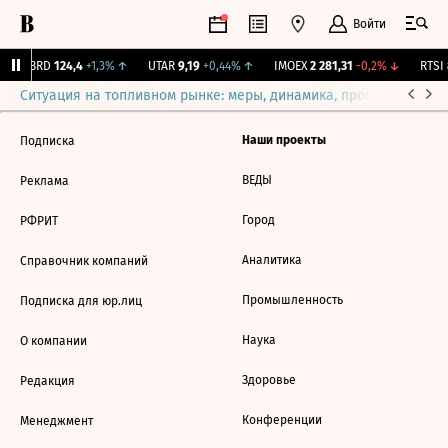
Войти
ABRD
124,4
+1,3%
↑
UTAR
9,19
+0,44%
↑
IMOEX
2 281,31
-0,2%
↓
RTSI
Ситуация на топливном рынке: меры, динамика, прогнозы
Выб
Наши проекты
Подписка
ВЕДЫ
Реклама
Город
РФРИТ
Аналитика
Справочник компаний
Промышленность
Подписка для юр.лиц
Наука
О компании
Здоровье
Редакция
Конференции
Менеджмент