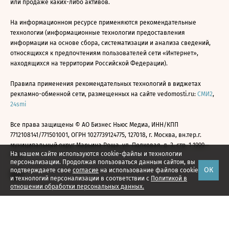
или продаже каких-либо активов.
На информационном ресурсе применяются рекомендательные
технологии (информационные технологии предоставления
информации на основе сбора, систематизации и анализа сведений,
относящихся к предпочтениям пользователей сети «Интернет»,
находящихся на территории Российской Федерации).
Правила применения рекомендательных технологий в виджетах
рекламно-обменной сети, размещенных на сайте vedomosti.ru:
СМИ2
,
24smi
Все права защищены © АО Бизнес Ньюс Медиа, ИНН/КПП
7712108141/771501001, ОГРН 1027739124775, 127018, г. Москва, вн.тер.г.
муниципальный округ Марьина Роща, ул. Полковая, д. 3, стр. 1 1999—
На нашем сайте используются cookie-файлы и технологии
2026
персонализации. Продолжая пользоваться данным сайтом, вы
ОК
подтверждаете свое
согласие
на использование файлов cookie
и технологий персонализации в соответствии с
Политикой в
отношении обработки персональных данных.