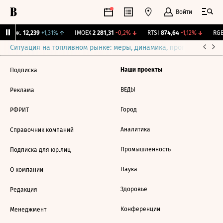
Войти
 Бирж.
12,239
+1,31%
↑
IMOEX
2 281,31
-0,2%
↓
RTSI
874,64
-1,12%
↓
RGB
Ситуация на топливном рынке: меры, динамика, прогнозы
Выб
Наши проекты
Подписка
ВЕДЫ
Реклама
Город
РФРИТ
Аналитика
Справочник компаний
Промышленность
Подписка для юр.лиц
Наука
О компании
Здоровье
Редакция
Конференции
Менеджмент