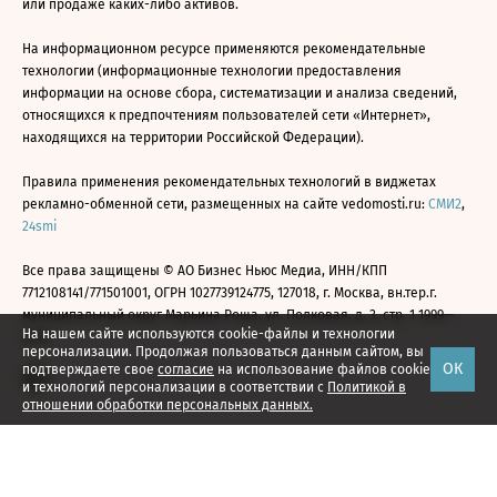
или продаже каких-либо активов.
На информационном ресурсе применяются рекомендательные
технологии (информационные технологии предоставления
информации на основе сбора, систематизации и анализа сведений,
относящихся к предпочтениям пользователей сети «Интернет»,
находящихся на территории Российской Федерации).
Правила применения рекомендательных технологий в виджетах
рекламно-обменной сети, размещенных на сайте vedomosti.ru:
СМИ2
,
24smi
Все права защищены © АО Бизнес Ньюс Медиа, ИНН/КПП
7712108141/771501001, ОГРН 1027739124775, 127018, г. Москва, вн.тер.г.
муниципальный округ Марьина Роща, ул. Полковая, д. 3, стр. 1 1999—
На нашем сайте используются cookie-файлы и технологии
2026
персонализации. Продолжая пользоваться данным сайтом, вы
ОК
подтверждаете свое
согласие
на использование файлов cookie
и технологий персонализации в соответствии с
Политикой в
отношении обработки персональных данных.