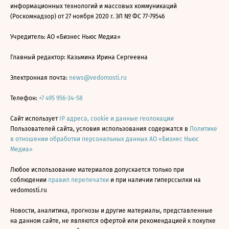
информационных технологий и массовых коммуникаций
(Роскомнадзор) от 27 ноября 2020 г. ЭЛ № ФС 77-79546
Учредитель: АО «Бизнес Ньюс Медиа»
Главный редактор: Казьмина Ирина Сергеевна
Электронная почта:
news@vedomosti.ru
Телефон:
+7 495 956-34-58
Сайт использует
IP адреса, cookie и данные геолокации
Пользователей сайта, условия использования содержатся в
Политике
в отношении обработки персональных данных АО «Бизнес Ньюс
Медиа»
Любое использование материалов допускается только при
соблюдении
правил перепечатки
и при наличии гиперссылки на
vedomosti.ru
Новости, аналитика, прогнозы и другие материалы, представленные
на данном сайте, не являются офертой или рекомендацией к покупке