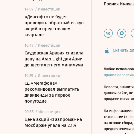
Премия Импул
14:09
/ Инвестиции
«Диасофт» не будет
проводить обратный выкуп
акций в предстоящем
квартале
10:49
/ Инвестиции
Скачать дл
Саудовская Аравия снизила
цену на Arab Light для Азии
до шестилетнего минимума
Любое использов
правил перепеч
10:29
/ Инвестиции
СД «Мегафона»
Новости, аналити
рекомендовал выплатить
данном сайте, не
дивиденды за первое
продаже каких-л
полугодие
На информацион
09:55
/ Инвестиции
технологии (инф
Цена акций «Газпрома» на
на основе сбора,
Мосбирже упала на 2,1%
предпочтениям п