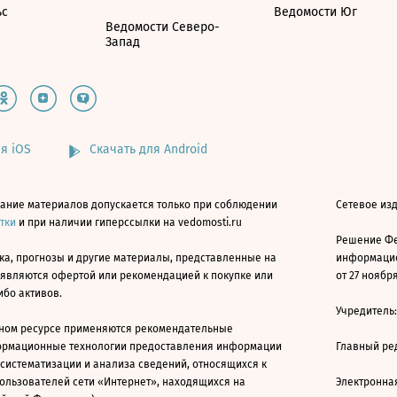
ьс
Ведомости Юг
Ведомости Северо-
Запад
я iOS
Скачать для Android
ание материалов допускается только при соблюдении
Сетевое изд
атки
и при наличии гиперссылки на vedomosti.ru
Решение Фе
ка, прогнозы и другие материалы, представленные на
информацио
 являются офертой или рекомендацией к покупке или
от 27 ноября
ибо активов.
Учредитель
ном ресурсе применяются рекомендательные
ормационные технологии предоставления информации
Главный ре
 систематизации и анализа сведений, относящихся к
ользователей сети «Интернет», находящихся на
Электронна