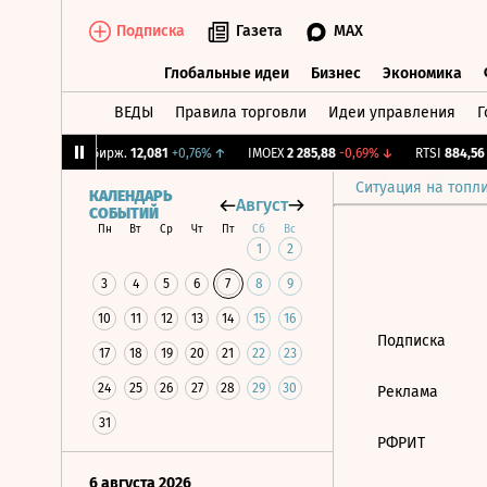
Подписка
Газета
MAX
Глобальные идеи
Бизнес
Экономика
ВЕДЫ
Правила торговли
Идеи управления
Г
Глобальные идеи
Бизнес
Экономик
1,1%
↑
CNY Бирж.
12,081
+0,76%
↑
IMOEX
2 285,88
-0,69%
↓
RTSI
884,56
-
Ситуация на топл
КАЛЕНДАРЬ
Август
СОБЫТИЙ
Пн
Вт
Ср
Чт
Пт
Сб
Вс
1
2
3
4
5
6
7
8
9
10
11
12
13
14
15
16
Подписка
17
18
19
20
21
22
23
24
25
26
27
28
29
30
Реклама
31
РФРИТ
6 августа 2026