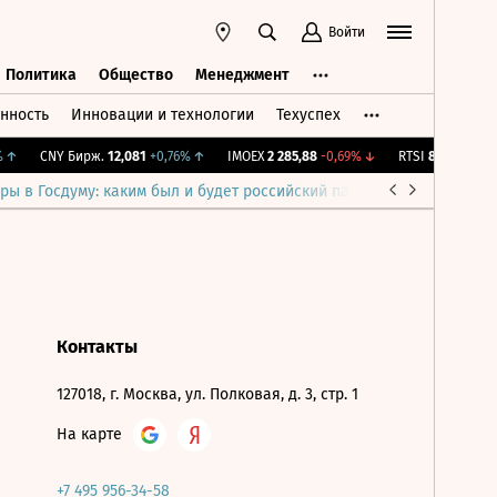
Войти
Политика
Общество
Менеджмент
нность
Инновации и технологии
Техуспех
ть
Политика
Общество
Менеджмент
↑
CNY Бирж.
12,081
+0,76%
↑
IMOEX
2 285,88
-0,69%
↓
RTSI
884,56
-1,27
ры в Госдуму: каким был и будет российский парламент
Война н
Контакты
127018, г. Москва, ул. Полковая, д. 3, стр. 1
На карте
+7 495 956-34-58