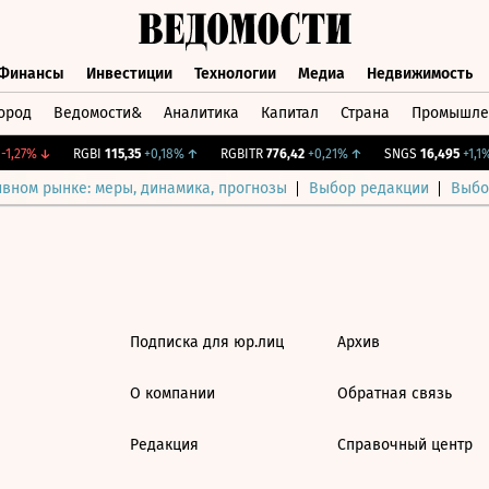
Финансы
Инвестиции
Технологии
Медиа
Недвижимость
ород
Ведомости&
Аналитика
Капитал
Страна
Промышле
а
Финансы
Инвестиции
Технологии
Медиа
Недвижимос
1,27%
↓
RGBI
115,35
+0,18%
↑
RGBITR
776,42
+0,21%
↑
SNGS
16,495
+1,1%
ивном рынке: меры, динамика, прогнозы
Выбор редакции
Выбо
Подписка для юр.лиц
Архив
О компании
Обратная связь
Редакция
Справочный центр