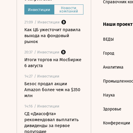
Справочник ко
Новости
Инвестиции
компаний
21:09
/ Инвестиции
Наши проек
Как ЦБ ужесточит правила
выхода на фондовый
ВЕДЫ
рынок
20:37
/ Инвестиции
Город
Итоги торгов на Мосбирже
6 августа
Аналитика
14:27
/ Инвестиции
Промышленнос
Безос продал акции
Amazon более чем на $350
Наука
млн
14:16
/ Инвестиции
Здоровье
СД «Диасофта»
рекомендовал выплатить
Конференции
дивиденды за первое
полугодие