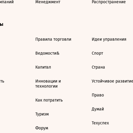
мпаний
Менеджмент
Распространение
ты
Правила торговли
Идеи управления
Ведомости&
Спорт
Капитал
Страна
ть
Инновации и
Устойчивое развити
технологии
Право
Как потратить
Думай
Туризм
Техуспех
Форум