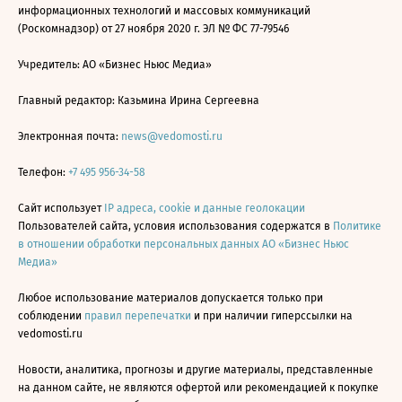
информационных технологий и массовых коммуникаций
(Роскомнадзор) от 27 ноября 2020 г. ЭЛ № ФС 77-79546
Учредитель: АО «Бизнес Ньюс Медиа»
Главный редактор: Казьмина Ирина Сергеевна
Электронная почта:
news@vedomosti.ru
Телефон:
+7 495 956-34-58
Сайт использует
IP адреса, cookie и данные геолокации
Пользователей сайта, условия использования содержатся в
Политике
в отношении обработки персональных данных АО «Бизнес Ньюс
Медиа»
Любое использование материалов допускается только при
соблюдении
правил перепечатки
и при наличии гиперссылки на
vedomosti.ru
Новости, аналитика, прогнозы и другие материалы, представленные
на данном сайте, не являются офертой или рекомендацией к покупке