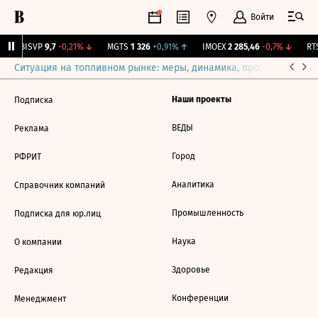
Войти
↑
BISVP
9,7
-0,21%
↓
MGTS
1 326
+0,91%
↑
IMOEX
2 285,46
-0,7%
↓
RTS
Ситуация на топливном рынке: меры, динамика, прогнозы
Выб
Наши проекты
Подписка
ВЕДЫ
Реклама
Город
РФРИТ
Аналитика
Справочник компаний
Промышленность
Подписка для юр.лиц
Наука
О компании
Здоровье
Редакция
Конференции
Менеджмент