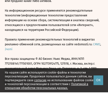
или продаже каких-либо активов.
На информационном ресурсе применяются рекомендательные
технологии (информационные технологии предоставления
информации на основе сбора, систематизации и анализа сведений,
относящихся к предпочтениям пользователей сети «Интернет»,
находящихся на территории Российской Федерации).
Правила применения рекомендательных технологий в виджетах
рекламно-обменной сети, размещенных на сайте vedomosti.ru:
СМИ2
,
24smi
Все права защищены © АО Бизнес Ньюс Медиа, ИНН/КПП
7712108141/771501001, ОГРН 1027739124775, 127018, г. Москва, вн.тер.г.
муниципальный округ Марьина Роща, ул. Полковая, д. 3, стр. 1 1999—
На нашем сайте используются cookie-файлы и технологии
2026
персонализации. Продолжая пользоваться данным сайтом, вы
ОК
подтверждаете свое
согласие
на использование файлов cookie
и технологий персонализации в соответствии с
Политикой в
отношении обработки персональных данных.