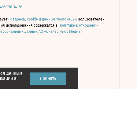
 495 956-34-58
ьзует
IP адреса, cookie и данные геолокации
Пользователей
овия использования содержатся в
Политике в отношении
персональных данных АО «Бизнес Ньюс Медиа»
ься данным
Принять
изации в