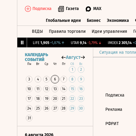
Подписка
Газета
MAX
Глобальные идеи
Бизнес
Экономика
ВЕДЫ
Правила торговли
Идеи управления
Г
Глобальные идеи
Бизнес
Экономик
2,064
+0,61%
↑
LIFE
1,905
+1,87%
↑
UTAR
9,14
-3,79%
↓
IMOEX
2 305,14
+0,
Ситуация на топл
КАЛЕНДАРЬ
Август
СОБЫТИЙ
Пн
Вт
Ср
Чт
Пт
Сб
Вс
1
2
3
4
5
6
7
8
9
10
11
12
13
14
15
16
Подписка
17
18
19
20
21
22
23
24
25
26
27
28
29
30
Реклама
31
РФРИТ
6 августа 2026