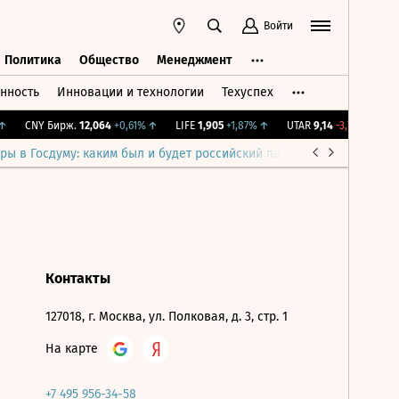
Войти
Политика
Общество
Менеджмент
нность
Инновации и технологии
Техуспех
ть
Политика
Общество
Менеджмент
CNY Бирж.
12,064
+0,61%
↑
LIFE
1,905
+1,87%
↑
UTAR
9,14
-3,79%
↓
I
ры в Госдуму: каким был и будет российский парламент
Война н
Контакты
127018, г. Москва, ул. Полковая, д. 3, стр. 1
На карте
+7 495 956-34-58