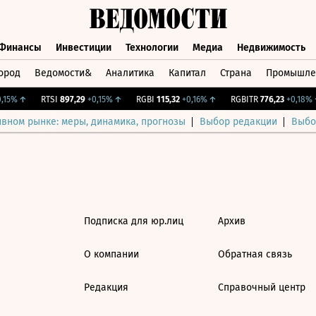
Финансы
Инвестиции
Технологии
Медиа
Недвижимость
ород
Ведомости&
Аналитика
Капитал
Страна
Промышле
а
Финансы
Инвестиции
Технологии
Медиа
Недвижимос
15%
↑
RTSI
897,29
+0,15%
↑
RGBI
115,32
+0,16%
↑
RGBITR
776,23
+0,18%
↑
ивном рынке: меры, динамика, прогнозы
Выбор редакции
Выбо
Подписка для юр.лиц
Архив
О компании
Обратная связь
Редакция
Справочный центр