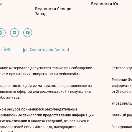
ьс
Ведомости Юг
Ведомости Северо-
Запад
я iOS
Скачать для Android
ание материалов допускается только при соблюдении
Сетевое изд
атки
и при наличии гиперссылки на vedomosti.ru
Решение Фе
ка, прогнозы и другие материалы, представленные на
информацио
 являются офертой или рекомендацией к покупке или
от 27 ноября
ибо активов.
Учредитель
ном ресурсе применяются рекомендательные
ормационные технологии предоставления информации
Главный ре
 систематизации и анализа сведений, относящихся к
ользователей сети «Интернет», находящихся на
Электронна