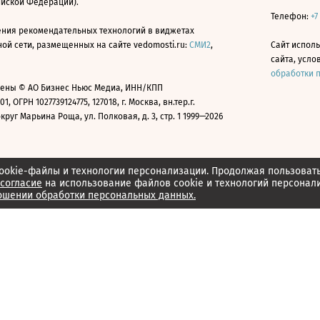
ийской Федерации).
Телефон:
+7
ния рекомендательных технологий в виджетах
й сети, размещенных на сайте vedomosti.ru:
СМИ2
,
Сайт испол
сайта, усл
обработки 
ены © АО Бизнес Ньюс Медиа, ИНН/КПП
01, ОГРН 1027739124775, 127018, г. Москва, вн.тер.г.
уг Марьина Роща, ул. Полковая, д. 3, стр. 1 1999—2026
ookie-файлы и технологии персонализации. Продолжая пользоват
согласие
на использование файлов cookie и технологий персонал
ошении обработки персональных данных.