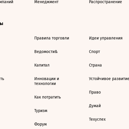
мпаний
Менеджмент
Распространение
ты
Правила торговли
Идеи управления
Ведомости&
Спорт
Капитал
Страна
ть
Инновации и
Устойчивое развити
технологии
Право
Как потратить
Думай
Туризм
Техуспех
Форум