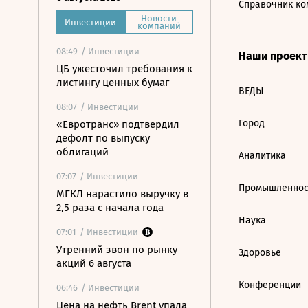
Справочник ко
Новости
Инвестиции
компаний
08:49
/ Инвестиции
Наши проек
ЦБ ужесточил требования к
листингу ценных бумаг
ВЕДЫ
08:07
/ Инвестиции
Город
«Евротранс» подтвердил
дефолт по выпуску
облигаций
Аналитика
07:07
/ Инвестиции
Промышленнос
МГКЛ нарастило выручку в
2,5 раза с начала года
Наука
07:01
/ Инвестиции
Утренний звон по рынку
Здоровье
акций 6 августа
Конференции
06:46
/ Инвестиции
Цена на нефть Brent упала