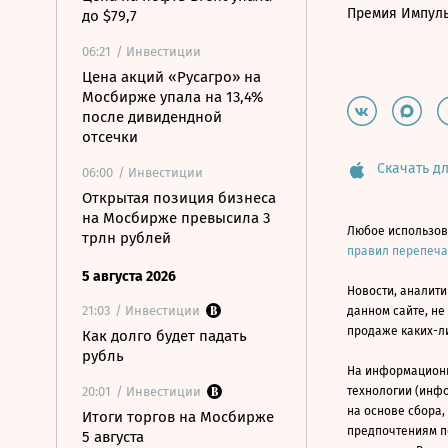
Премия Импул
до $79,7
06:21
/ Инвестиции
Цена акций «Русагро» на
Мосбирже упала на 13,4%
после дивидендной
отсечки
Скачать дл
06:00
/ Инвестиции
Открытая позиция бизнеса
на Мосбирже превысила 3
Любое использов
трлн рублей
правил перепеч
5 августа 2026
Новости, аналити
21:03
/ Инвестиции
данном сайте, не
продаже каких-л
Как долго будет падать
рубль
На информацион
20:01
/ Инвестиции
технологии (инф
на основе сбора,
Итоги торгов на Мосбирже
предпочтениям п
5 августа