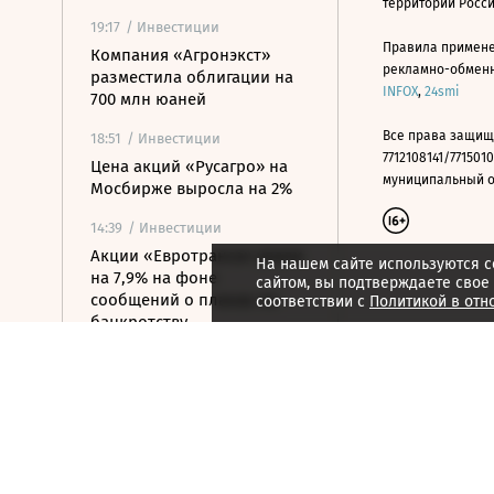
территории Росс
19:17
/ Инвестиции
Правила примене
Компания «Агронэкст»
рекламно-обменно
разместила облигации на
INFOX
,
24smi
700 млн юаней
Все права защищ
18:51
/ Инвестиции
7712108141/7715010
Цена акций «Русагро» на
муниципальный окр
Мосбирже выросла на 2%
14:39
/ Инвестиции
Акции «Евротранса» упали
На нашем сайте используются c
на 7,9% на фоне
сайтом, вы подтверждаете свое
сообщений о планах по
соответствии с
Политикой в отн
банкротству
12:04
/ Инвестиции
Positive Technologies
планирует разместить
новый выпуск биржевых
облигаций