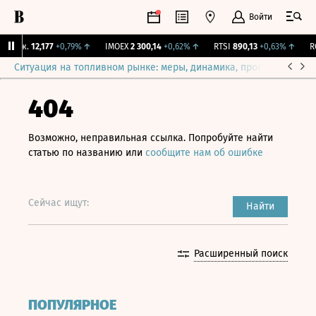
Войти
Бирж.
12,177
+0,79%
↑
IMOEX
2 300,14
+0,62%
↑
RTSI
890,13
+0,63%
↑
RGB
Ситуация на топливном рынке: меры, динамика, прогнозы
Выб
404
Возможно, неправильная ссылка. Попробуйте найти
статью по названию или
сообщите нам об ошибке
Сейчас ищут:
Найти
Расширенный поиск
ПОПУЛЯРНОЕ