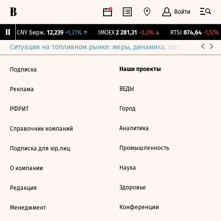
Войти
↓
CNY Бирж.
12,239
+1,31%
↑
IMOEX
2 281,31
-0,2%
↓
RTSI
874,64
-1,12%
Ситуация на топливном рынке: меры, динамика, прогнозы
Выб
Наши проекты
Подписка
ВЕДЫ
Реклама
Город
РФРИТ
Аналитика
Справочник компаний
Промышленность
Подписка для юр.лиц
Наука
О компании
Здоровье
Редакция
Конференции
Менеджмент