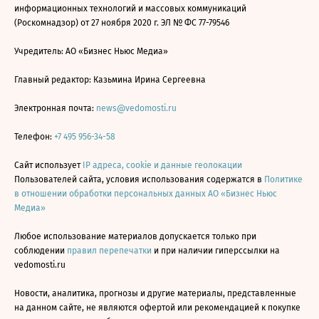
информационных технологий и массовых коммуникаций
(Роскомнадзор) от 27 ноября 2020 г. ЭЛ № ФС 77-79546
Учредитель: АО «Бизнес Ньюс Медиа»
Главный редактор: Казьмина Ирина Сергеевна
Электронная почта:
news@vedomosti.ru
Телефон:
+7 495 956-34-58
Сайт использует
IP адреса, cookie и данные геолокации
Пользователей сайта, условия использования содержатся в
Политике
в отношении обработки персональных данных АО «Бизнес Ньюс
Медиа»
Любое использование материалов допускается только при
соблюдении
правил перепечатки
и при наличии гиперссылки на
vedomosti.ru
Новости, аналитика, прогнозы и другие материалы, представленные
на данном сайте, не являются офертой или рекомендацией к покупке