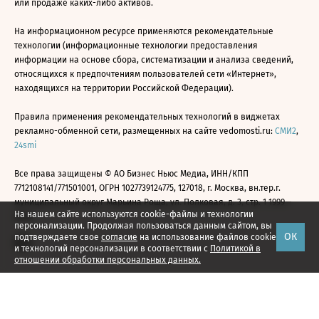
или продаже каких-либо активов.
На информационном ресурсе применяются рекомендательные
технологии (информационные технологии предоставления
информации на основе сбора, систематизации и анализа сведений,
относящихся к предпочтениям пользователей сети «Интернет»,
находящихся на территории Российской Федерации).
Правила применения рекомендательных технологий в виджетах
рекламно-обменной сети, размещенных на сайте vedomosti.ru:
СМИ2
,
24smi
Все права защищены © АО Бизнес Ньюс Медиа, ИНН/КПП
7712108141/771501001, ОГРН 1027739124775, 127018, г. Москва, вн.тер.г.
муниципальный округ Марьина Роща, ул. Полковая, д. 3, стр. 1 1999—
На нашем сайте используются cookie-файлы и технологии
2026
персонализации. Продолжая пользоваться данным сайтом, вы
ОК
подтверждаете свое
согласие
на использование файлов cookie
и технологий персонализации в соответствии с
Политикой в
отношении обработки персональных данных.