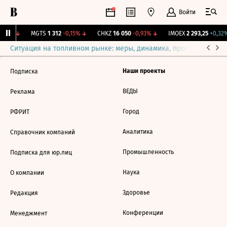
Войти
,04%
↓
MGTS
1 312
-0,15%
↓
CHKZ
16 050
-0,93%
↓
IMOEX
2 293,25
+0,32%
Ситуация на топливном рынке: меры, динамика, прогнозы
Выб
Наши проекты
Подписка
ВЕДЫ
Реклама
Город
РФРИТ
Аналитика
Справочник компаний
Промышленность
Подписка для юр.лиц
Наука
О компании
Здоровье
Редакция
Конференции
Менеджмент