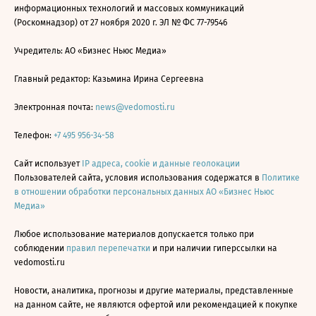
информационных технологий и массовых коммуникаций
(Роскомнадзор) от 27 ноября 2020 г. ЭЛ № ФС 77-79546
Учредитель: АО «Бизнес Ньюс Медиа»
Главный редактор: Казьмина Ирина Сергеевна
Электронная почта:
news@vedomosti.ru
Телефон:
+7 495 956-34-58
Сайт использует
IP адреса, cookie и данные геолокации
Пользователей сайта, условия использования содержатся в
Политике
в отношении обработки персональных данных АО «Бизнес Ньюс
Медиа»
Любое использование материалов допускается только при
соблюдении
правил перепечатки
и при наличии гиперссылки на
vedomosti.ru
Новости, аналитика, прогнозы и другие материалы, представленные
на данном сайте, не являются офертой или рекомендацией к покупке