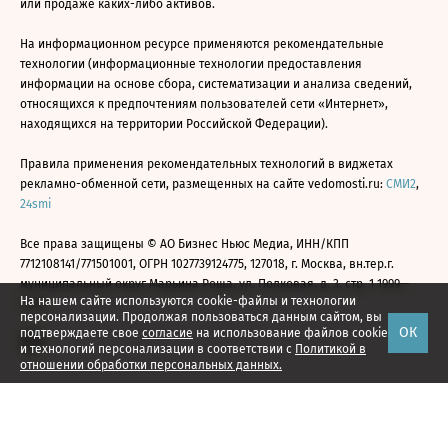
или продаже каких-либо активов.
На информационном ресурсе применяются рекомендательные
технологии (информационные технологии предоставления
информации на основе сбора, систематизации и анализа сведений,
относящихся к предпочтениям пользователей сети «Интернет»,
находящихся на территории Российской Федерации).
Правила применения рекомендательных технологий в виджетах
рекламно-обменной сети, размещенных на сайте vedomosti.ru:
СМИ2
,
24smi
Все права защищены © АО Бизнес Ньюс Медиа, ИНН/КПП
7712108141/771501001, ОГРН 1027739124775, 127018, г. Москва, вн.тер.г.
муниципальный округ Марьина Роща, ул. Полковая, д. 3, стр. 1 1999—
На нашем сайте используются cookie-файлы и технологии
2026
персонализации. Продолжая пользоваться данным сайтом, вы
ОК
подтверждаете свое
согласие
на использование файлов cookie
и технологий персонализации в соответствии с
Политикой в
отношении обработки персональных данных.