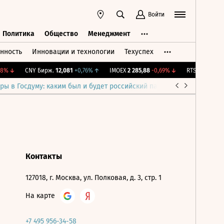
Войти
Политика
Общество
Менеджмент
нность
Инновации и технологии
Техуспех
ть
Политика
Общество
Менеджмент
8%
↓
CNY Бирж.
12,081
+0,76%
↑
IMOEX
2 285,88
-0,69%
↓
RTSI
884,56
-1,
ры в Госдуму: каким был и будет российский парламент
Война н
Контакты
127018, г. Москва, ул. Полковая, д. 3, стр. 1
На карте
+7 495 956-34-58