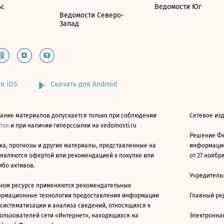
ьс
Ведомости Юг
Ведомости Северо-
Запад
я iOS
Скачать для Android
ание материалов допускается только при соблюдении
Сетевое изд
атки
и при наличии гиперссылки на vedomosti.ru
Решение Фе
ка, прогнозы и другие материалы, представленные на
информацио
 являются офертой или рекомендацией к покупке или
от 27 ноября
ибо активов.
Учредитель
ном ресурсе применяются рекомендательные
ормационные технологии предоставления информации
Главный ре
 систематизации и анализа сведений, относящихся к
ользователей сети «Интернет», находящихся на
Электронна