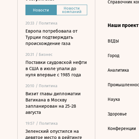
Справочник ко
Новости
Новости
компаний
20:33
/ Политика
Наши проек
Европа потребовала от
Турции подтверждать
ВЕДЫ
происхождение газа
20:31
/ Бизнес
Город
Поставки саудовской нефти
в США в июле упали до
Аналитика
нуля впервые с 1985 года
Промышленнос
20:10
/ Политика
Визит главы дипломатии
Наука
Ватикана в Москву
запланирован на 25-28
августа
Здоровье
19:57
/ Политика
Конференции
Зеленский опустился на
девятое место в рейтинге