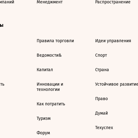
мпаний
Менеджмент
Распространение
ты
Правила торговли
Идеи управления
Ведомости&
Спорт
Капитал
Страна
ть
Инновации и
Устойчивое развити
технологии
Право
Как потратить
Думай
Туризм
Техуспех
Форум