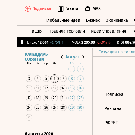
Подписка
Газета
MAX
Глобальные идеи
Бизнес
Экономика
ВЕДЫ
Правила торговли
Идеи управления
Г
Глобальные идеи
Бизнес
Экономик
,78%
↓
CNY Бирж.
12,081
+0,76%
↑
IMOEX
2 285,88
-0,69%
↓
RTSI
884,56
Ситуация на топл
КАЛЕНДАРЬ
Август
СОБЫТИЙ
Пн
Вт
Ср
Чт
Пт
Сб
Вс
1
2
3
4
5
6
7
8
9
10
11
12
13
14
15
16
Подписка
17
18
19
20
21
22
23
24
25
26
27
28
29
30
Реклама
31
РФРИТ
6 августа 2026