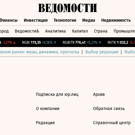
Финансы
Инвестиции
Технологии
Медиа
Недвижимость
ород
Ведомости&
Аналитика
Капитал
Страна
Промышле
а
Финансы
Инвестиции
Технологии
Медиа
Недвижимос
-1,27%
↓
RGBI
115,35
+0,18%
↑
RGBITR
776,41
+0,21%
↑
NVTK
1 032,2
-0,7
ивном рынке: меры, динамика, прогнозы
Выбор редакции
Выбо
Подписка для юр.лиц
Архив
О компании
Обратная связь
Редакция
Справочный центр