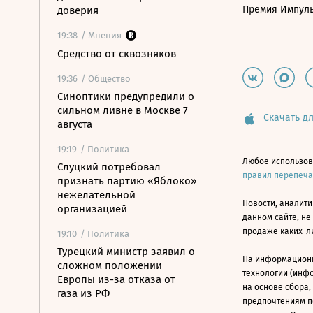
Премия Импул
доверия
19:38
/ Мнения
Средство от сквозняков
19:36
/ Общество
Синоптики предупредили о
сильном ливне в Москве 7
Скачать дл
августа
19:19
/ Политика
Любое использов
Слуцкий потребовал
правил перепеч
признать партию «Яблоко»
нежелательной
Новости, аналити
организацией
данном сайте, не
продаже каких-л
19:10
/ Политика
Турецкий министр заявил о
На информацион
сложном положении
технологии (инф
Европы из-за отказа от
на основе сбора,
газа из РФ
предпочтениям п