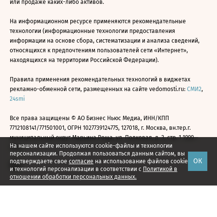
или продаже каких-либо активов.
На информационном ресурсе применяются рекомендательные
технологии (информационные технологии предоставления
информации на основе сбора, систематизации и анализа сведений,
относящихся к предпочтениям пользователей сети «Интернет»,
находящихся на территории Российской Федерации).
Правила применения рекомендательных технологий в виджетах
рекламно-обменной сети, размещенных на сайте vedomosti.ru:
СМИ2
,
24smi
Все права защищены © АО Бизнес Ньюс Медиа, ИНН/КПП
7712108141/771501001, ОГРН 1027739124775, 127018, г. Москва, вн.тер.г.
муниципальный округ Марьина Роща, ул. Полковая, д. 3, стр. 1 1999—
На нашем сайте используются cookie-файлы и технологии
2026
персонализации. Продолжая пользоваться данным сайтом, вы
ОК
подтверждаете свое
согласие
на использование файлов cookie
и технологий персонализации в соответствии с
Политикой в
отношении обработки персональных данных.