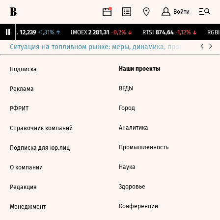
Войти
Бирж.
12,239
+1,31%
↑
IMOEX
2 281,31
-0,2%
↓
RTSI
874,64
-1,12%
↓
RGBI
Ситуация на топливном рынке: меры, динамика, прогнозы
Выб
Наши проекты
Подписка
ВЕДЫ
Реклама
Город
РФРИТ
Аналитика
Справочник компаний
Промышленность
Подписка для юр.лиц
Наука
О компании
Здоровье
Редакция
Конференции
Менеджмент