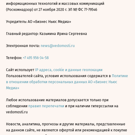
информационных технологий и массовых коммуникаций
(Роскомнадзор) от 27 ноября 2020 г. ЭЛ № ФС 77-79546
Учредитель: АО «Бизнес Ньюс Медиа»
Главный редактор: Казьмина Ирина Сергеевна
Электронная почта:
news@vedomosti.ru
Телефон:
+7 495 956-34-58
Сайт использует
IP адреса, cookie и данные геолокации
Пользователей сайта, условия использования содержатся в
Политике
в отношении обработки персональных данных АО «Бизнес Ньюс
Медиа»
Любое использование материалов допускается только при
соблюдении
правил перепечатки
и при наличии гиперссылки на
vedomosti.ru
Новости, аналитика, прогнозы и другие материалы, представленные
на данном сайте, не являются офертой или рекомендацией к покупке