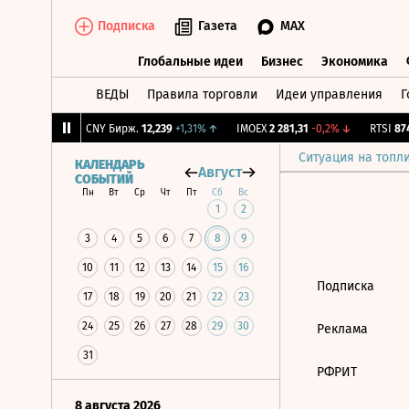
Подписка
Газета
MAX
Глобальные идеи
Бизнес
Экономика
ВЕДЫ
Правила торговли
Идеи управления
Г
Глобальные идеи
Бизнес
Экономик
,77
+0,31%
↑
CNY Бирж.
12,239
+1,31%
↑
IMOEX
2 281,31
-0,2%
↓
RTSI
874,
Ситуация на топл
КАЛЕНДАРЬ
Август
СОБЫТИЙ
Пн
Вт
Ср
Чт
Пт
Сб
Вс
1
2
3
4
5
6
7
8
9
10
11
12
13
14
15
16
Подписка
17
18
19
20
21
22
23
24
25
26
27
28
29
30
Реклама
31
РФРИТ
8 августа 2026