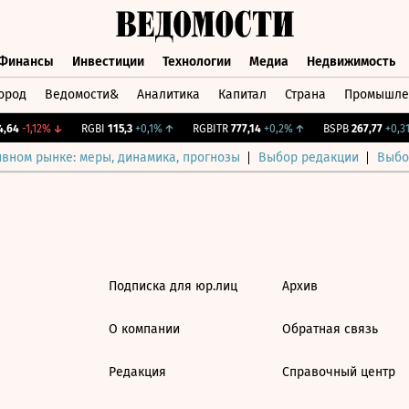
Финансы
Инвестиции
Технологии
Медиа
Недвижимость
ород
Ведомости&
Аналитика
Капитал
Страна
Промышле
а
Финансы
Инвестиции
Технологии
Медиа
Недвижимос
64
-1,12%
↓
RGBI
115,3
+0,1%
↑
RGBITR
777,14
+0,2%
↑
BSPB
267,77
+0,31
ивном рынке: меры, динамика, прогнозы
Выбор редакции
Выбо
Подписка для юр.лиц
Архив
О компании
Обратная связь
Редакция
Справочный центр