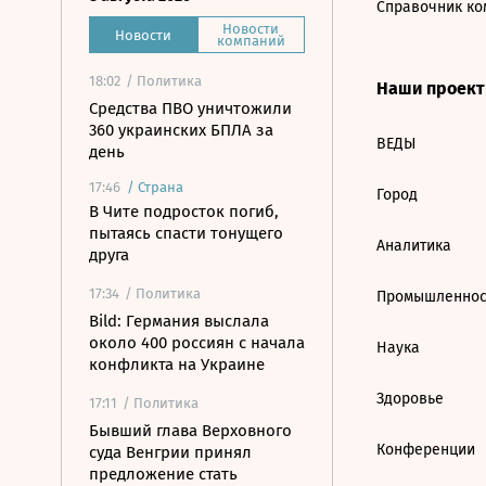
Справочник ко
Новости
Новости
компаний
18:02
/ Политика
Наши проек
Средства ПВО уничтожили
360 украинских БПЛА за
ВЕДЫ
день
17:46
/
Страна
Город
В Чите подросток погиб,
пытаясь спасти тонущего
Аналитика
друга
17:34
/ Политика
Промышленнос
Bild: Германия выслала
около 400 россиян с начала
Наука
конфликта на Украине
Здоровье
17:11
/ Политика
Бывший глава Верховного
Конференции
суда Венгрии принял
предложение стать