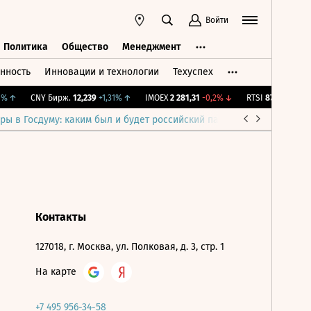
Войти
Политика
Общество
Менеджмент
нность
Инновации и технологии
Техуспех
ть
Политика
Общество
Менеджмент
%
↑
CNY Бирж.
12,239
+1,31%
↑
IMOEX
2 281,31
-0,2%
↓
RTSI
874,64
-1,12%
ры в Госдуму: каким был и будет российский парламент
Война н
Контакты
127018, г. Москва, ул. Полковая, д. 3, стр. 1
На карте
+7 495 956-34-58