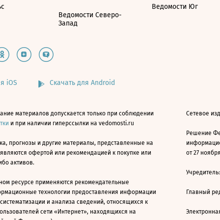
ьс
Ведомости Юг
Ведомости Северо-
Запад
я iOS
Скачать для Android
ание материалов допускается только при соблюдении
Сетевое изд
атки
и при наличии гиперссылки на vedomosti.ru
Решение Фе
ка, прогнозы и другие материалы, представленные на
информацио
 являются офертой или рекомендацией к покупке или
от 27 ноября
ибо активов.
Учредитель
ном ресурсе применяются рекомендательные
ормационные технологии предоставления информации
Главный ре
 систематизации и анализа сведений, относящихся к
ользователей сети «Интернет», находящихся на
Электронна