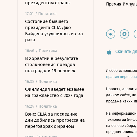
президентом страны
Премия Импул
17:01
/ Политика
Состояние бывшего
президента США Джо
Байдена ухудшилось из-за
рака
16:46
/ Политика
Скачать дл
В Хорватии в результате
столкновения поездов
пострадали 19 человек
Любое использов
правил перепеч
16:35
/ Политика
Финляндия введет экзамен
Новости, аналити
на гражданство с 2027 года
данном сайте, не
продаже каких-л
16:24
/ Политика
Вэнс: США за последние
На информацион
дни добились прогресса на
технологии (инф
переговорах с Ираном
на основе сбора,
предпочтениям п