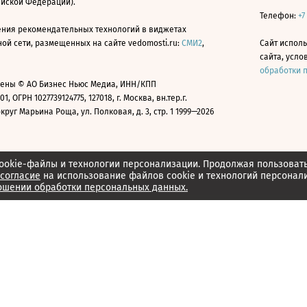
ийской Федерации).
Телефон:
+7
ния рекомендательных технологий в виджетах
й сети, размещенных на сайте vedomosti.ru:
СМИ2
,
Сайт испол
сайта, усл
обработки 
ены © АО Бизнес Ньюс Медиа, ИНН/КПП
01, ОГРН 1027739124775, 127018, г. Москва, вн.тер.г.
уг Марьина Роща, ул. Полковая, д. 3, стр. 1 1999—2026
ookie-файлы и технологии персонализации. Продолжая пользоват
согласие
на использование файлов cookie и технологий персонал
ошении обработки персональных данных.