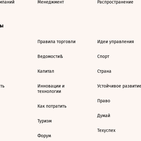
мпаний
Менеджмент
Распространение
ты
Правила торговли
Идеи управления
Ведомости&
Спорт
Капитал
Страна
ть
Инновации и
Устойчивое развити
технологии
Право
Как потратить
Думай
Туризм
Техуспех
Форум