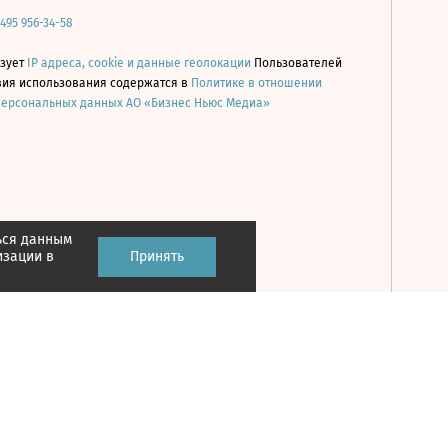
 495 956-34-58
ьзует
IP адреса, cookie и данные геолокации
Пользователей
овия использования содержатся в
Политике в отношении
персональных данных АО «Бизнес Ньюс Медиа»
ься данным
Принять
изации в