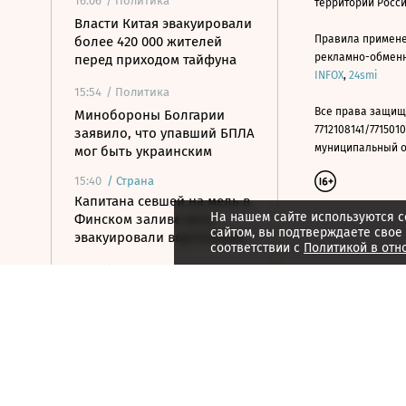
16:06
/ Политика
территории Росс
Власти Китая эвакуировали
Правила примене
более 420 000 жителей
рекламно-обменно
перед приходом тайфуна
INFOX
,
24smi
15:54
/ Политика
Все права защищ
Минобороны Болгарии
7712108141/7715010
заявило, что упавший БПЛА
муниципальный окр
мог быть украинским
15:40
/
Страна
Капитана севшей на мель в
На нашем сайте используются c
Финском заливе яхты
сайтом, вы подтверждаете свое
эвакуировали вертолетом
соответствии с
Политикой в отн
15:30
/ Политика
США выделили более $200
млн на запуск
Транскаспийского фонда
предпринимательства
15:28
/
Спорт
«Арсенал» продлил самый