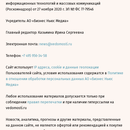
информационных технологий и массовых коммуникаций
(Роскомнадзор) от 27 ноября 2020 г. ЭЛ № ФС 77-79546
Учредитель: АО «Бизнес Ньюс Медиа»
Главный редактор: Казьмина Ирина Сергеевна
Электронная почта:
news@vedomosti.ru
Телефон:
+7 495 956-34-58
Сайт использует
IP адреса, cookie и данные геолокации
Пользователей сайта, условия использования содержатся в
Политике
в отношении обработки персональных данных АО «Бизнес Ньюс
Медиа»
Любое использование материалов допускается только при
соблюдении
правил перепечатки
и при наличии гиперссылки на
vedomosti.ru
Новости, аналитика, прогнозы и другие материалы, представленные
на данном сайте, не являются офертой или рекомендацией к покупке