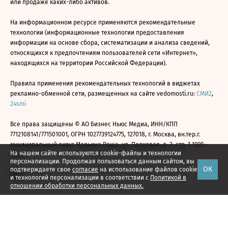
или продаже каких-либо активов.
На информационном ресурсе применяются рекомендательные
технологии (информационные технологии предоставления
информации на основе сбора, систематизации и анализа сведений,
относящихся к предпочтениям пользователей сети «Интернет»,
находящихся на территории Российской Федерации).
Правила применения рекомендательных технологий в виджетах
рекламно-обменной сети, размещенных на сайте vedomosti.ru:
СМИ2
,
24smi
Все права защищены © АО Бизнес Ньюс Медиа, ИНН/КПП
7712108141/771501001, ОГРН 1027739124775, 127018, г. Москва, вн.тер.г.
муниципальный округ Марьина Роща, ул. Полковая, д. 3, стр. 1 1999—
На нашем сайте используются cookie-файлы и технологии
2026
персонализации. Продолжая пользоваться данным сайтом, вы
ОК
подтверждаете свое
согласие
на использование файлов cookie
и технологий персонализации в соответствии с
Политикой в
отношении обработки персональных данных.