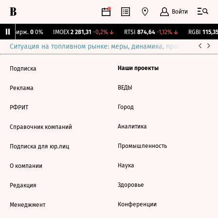
Войти
CNY Бирж.
0
0%
IMOEX
2 281,31
-0,2%
↓
RTSI
874,64
-1,12%
↓
RGBI
115,35
Ситуация на топливном рынке: меры, динамика, прогнозы
Выб
Наши проекты
Подписка
ВЕДЫ
Реклама
Город
РФРИТ
Аналитика
Справочник компаний
Промышленность
Подписка для юр.лиц
Наука
О компании
Здоровье
Редакция
Конференции
Менеджмент