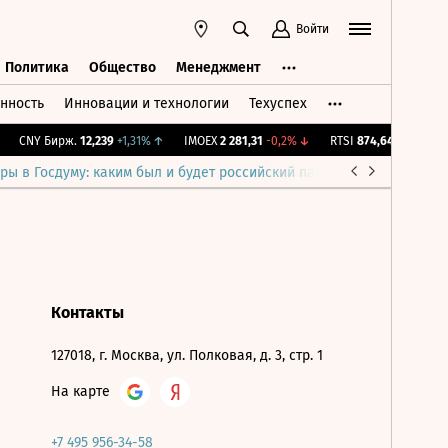
Войти
Политика
Общество
Менеджмент
нность
Инновации и технологии
Техуспех
ть
Политика
Общество
Менеджмент
CNY Бирж.
12,239
+1,31%
↑
IMOEX
2 281,31
-0,2%
↓
RTSI
874,64
-1,12%
↓
ры в Госдуму: каким был и будет российский парламент
Война н
Контакты
127018, г. Москва, ул. Полковая, д. 3, стр. 1
На карте
+7 495 956-34-58