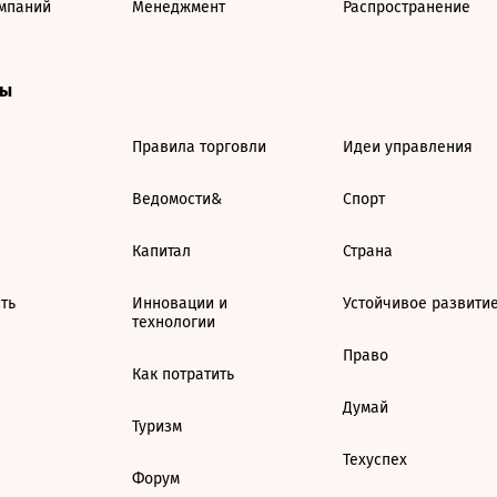
мпаний
Менеджмент
Распространение
ты
Правила торговли
Идеи управления
Ведомости&
Спорт
Капитал
Страна
ть
Инновации и
Устойчивое развити
технологии
Право
Как потратить
Думай
Туризм
Техуспех
Форум