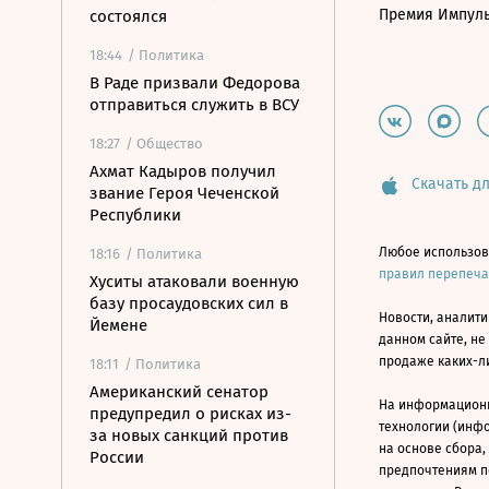
Премия Импул
состоялся
18:44
/ Политика
В Раде призвали Федорова
отправиться служить в ВСУ
18:27
/ Общество
Ахмат Кадыров получил
Скачать дл
звание Героя Чеченской
Республики
Любое использов
18:16
/ Политика
правил перепеч
Хуситы атаковали военную
базу просаудовских сил в
Новости, аналити
Йемене
данном сайте, не
продаже каких-л
18:11
/ Политика
Американский сенатор
На информацион
предупредил о рисках из-
технологии (инф
за новых санкций против
на основе сбора,
России
предпочтениям п