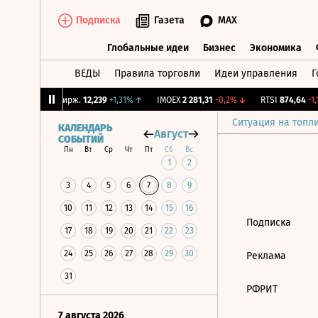
Подписка
Газета
MAX
Глобальные идеи
Бизнес
Экономика
ВЕДЫ
Правила торговли
Идеи управления
Г
Глобальные идеи
Бизнес
Экономик
17%
↓
CNY Бирж.
12,239
+1,31%
↑
IMOEX
2 281,31
-0,2%
↓
RTSI
874,64
-1,1
Ситуация на топл
КАЛЕНДАРЬ
Август
СОБЫТИЙ
Пн
Вт
Ср
Чт
Пт
Сб
Вс
1
2
3
4
5
6
7
8
9
10
11
12
13
14
15
16
Подписка
17
18
19
20
21
22
23
24
25
26
27
28
29
30
Реклама
31
РФРИТ
7 августа 2026