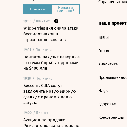
Справочник ко
Новости
Новости
компаний
19:55
/ Финансы
Наши проек
Wildberries включила атаки
беспилотников в
ВЕДЫ
страхование заказов
19:31
/ Политика
Город
Пентагон закупит лазерные
системы борьбы с дронами
Аналитика
на $400 млн
Промышленнос
19:19
/ Политика
Бессент: США могут
Наука
заключить новую мирную
сделку с Ираном 7 или 8
августа
Здоровье
19:00
/ Бизнес
Конференции
Аукцион по продаже
Рижского вокзала вновь не