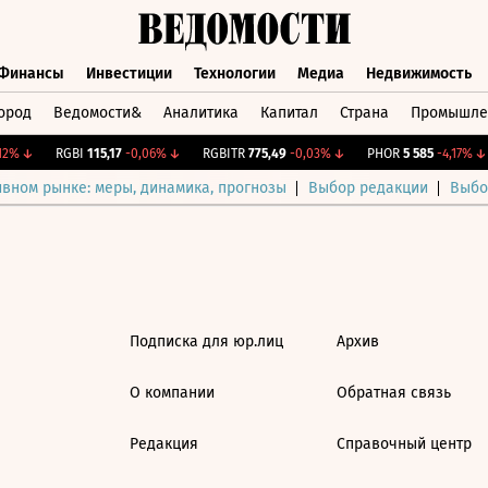
Финансы
Инвестиции
Технологии
Медиа
Недвижимость
ород
Ведомости&
Аналитика
Капитал
Страна
Промышле
а
Финансы
Инвестиции
Технологии
Медиа
Недвижимос
2%
↓
RGBI
115,17
-0,06%
↓
RGBITR
775,49
-0,03%
↓
PHOR
5 585
-4,17%
↓
ивном рынке: меры, динамика, прогнозы
Выбор редакции
Выбо
Подписка для юр.лиц
Архив
О компании
Обратная связь
Редакция
Справочный центр