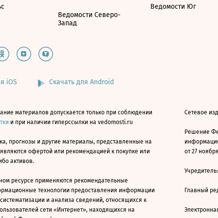
ьс
Ведомости Юг
Ведомости Северо-
Запад
я iOS
Скачать для Android
ание материалов допускается только при соблюдении
Сетевое изд
атки
и при наличии гиперссылки на vedomosti.ru
Решение Фе
ка, прогнозы и другие материалы, представленные на
информацио
 являются офертой или рекомендацией к покупке или
от 27 ноября
ибо активов.
Учредитель
ном ресурсе применяются рекомендательные
ормационные технологии предоставления информации
Главный ре
 систематизации и анализа сведений, относящихся к
ользователей сети «Интернет», находящихся на
Электронна