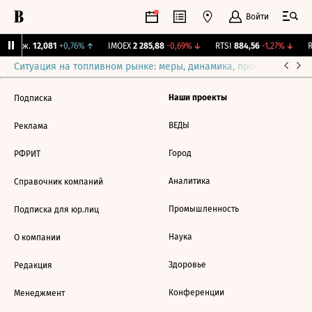
Войти
 Бирж.
12,081
+0,76%
↑
IMOEX
2 285,88
-0,69%
↓
RTSI
884,56
-1,27%
↓
R
Ситуация на топливном рынке: меры, динамика, прогнозы
Выб
Наши проекты
Подписка
ВЕДЫ
Реклама
Город
РФРИТ
Аналитика
Справочник компаний
Промышленность
Подписка для юр.лиц
Наука
О компании
Здоровье
Редакция
Конференции
Менеджмент