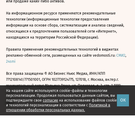
или продаже каких-либо активов.
На информационном ресурсе применяются рекомендательные
технологии (информационные технологии предоставления
информации на основе сбора, систематизации и анализа сведений,
относящихся к предпочтениям пользователей сети «Интернет»,
находящихся на территории Российской Федерации).
Правила применения рекомендательных технологий в виджетах
рекламно-обменной сети, размещенных на сайте vedomosti.ru:
СМИ2
,
24smi
Все права защищены © АО Бизнес Ньюс Медиа, ИНН/КПП
7712108141/771501001, ОГРН 1027739124775, 127018, г. Москва, вн.тер.г.
муниципальный округ Марьина Роща, ул. Полковая, д. 3, стр. 1 1999—
На нашем сайте используются cookie-файлы и технологии
2026
персонализации. Продолжая пользоваться данным сайтом, вы
ОК
подтверждаете свое
согласие
на использование файлов cookie
и технологий персонализации в соответствии с
Политикой в
отношении обработки персональных данных.