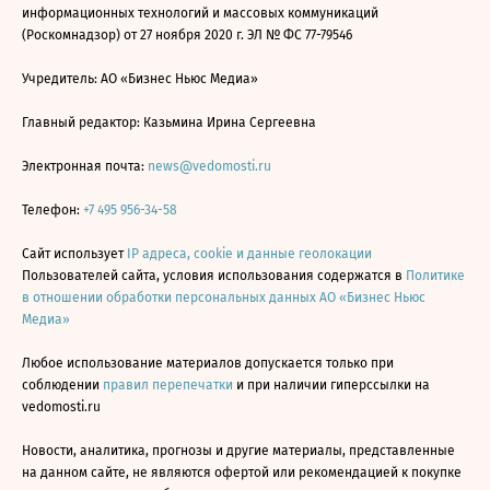
информационных технологий и массовых коммуникаций
(Роскомнадзор) от 27 ноября 2020 г. ЭЛ № ФС 77-79546
Учредитель: АО «Бизнес Ньюс Медиа»
Главный редактор: Казьмина Ирина Сергеевна
Электронная почта:
news@vedomosti.ru
Телефон:
+7 495 956-34-58
Сайт использует
IP адреса, cookie и данные геолокации
Пользователей сайта, условия использования содержатся в
Политике
в отношении обработки персональных данных АО «Бизнес Ньюс
Медиа»
Любое использование материалов допускается только при
соблюдении
правил перепечатки
и при наличии гиперссылки на
vedomosti.ru
Новости, аналитика, прогнозы и другие материалы, представленные
на данном сайте, не являются офертой или рекомендацией к покупке