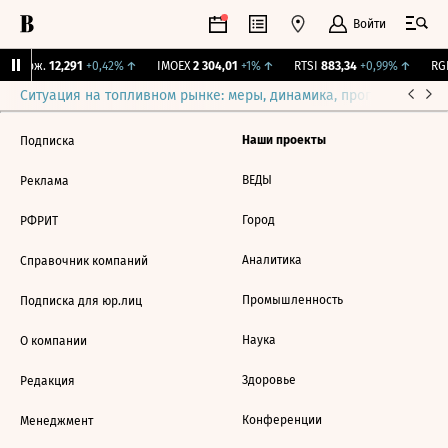
Войти
Y Бирж.
12,291
+0,42%
↑
IMOEX
2 304,01
+1%
↑
RTSI
883,34
+0,99%
↑
RGB
Ситуация на топливном рынке: меры, динамика, прогнозы
Выб
Наши проекты
Подписка
ВЕДЫ
Реклама
Город
РФРИТ
Аналитика
Справочник компаний
Промышленность
Подписка для юр.лиц
Наука
О компании
Здоровье
Редакция
Конференции
Менеджмент