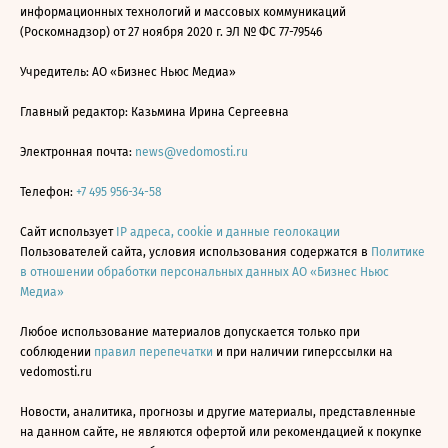
информационных технологий и массовых коммуникаций
(Роскомнадзор) от 27 ноября 2020 г. ЭЛ № ФС 77-79546
Учредитель: АО «Бизнес Ньюс Медиа»
Главный редактор: Казьмина Ирина Сергеевна
Электронная почта:
news@vedomosti.ru
Телефон:
+7 495 956-34-58
Сайт использует
IP адреса, cookie и данные геолокации
Пользователей сайта, условия использования содержатся в
Политике
в отношении обработки персональных данных АО «Бизнес Ньюс
Медиа»
Любое использование материалов допускается только при
соблюдении
правил перепечатки
и при наличии гиперссылки на
vedomosti.ru
Новости, аналитика, прогнозы и другие материалы, представленные
на данном сайте, не являются офертой или рекомендацией к покупке