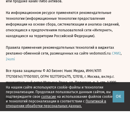
или продаже каких-либо активов.
На информационном ресурсе применяются рекомендательные
технологии (информационные технологии предоставления
информации на основе сбора, систематизации и анализа сведений,
относящихся к предпочтениям пользователей сети «Интернет»,
находящихся на территории Российской Федерации).
Правила применения рекомендательных технологий в виджетах
рекламно-обменной сети, размещенных на сайте vedomosti.ru:
СМИ2
,
24smi
Все права защищены © АО Бизнес Ньюс Медиа, ИНН/КПП
7712108141/771501001, ОГРН 1027739124775, 127018, г. Москва, вн.тер.г.
муниципальный округ Марьина Роща, ул. Полковая, д. 3, стр. 1 1999—
На нашем сайте используются cookie-файлы и технологии
2026
персонализации. Продолжая пользоваться данным сайтом, вы
ОК
подтверждаете свое
согласие
на использование файлов cookie
и технологий персонализации в соответствии с
Политикой в
отношении обработки персональных данных.