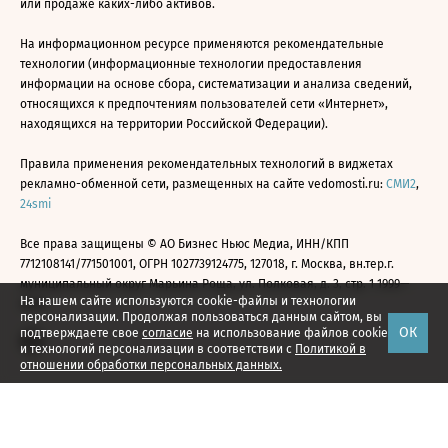
или продаже каких-либо активов.
На информационном ресурсе применяются рекомендательные
технологии (информационные технологии предоставления
информации на основе сбора, систематизации и анализа сведений,
относящихся к предпочтениям пользователей сети «Интернет»,
находящихся на территории Российской Федерации).
Правила применения рекомендательных технологий в виджетах
рекламно-обменной сети, размещенных на сайте vedomosti.ru:
СМИ2
,
24smi
Все права защищены © АО Бизнес Ньюс Медиа, ИНН/КПП
7712108141/771501001, ОГРН 1027739124775, 127018, г. Москва, вн.тер.г.
муниципальный округ Марьина Роща, ул. Полковая, д. 3, стр. 1 1999—
На нашем сайте используются cookie-файлы и технологии
2026
персонализации. Продолжая пользоваться данным сайтом, вы
ОК
подтверждаете свое
согласие
на использование файлов cookie
и технологий персонализации в соответствии с
Политикой в
отношении обработки персональных данных.