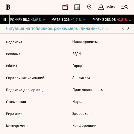
Войти
↑
VEON-RX
58,2
+5,63%
↑
MGTS
1 326
+0,91%
↑
IMOEX
2 283,08
-0,81%
↓
Ситуация на топливном рынке: меры, динамика, прогнозы
Выб
Наши проекты
Подписка
ВЕДЫ
Реклама
Город
РФРИТ
Аналитика
Справочник компаний
Промышленность
Подписка для юр.лиц
Наука
О компании
Здоровье
Редакция
Конференции
Менеджмент