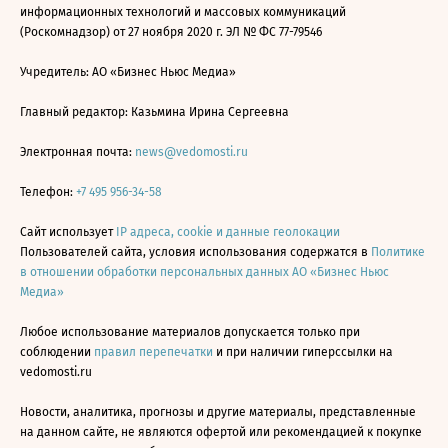
информационных технологий и массовых коммуникаций
(Роскомнадзор) от 27 ноября 2020 г. ЭЛ № ФС 77-79546
Учредитель: АО «Бизнес Ньюс Медиа»
Главный редактор: Казьмина Ирина Сергеевна
Электронная почта:
news@vedomosti.ru
Телефон:
+7 495 956-34-58
Сайт использует
IP адреса, cookie и данные геолокации
Пользователей сайта, условия использования содержатся в
Политике
в отношении обработки персональных данных АО «Бизнес Ньюс
Медиа»
Любое использование материалов допускается только при
соблюдении
правил перепечатки
и при наличии гиперссылки на
vedomosti.ru
Новости, аналитика, прогнозы и другие материалы, представленные
на данном сайте, не являются офертой или рекомендацией к покупке